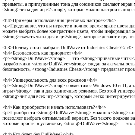
предметы, а приглушенные тона для союзников сделают экран 
<strong>читы для игр</strong>, которые можно настроить под с
<h4>Примеры использования цветовых настроек</h4>
<p>Представьте, что вы играете в ночное время: яркие цвета д
можете выбрать более контрастные цвета, чтобы информация ос
<strong>скачать читы для игр</strong>, которые делают игру э
<h3>Почему стоит выбрать DullWave от Industries Cheats?</h3>
<h4>Безопасность как приоритет</h4>
<p><strong>DullWave</strong> — это <strong>приватные читы</
разработчики <strong>DullWave</strong> следят за актуальност
безопасность, <strong>Industries Cheats</strong> предлагает п
<h4>Универсальность для всех режимов</h4>
<p><strong>DullWave</strong> совместим с Windows 10 и 11, а
игры</strong>, так и для одиночных режимов. Без этой универс
<strong>чит для всех игр</strong>, который легко интегрируе
<h4>Как приобрести и начать использовать?</h4>
<p>Приобрести <strong>DullWave</strong> можно в <strong>катал
позволяет выбрать оптимальный вариант. Без такого подхода ва
которые просты в установке, <strong>DullWave</strong> — эт
<h4>Что будет без DullWave?</h4>