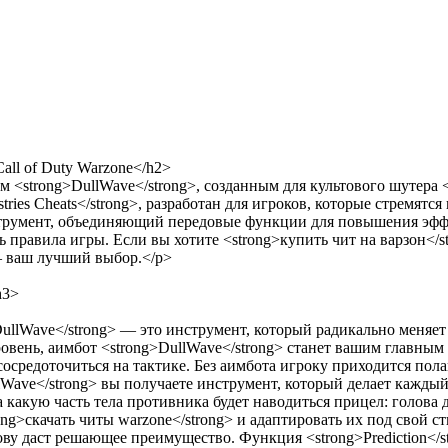
ll of Duty Warzone</h2>
 <strong>DullWave</strong>, созданным для культового шутера <
tries Cheats</strong>, разработан для игроков, которые стремятс
нструмент, объединяющий передовые функции для повышения эфф
правила игры. Если вы хотите <strong>купить чит на варзон</s
 — ваш лучший выбор.</p>
h3>
DullWave</strong> — это инструмент, который радикально меняет
уровень, аимбот <strong>DullWave</strong> станет вашим главн
осредоточиться на тактике. Без аимбота игроку приходится пола
llWave</strong> вы получаете инструмент, который делает кажд
а какую часть тела противника будет наводиться прицел: голова 
rong>скачать читы warzone</strong> и адаптировать их под свой
лову даст решающее преимущество. Функция <strong>Prediction</