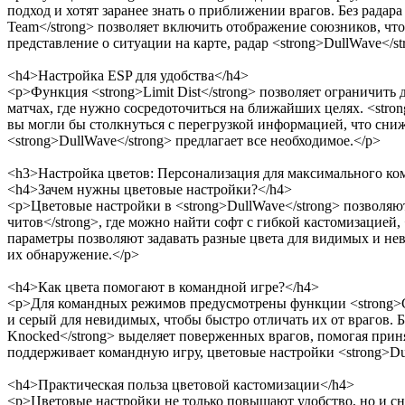
подход и хотят заранее знать о приближении врагов. Без рада
Team</strong> позволяет включить отображение союзников, что
представление о ситуации на карте, радар <strong>DullWave</
<h4>Настройка ESP для удобства</h4>
<p>Функция <strong>Limit Dist</strong> позволяет ограничит
матчах, где нужно сосредоточиться на ближайших целях. <stron
вы могли бы столкнуться с перегрузкой информацией, что сни
<strong>DullWave</strong> предлагает все необходимое.</p>
<h3>Настройка цветов: Персонализация для максимального ко
<h4>Зачем нужны цветовые настройки?</h4>
<p>Цветовые настройки в <strong>DullWave</strong> позволяю
читов</strong>, где можно найти софт с гибкой кастомизацией, <
параметры позволяют задавать разные цвета для видимых и нев
их обнаружение.</p>
<h4>Как цвета помогают в командной игре?</h4>
<p>Для командных режимов предусмотрены функции <strong>Colo
и серый для невидимых, чтобы быстро отличать их от врагов. Б
Knocked</strong> выделяет поверженных врагов, помогая приня
поддерживает командную игру, цветовые настройки <strong>Du
<h4>Практическая польза цветовой кастомизации</h4>
<p>Цветовые настройки не только повышают удобство, но и сни