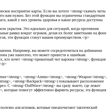
еческое восприятие карты. Если вы хотите <strong>скачать читы
о, что вам нужно. Без этой функции вы ограничены стандартным
раги, какой у них уровень здоровья и какие ресурсы доступны
 или укрытия. Это идеально для ситуаций, когда противник
альные рамки вокруг игроков, делая их более заметными на фоне
агов, эти функции станут вашим преимуществом.</p>
решения. Например, вы можете сосредоточиться на добивании
рона уже нанесено, что может привести к ошибкам.
ех, кто хочет <strong>приватный чит варзона</strong>, функция
</p>
or</strong>, <strong>Ammo</strong>, <strong>Weapon</strong>,
</strong>, <strong>Backpack</strong>) показывают расположение
ел. С <strong>DullWave</strong> вы сразу знаете, где лежит
g>, которые помогут эффективно фармить ресурсы, эта функция
 полезно для игроков, которые предпочитают тактический