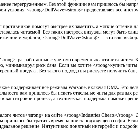
менее перегруженным. Без этой функции вам пришлось бы напряг
вои условия, <strong>DullWave</strong> предоставляет все инстр
ля противников помогут быстрее их заметить, а мягкие оттенки д
тавалась читаемой. Без таких настроек визуалы могут быть сли
стетичной и удобной, <strong>DullWave</strong> — это ваш выбор
strong>, разработанные с учетом современных античит-систем. Б
ью, минимизируя риск бана. Если вы хотите <strong>купить читы 
роверенный продукт. Без такого подхода вы рискуете получить бан
 также поддерживает все режимы Warzone, включая DMZ. Это дела
альности вам пришлось бы искать отдельные читы для разных режи
тся в ваш игровой процесс, а техническая поддержка поможет ре
оге читов</strong> на сайте <strong>Industries Cheats</strong>.
м пришлось бы тратить время на поиск подходящего софта. Если 
о идеальное решение. Интуитивно понятный интерфейс и подроб