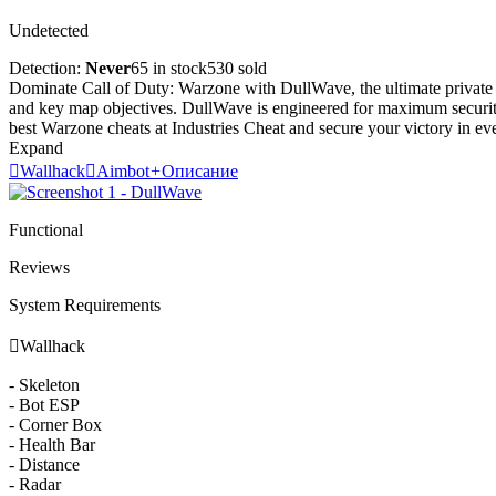
Undetected
Detection:
Never
65 in stock
530 sold
Dominate Call of Duty: Warzone with DullWave, the ultimate private
and key map objectives. DullWave is engineered for maximum security,
best Warzone cheats at Industries Cheat and secure your victory in ev
Expand

Wallhack

Aimbot
+
Описание
Functional
Reviews
System Requirements

Wallhack
- Skeleton
- Bot ESP
- Corner Box
- Health Bar
- Distance
- Radar