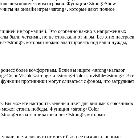
с большим количеством игроков. Функция <strong>Show
>читы на онлайн игры</strong>, которые дают полное
ся лишней информацией. Это особенно важно в напряженных
алы были четкими, но не отвлекали от игры. Без этих настроек
чит</strong>, который можно адаптировать под ваши нужды,
процесс более комфортным. Если вы ищете <strong>каталог
Color Visible</strong> и <strong>Color Unvisible</strong>. Эти
 функции противники могут сливаться с фоном, что затрудняет
ng>. Вы можете настроить зеленый цвет для видимых союзников
о может стоить победы. Функция <strong>Color
strong>скачать приватный чит</strong>, который
 яркие цвета для лута помогут быстрее находить ценные