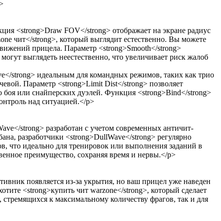
>
ция <strong>Draw FOV</strong> отображает на экране радиус
rzone чит</strong>, который выглядит естественно. Вы можете
 движений прицела. Параметр <strong>Smooth</strong>
 могут выглядеть неестественно, что увеличивает риск жалоб
ve</strong> идеальным для командных режимов, таких как трио
евой. Параметр <strong>Limit Dist</strong> позволяет
 боя или снайперских дуэлей. Функция <strong>Bind</strong>
онтроль над ситуацией.</p>
ave</strong> разработан с учетом современных античит-
бана, разработчики <strong>DullWave</strong> регулярно
ов, что идеально для тренировок или выполнения заданий в
овенное преимущество, сохраняя время и нервы.</p>
тивник появляется из-за укрытия, но ваш прицел уже наведен
отите <strong>купить чит warzone</strong>, который сделает
, стремящихся к максимальному количеству фрагов, так и для