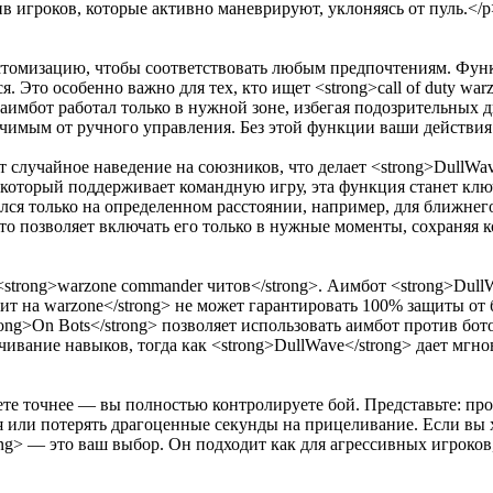
в игроков, которые активно маневрируют, уклоняясь от пуль.</p
стомизацию, чтобы соответствовать любым предпочтениям. Функ
я. Это особенно важно для тех, кто ищет <strong>call of duty wa
ы аимбот работал только в нужной зоне, избегая подозрительных
ичимым от ручного управления. Без этой функции ваши действия
 случайное наведение на союзников, что делает <strong>DullWa
, который поддерживает командную игру, эта функция станет ключ
ся только на определенном расстоянии, например, для ближнего
то позволяет включать его только в нужные моменты, сохраняя к
trong>warzone commander читов</strong>. Аимбот <strong>DullW
ит на warzone</strong> не может гарантировать 100% защиты от 
ong>On Bots</strong> позволяет использовать аимбот против бот
чивание навыков, тогда как <strong>DullWave</strong> дает мгн
ете точнее — вы полностью контролируете бой. Представьте: про
я или потерять драгоценные секунды на прицеливание. Если вы х
ong> — это ваш выбор. Он подходит как для агрессивных игроков