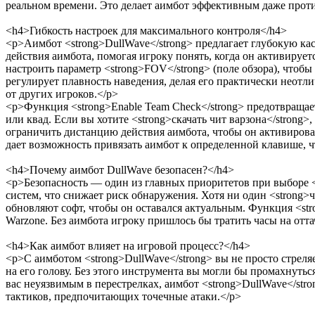
реальном времени. Это делает аимбот эффективным даже проти
<h4>Гибкость настроек для максимального контроля</h4>
<p>Аимбот <strong>DullWave</strong> предлагает глубокую ка
действия аимбота, помогая игроку понять, когда он активируетс
настроить параметр <strong>FOV</strong> (поле обзора), чтоб
регулирует плавность наведения, делая его практически неотл
от других игроков.</p>
<p>Функция <strong>Enable Team Check</strong> предотвращает
или квад. Если вы хотите <strong>скачать чит варзона</strong>
ограничить дистанцию действия аимбота, чтобы он активировал
дает возможность привязать аимбот к определенной клавише, ч
<h4>Почему аимбот DullWave безопасен?</h4>
<p>Безопасность — один из главных приоритетов при выборе <s
систем, что снижает риск обнаружения. Хотя ни один <strong>ч
обновляют софт, чтобы он оставался актуальным. Функция <str
Warzone. Без аимбота игроку пришлось бы тратить часы на отта
<h4>Как аимбот влияет на игровой процесс?</h4>
<p>С аимботом <strong>DullWave</strong> вы не просто стреля
на его голову. Без этого инструмента вы могли бы промахнутьс
вас неуязвимым в перестрелках, аимбот <strong>DullWave</str
тактиков, предпочитающих точечные атаки.</p>