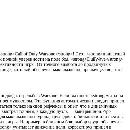
strong>Call of Duty Warzone</strong>! Этот <strong>приватный
я к полной уверенности на поле боя. <strong>DullWave</strong>
ективности игры. От точного аимбота до продвинутых
trong>, который обеспечит максимальное преимущество, этот
 подход к стрельбе в Warzone. Если вы ищете <strong>читы на
ым преимуществом. Эта функция автоматически наводит прицел
гаться только на свои рефлексы и опыт, что в динамичных
ый выстрел точным, а каждую дуэль — выигрышной.</p>
для максимального урона, грудь для стабильности или шея для
 стиль игры. Например, в ближнем бою выбор груди обеспечит
strong> учитывает движение цели, корректируя прицел в