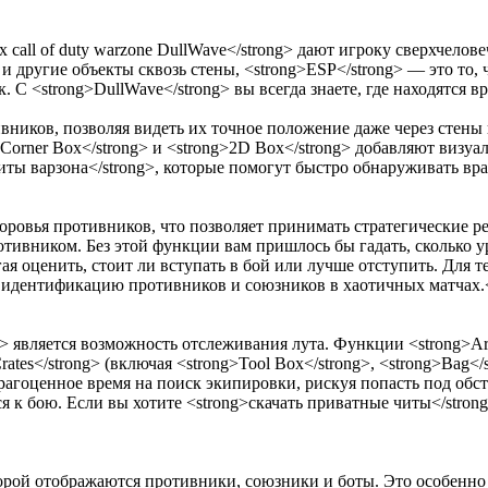
 call of duty warzone DullWave</strong> дают игроку сверхчелов
т и другие объекты сквозь стены, <strong>ESP</strong> — это т
. С <strong>DullWave</strong> вы всегда знаете, где находятся в
ивников, позволяя видеть их точное положение даже через стены
g>Corner Box</strong> и <strong>2D Box</strong> добавляют визу
иты варзона</strong>, которые помогут быстро обнаруживать вр
доровья противников, что позволяет принимать стратегические 
отивником. Без этой функции вам пришлось бы гадать, сколько у
гая оценить, стоит ли вступать в бой или лучше отступить. Для т
я идентификацию противников и союзников в хаотичных матчах.
 является возможность отслеживания лута. Функции <strong>Arm
>Crates</strong> (включая <strong>Tool Box</strong>, <strong>Bag
рагоценное время на поиск экипировки, рискуя попасть под обстр
я к бою. Если вы хотите <strong>скачать приватные читы</stron
торой отображаются противники, союзники и боты. Это особенно