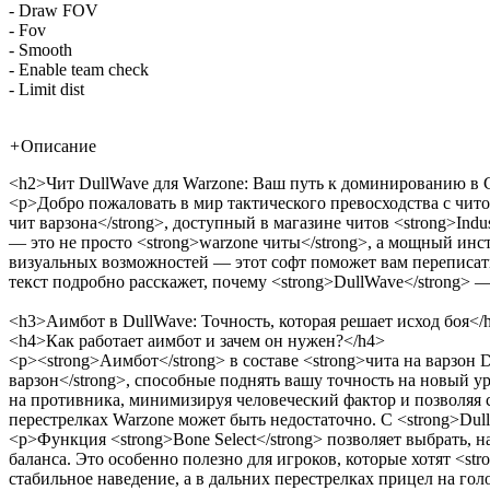
- Draw FOV
- Fov
- Smooth
- Enable team check
- Limit dist
+
Описание
<h2>Чит DullWave для Warzone: Ваш путь к доминированию в Ca
<p>Добро пожаловать в мир тактического превосходства с читом
чит варзона</strong>, доступный в магазине читов <strong>Indus
— это не просто <strong>warzone читы</strong>, а мощный и
визуальных возможностей — этот софт поможет вам переписать 
текст подробно расскажет, почему <strong>DullWave</strong>
<h3>Аимбот в DullWave: Точность, которая решает исход боя</
<h4>Как работает аимбот и зачем он нужен?</h4>
<p><strong>Аимбот</strong> в составе <strong>чита на варзон 
варзон</strong>, способные поднять вашу точность на новый 
на противника, минимизируя человеческий фактор и позволяя с
перестрелках Warzone может быть недостаточно. С <strong>Du
<p>Функция <strong>Bone Select</strong> позволяет выбрать, н
баланса. Это особенно полезно для игроков, которые хотят <st
стабильное наведение, а в дальних перестрелках прицел на го