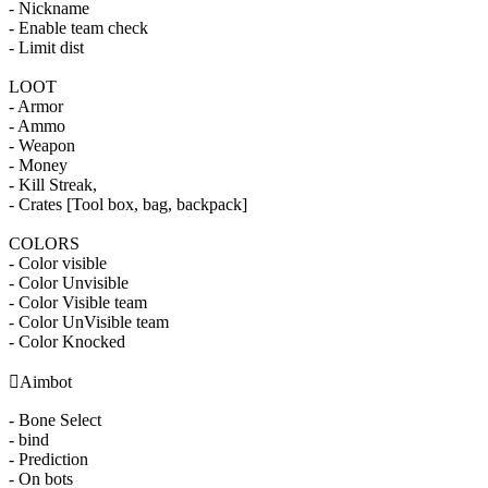
- Nickname
- Enable team check
- Limit dist
LOOT
- Armor
- Ammo
- Weapon
- Money
- Kill Streak,
- Crates [Tool box, bag, backpack]
COLORS
- Color visible
- Color Unvisible
- Color Visible team
- Color UnVisible team
- Color Knocked

Aimbot
- Bone Select
- bind
- Prediction
- On bots