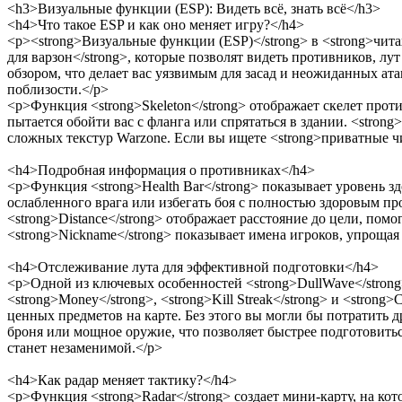
<h3>Визуальные функции (ESP): Видеть всё, знать всё</h3>
<h4>Что такое ESP и как оно меняет игру?</h4>
<p><strong>Визуальные функции (ESP)</strong> в <strong>читах
для варзон</strong>, которые позволят видеть противников, лу
обзором, что делает вас уязвимым для засад и неожиданных атак
поблизости.</p>
<p>Функция <strong>Skeleton</strong> отображает скелет прот
пытается обойти вас с фланга или спрятаться в здании. <stron
сложных текстур Warzone. Если вы ищете <strong>приватные ч
<h4>Подробная информация о противниках</h4>
<p>Функция <strong>Health Bar</strong> показывает уровень з
ослабленного врага или избегать боя с полностью здоровым пр
<strong>Distance</strong> отображает расстояние до цели, помо
<strong>Nickname</strong> показывает имена игроков, упроща
<h4>Отслеживание лута для эффективной подготовки</h4>
<p>Одной из ключевых особенностей <strong>DullWave</strong>
<strong>Money</strong>, <strong>Kill Streak</strong> и <strong
ценных предметов на карте. Без этого вы могли бы потратить д
броня или мощное оружие, что позволяет быстрее подготовитьс
станет незаменимой.</p>
<h4>Как радар меняет тактику?</h4>
<p>Функция <strong>Radar</strong> создает мини-карту, на ко