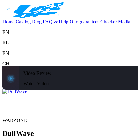
Home
Catalog
Blog
FAQ & Help
Our guarantees
Checker
Media
EN
RU
EN
CH
Video Review
Support
Home
Catalog
Blog
FAQ & Help
Our guarantees
Checker
Media
Watch Video
Home
Catalog
WARZONE
DullWave
WARZONE
DullWave