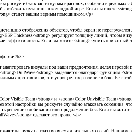
ра вы рискуете быть застигнутым врасплох, особенно в режимах 
бы избежать путаницы в командной игре. Если вы ищете <strong
strong> станет вашим верным помощником.</p>
ь дистанцию отображения объектов, чтобы экран не перегружал
g>ESP Thickness</strong> регулирует толщину линий, чтобы визу
жает эффективность. Если вы хотите <strong>купить приватный 
мфорта</h3>
т адаптировать визуалы под ваши предпочтения, делая игровой 
strong>DullWave</strong> выделяется благодаря функциям <strong>
идимых противников, что упрощает их различие в бою. Без этой
r Visible Team</strong> и <strong>Color Unvisible Team</stro
ез этой настройки вы рискуете случайно атаковать союзника, чт
ть решение о добивании или продолжении боя. Если вы хотите <
llWave</strong> сделают это проще.</p>
жают нагрузку на глаза во время длительных сессий. Например,