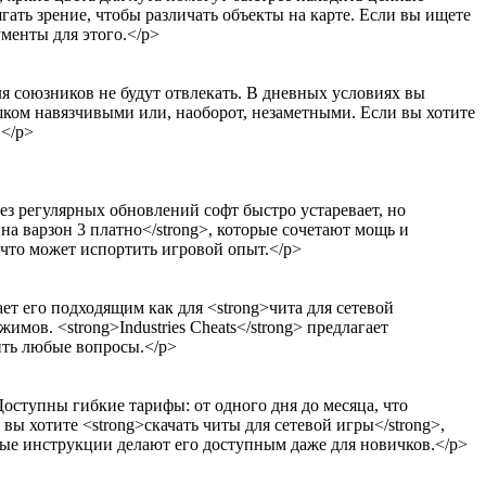
ать зрение, чтобы различать объекты на карте. Если вы ищете
ументы для этого.</p>
ля союзников не будут отвлекать. В дневных условиях вы
шком навязчивыми или, наоборот, незаметными. Если вы хотите
.</p>
ез регулярных обновлений софт быстро устаревает, но
на варзон 3 платно</strong>, которые сочетают мощь и
, что может испортить игровой опыт.</p>
ет его подходящим как для <strong>чита для сетевой
мов. <strong>Industries Cheats</strong> предлагает
шить любые вопросы.</p>
 Доступны гибкие тарифы: от одного дня до месяца, что
вы хотите <strong>скачать читы для сетевой игры</strong>,
ные инструкции делают его доступным даже для новичков.</p>