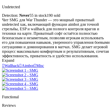
Undetected
Detection:
Never
55 in stock
190 sold
Чит SMG для War Thunder — это мощный приватный
undetected хак, включающий функции aimbot для точной
стрельбы, ESP и wallhack для полного контроля врагов и
техники на карте. Приватный софт остаётся полностью
безопасным и незаметным, позволяя игрокам использовать
его для повышения навыков, уверенного управления боевыми
ситуациями и доминирования в матчах. SMG делает игровой
процесс максимально комфортным и результативным, сочетая
эффективность, приватность и удобство использования.
Expand

Wallhack

Aimbot

Misc
Functional
Reviews