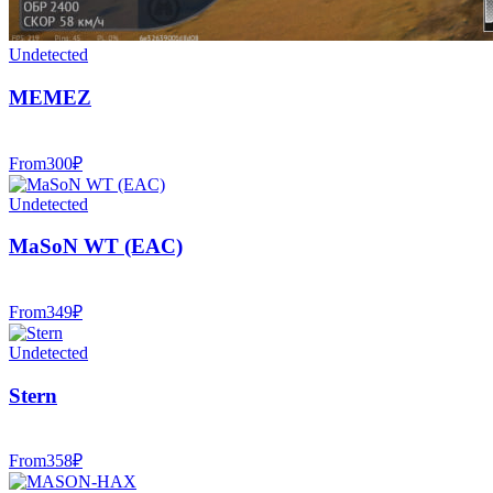
Undetected
MEMEZ
From
300
₽
Undetected
MaSoN WT (EAC)
From
349
₽
Undetected
Stern
From
358
₽