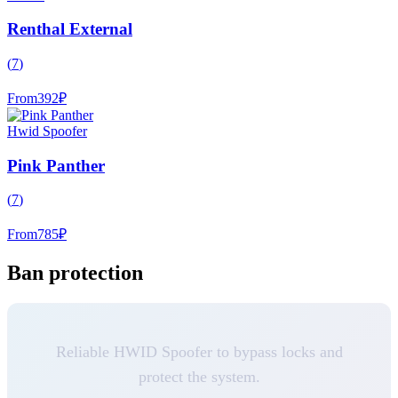
Renthal External
(
7
)
From
392
₽
Hwid Spoofer
Pink Panther
(
7
)
From
785
₽
Ban protection
Reliable HWID Spoofer to bypass locks and
protect the system.