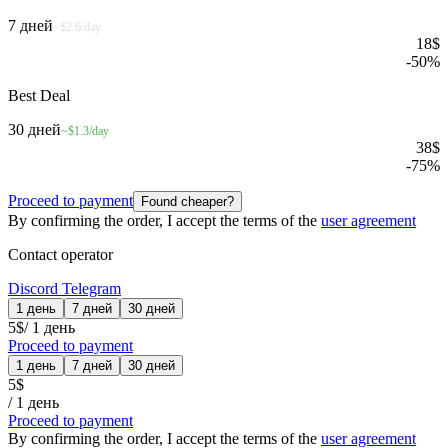
7 дней
~$2.6/day
18
$
-
50
%
Best Deal
30 дней
~$1.3/day
38
$
-
75
%
Proceed to payment
Found cheaper?
By confirming the order, I accept the terms of the
user agreement
Contact operator
Discord
Telegram
1 день
7 дней
30 дней
5
$
/
1 день
Proceed to payment
1 день
7 дней
30 дней
5
$
/
1 день
Proceed to payment
By confirming the order, I accept the terms of the
user agreement