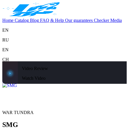
Home
Catalog
Blog
FAQ & Help
Our guarantees
Checker
Media
EN
RU
EN
CH
Video Review
Support
Home
Catalog
Blog
FAQ & Help
Our guarantees
Checker
Media
Watch Video
Home
Catalog
WAR TUNDRA
SMG
WAR TUNDRA
SMG