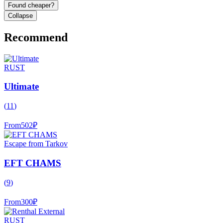
Found cheaper?
Collapse
Recommend
RUST
Ultimate
(
11
)
From
502
₽
Escape from Tarkov
EFT CHAMS
(
9
)
From
300
₽
RUST