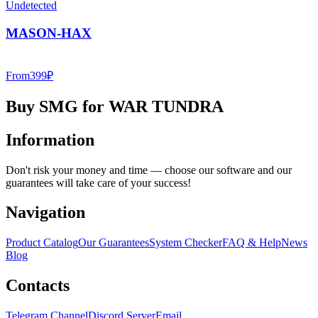
Undetected
MASON-HAX
From
399
₽
Buy SMG for WAR TUNDRA
Information
Don't risk your money and time — choose our software and our
guarantees will take care of your success!
Navigation
Product Catalog
Our Guarantees
System Checker
FAQ & Help
News
Blog
Contacts
Telegram Channel
Discord Server
Email