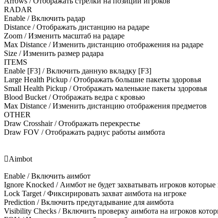
Arrows / Отображать стрелки на позиции игроков
RADAR​
Enable / Включить радар
Distance / Отображать дистанцию на радаре
Zoom / Изменить масштаб на радаре
Max Distance / Изменить дистанцию отображения на радаре
Size / Изменить размер радара
ITEMS​
Enable [F3] / Включить данную вкладку [F3]
Large Health Pickup / Отображать большие пакеты здоровья
Small Health Pickup / Отображать маленькие пакеты здоровья
Blood Bucket / Отображать ведра с кровью
Max Distance / Изменить дистанцию отображения предметов
OTHER​
Draw Crosshair / Отображать перекрестье
Draw FOV / Отображать радиус работы аимбота

Aimbot
Enable / Включить аимбот
Ignore Knocked / Аимбот не будет захватывать игроков которы
Lock Target / Фиксирировать захват аимбота на игроке
Prediction / Включить предугадывание для аимбота
Visibility Checks / Включить проверку аимбота на игроков кото