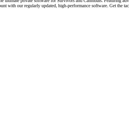
ltimate private software for Survivors and Cannibals. Featuring advan
unt with our regularly updated, high-performance software. Get the tact