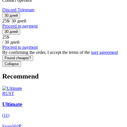
Contact operator
Discord
Telegram
30 дней
25
$
/
30 дней
Proceed to payment
30 дней
25
$
/
30 дней
Proceed to payment
By confirming the order, I accept the terms of the
user agreement
Found cheaper?
Collapse
Recommend
RUST
Ultimate
(
11
)
From
502
₽