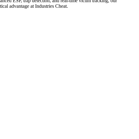
ced ESP, trap detection, and real-time victim tracking, our
ical advantage at Industries Cheat.