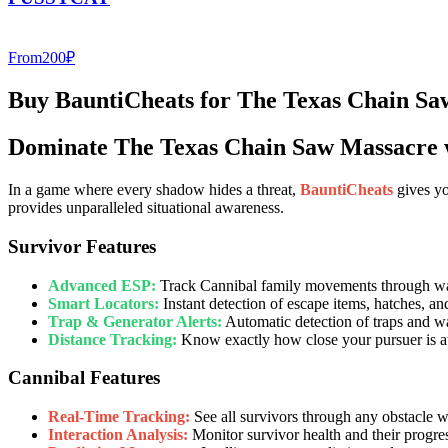
From
200
₽
Buy BauntiCheats for The Texas Chain S
Dominate The Texas Chain Saw Massacre 
In a game where every shadow hides a threat,
BauntiCheats
gives yo
provides unparalleled situational awareness.
Survivor Features
Advanced ESP:
Track Cannibal family movements through wall
Smart Locators:
Instant detection of escape items, hatches, and
Trap & Generator Alerts:
Automatic detection of traps and wa
Distance Tracking:
Know exactly how close your pursuer is at 
Cannibal Features
Real-Time Tracking:
See all survivors through any obstacle w
Interaction Analysis:
Monitor survivor health and their progres