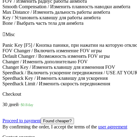
FOV / Изменить радиус работы аимбота
Smooth Compensation / Изменить плавность наводки аимбота
Max Distance / Изменить дальность работы аимбота
Key / Установить клавишу для работы аимбота
Bone / Выбрать часть тела для аимбота

Misc
Panic Key [F5] / Кнопка паники, при нажатии на которую отключ
FOV Changer / Включить изменение FOV игры
Default Changer / Возможность изменять FOV игры
Changer / Изменить дополнительно FOV
Changer Key / Изменить клавишу для изменения FOV
Speedhack / Включить ускорение передвижения / USE AT
Speedhack Key / Изменить клавишу для ускорения
Speedhack Limit / Изменить скорость передвижения
Checkout
30 дней
~$0.8/day
Proceed to payment
Found cheaper?
By confirming the order, I accept the terms of the
user agreement