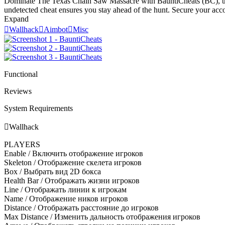
Dominate The Texas Chain Saw Massacre with BauntiCheats (BC), the u
undetected cheat ensures you stay ahead of the hunt. Secure your acco
Expand

Wallhack

Aimbot

Misc
Functional
Reviews
System Requirements

Wallhack
PLAYERS​
Enable / Включить отображение игроков
Skeleton / Отображение скелета игроков
Box / Выбрать вид 2D бокса
Health Bar / Отображать жизни игроков
Line / Отображать линии к игрокам
Name / Отображение ников игроков
Distance / Отображать расстояние до игроков
Max Distance / Изменить дальность отображения игроков