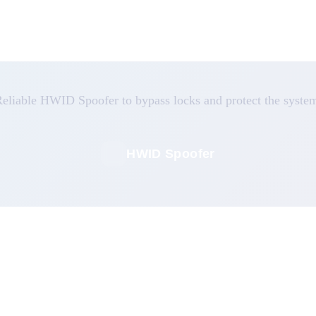
eliable HWID Spoofer to bypass locks and protect the syste
HWID Spoofer