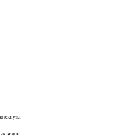
е кнокнуты
рых видно