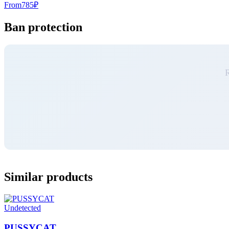
From
785
₽
Ban protection
R
Similar products
Undetected
PUSSYCAT