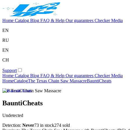
Home
Catalog
Blog
FAQ & Help
Our guarantees
Checker
Media
EN
RU
EN
CH
Support
Home
Catalog
Blog
FAQ & Help
Our guarantees
Checker
Media
Home
Catalog
The Texas Chain Saw Massacre
BauntiCheats
The Texas Chain Saw Massacre
BauntiCheats
Undetected
Detection:
Never
73 in stock
274 sold