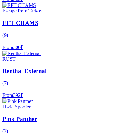
Escape from Tarkov
EFT CHAMS
(
9
)
From
300
₽
RUST
Renthal External
(
7
)
From
392
₽
Hwid Spoofer
Pink Panther
(
7
)