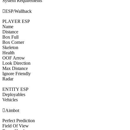
System Requirements

ESP/Wallhack
PLAYER ESP
Name
Distance
Box Full
Box Corner
Skeleton
Health
OOF Arrow
Look Direction
Max Distance
Ignore Friendly
Radar
ENTITY ESP
Deployables
Vehicles

Aimbot
Perfect Prediction
Field Of View