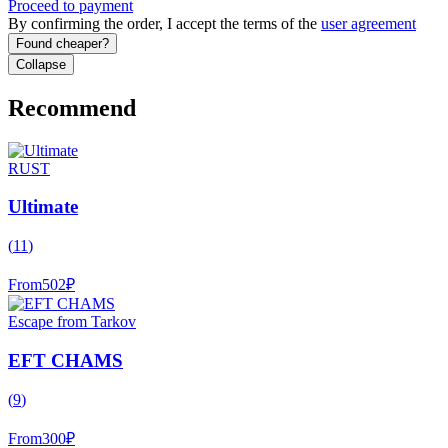
Proceed to payment
By confirming the order, I accept the terms of the
user agreement
Found cheaper?
Collapse
Recommend
RUST
Ultimate
(
11
)
From
502
₽
Escape from Tarkov
EFT CHAMS
(
9
)
From
300
₽