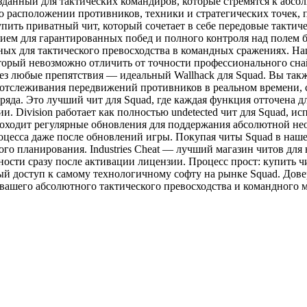
озданный для тактических командиров, которые стремятся к абс
 расположении противников, техники и стратегических точек, п
 купить приватный чит, который сочетает в себе передовые такт
ием для гарантированных побед и полного контроля над полем бо
ных для тактического превосходства в командных сражениях. Н
орый невозможно отличить от точности профессионального снай
ерез любые препятствия — идеальный Wallhack для Squad. Вы так
я отслеживания передвижений противников в реальном времени,
яда. Это лучший чит для Squad, где каждая функция отточена 
. Division работает как полностью undetected чит для Squad, и
роходит регулярные обновления для поддержания абсолютной не
цесса даже после обновлений игры. Покупая читы Squad в нашем
о планирования. Industries Cheat — лучший магазин читов для н
ности сразу после активации лицензии. Процесс прост: купить чи
й доступ к самому технологичному софту на рынке Squad. Дове
 вашего абсолютного тактического превосходства и командного м