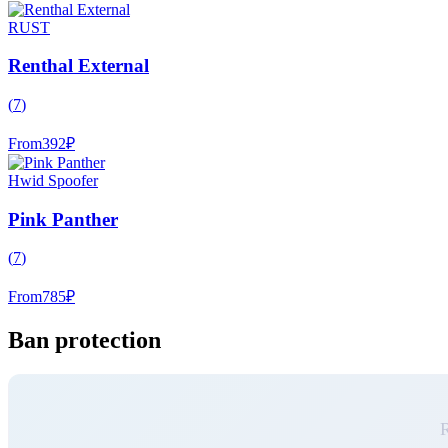
RUST
Renthal External
(
7
)
From
392
₽
Hwid Spoofer
Pink Panther
(
7
)
From
785
₽
Ban protection
R