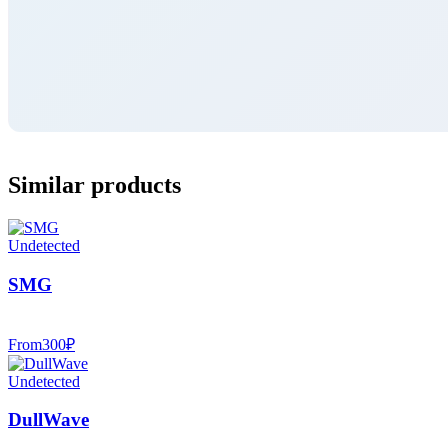
Similar products
Undetected
SMG
From
300
₽
Undetected
DullWave