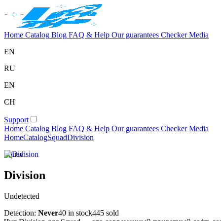
Home
Catalog
Blog
FAQ & Help
Our guarantees
Checker
Media
EN
RU
EN
CH
Support
Home
Catalog
Blog
FAQ & Help
Our guarantees
Checker
Media
Home
Catalog
Squad
Division
Squad
Division
Undetected
Detection:
Never
40 in stock
445 sold