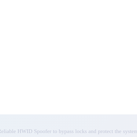
eliable HWID Spoofer to bypass locks and protect the syste