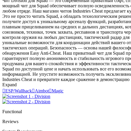
Чит Division для Squad — это современный приватный софт, с
мощный чит для Squad обеспечивает полную осведомленность о
любом отряде. Наш магазин читов Industries Cheat предлагает
Это не просто читать Squad, а обладать технологическим решен
получите доступ к уникальному арсеналу функций, разработан
плавным прицеливанием на средних и дальних дистанциях, кот
союзников, техники, точек захвата, респавнов и транспорта ч
контроля оружия на любых дистанциях, тактический радар дл
уникальные возможности для координации действий вашего отр
тактических операций. Безопасность — основа нашей философии
обнаружения Easy Anti-Cheat. Наш приватный чит для Squad п
гарантируют полную анонимность и стабильность игрового про
продумана для вашего спокойствия и эффективности тактическог
Squad по доступной цене и начать использовать все его возмож
информацией. Не упустите возможность получить эксклюзивны
Industries Cheat и превратите каждое сражение в демонстрацию
Expand

ESP/Wallhack

Aimbot

Magic
Functional
Reviews