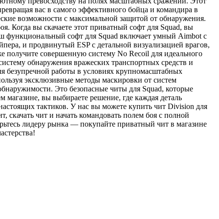
олютному превосходству на полях масштабных сражений. Этот
ревращая вас в самого эффективного бойца и командира в
ические возможности с максимальной защитой от обнаружения.
я. Когда вы скачаете этот приватный софт для Squad, вы
аш функциональный софт для Squad включает умный Aimbot с
пера, и продвинутый ESP с детальной визуализацией врагов,
же получите совершенную систему No Recoil для идеального
 систему обнаружения вражеских транспортных средств и
для безупречной работы в условиях крупномасштабных
спользуя эксклюзивные методы маскировки от систем
обнаружимости. Это безопасные читы для Squad, которые
 магазине, вы выбираете решение, где каждая деталь
астоящих тактиков. У нас вы можете купить чит Division для
т, скачать чит и начать командовать полем боя с полной
рьтесь лидеру рынка — покупайте приватный чит в магазине
астерства!