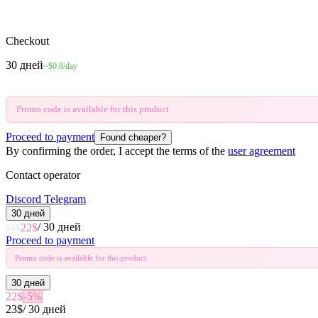
Checkout
30 дней
~$0.8/day
Promo code is available for this product
Proceed to payment
Found cheaper?
By confirming the order, I accept the terms of the
user agreement
Contact operator
Discord
Telegram
30 дней
/
30 дней
22
$
23
$
Proceed to payment
Promo code is available for this product
30 дней
22
$
-
5
%
23
$
/
30 дней