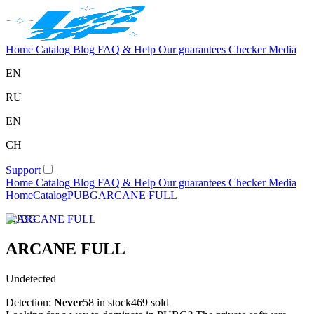
Home
Catalog
Blog
FAQ & Help
Our guarantees
Checker
Media
EN
RU
EN
CH
Support
Home
Catalog
Blog
FAQ & Help
Our guarantees
Checker
Media
Home
Catalog
PUBG
ARCANE FULL
PUBG
ARCANE FULL
Undetected
Detection:
Never
58 in stock
469 sold