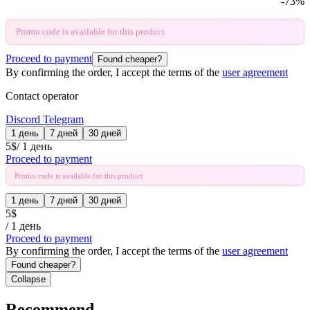
-
73
%
Promo code is available for this product
Proceed to payment
Found cheaper?
By confirming the order, I accept the terms of the
user agreement
Contact operator
Discord
Telegram
1 день
7 дней
30 дней
5
$
/
1 день
Proceed to payment
Promo code is available for this product
1 день
7 дней
30 дней
5
$
/
1 день
Proceed to payment
By confirming the order, I accept the terms of the
user agreement
Found cheaper?
Collapse
Recommend