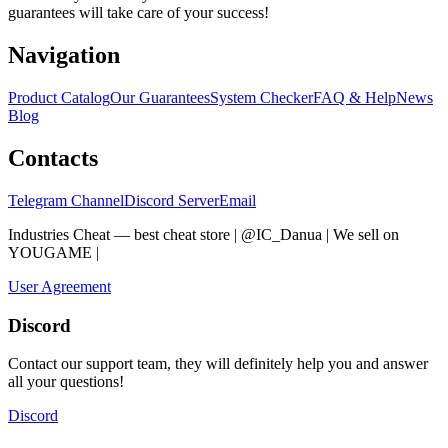
guarantees will take care of your success!
Navigation
Product Catalog
Our Guarantees
System Checker
FAQ & Help
News
Blog
Contacts
Telegram Channel
Discord Server
Email
Industries Cheat — best cheat store | @IC_Danua | We sell on
YOUGAME
|
Мы продаем на YOUGAME
User Agreement
Discord
Contact our support team, they will definitely help you and answer
all your questions!
Discord