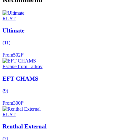
RUST
Ultimate
(
11
)
From
502
₽
Escape from Tarkov
EFT CHAMS
(
9
)
From
300
₽
RUST
Renthal External
(
7
)