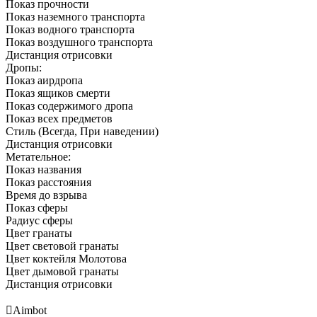
Показ прочности
Показ наземного транспорта
Показ водного транспорта
Показ воздушного транспорта
Дистанция отрисовки
Дропы:
Показ аирдропа
Показ ящиков смерти
Показ содержимого дропа
Показ всех предметов
Стиль (Всегда, При наведении)
Дистанция отрисовки
Метательное:
Показ названия
Показ расстояния
Время до взрыва
Показ сферы
Радиус сферы
Цвет гранаты
Цвет световой гранаты
Цвет коктейля Молотова
Цвет дымовой гранаты
Дистанция отрисовки

Aimbot