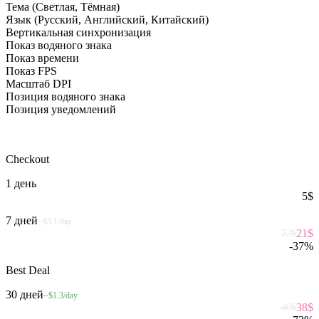
Тема (Светлая, Тёмная)
Язык (Русский, Английский, Китайский)
Вертикальная синхронизация
Показ водяного знака
Показ времени
Показ FPS
Масштаб DPI
Позиция водяного знака
Позиция уведомлений
Checkout
1 день
5
$
7 дней
~$3.1/day
21
$
22
$
-
37
%
Best Deal
30 дней
~$1.3/day
38
$
40
$