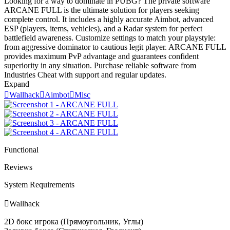
Looking for a way to dominate in PUBG? The private software
ARCANE FULL is the ultimate solution for players seeking
complete control. It includes a highly accurate Aimbot, advanced
ESP (players, items, vehicles), and a Radar system for perfect
battlefield awareness. Customize settings to match your playstyle:
from aggressive dominator to cautious legit player. ARCANE FULL
provides maximum PvP advantage and guarantees confident
superiority in any situation. Purchase reliable software from
Industries Cheat with support and regular updates.
Expand

Wallhack

Aimbot

Misc
Functional
Reviews
System Requirements

Wallhack
2D бокс игрока (Прямоугольник, Углы)