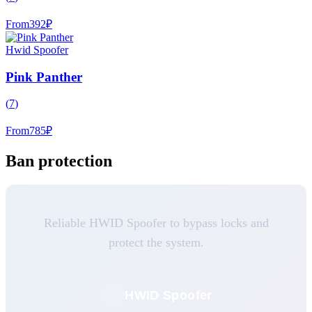
From
392
₽
Hwid Spoofer
Pink Panther
(
7
)
From
785
₽
Ban protection
Reliable HWID Spoofer to bypass locks and
protect the system.
HWID Spoofer