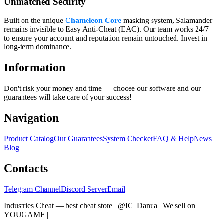
Unmatched Security
Built on the unique
Chameleon Core
masking system, Salamander
remains invisible to Easy Anti-Cheat (EAC). Our team works 24/7
to ensure your account and reputation remain untouched. Invest in
long-term dominance.
Information
Don't risk your money and time — choose our software and our
guarantees will take care of your success!
Navigation
Product Catalog
Our Guarantees
System Checker
FAQ & Help
News
Blog
Contacts
Telegram Channel
Discord Server
Email
Industries Cheat — best cheat store | @IC_Danua | We sell on
YOUGAME
|
Мы продаем на YOUGAME