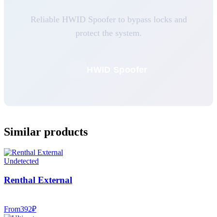
Reliable HWID Spoofer to bypass locks and
protect the system.
HWID Spoofer
Similar products
Undetected
Renthal External
From
392
₽