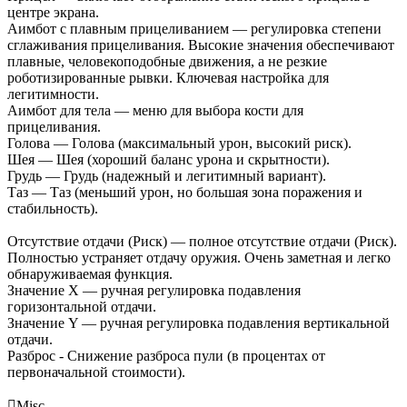
центре экрана.
Аимбот с плавным прицеливанием — регулировка степени
сглаживания прицеливания. Высокие значения обеспечивают
плавные, человекоподобные движения, а не резкие
роботизированные рывки. Ключевая настройка для
легитимности.
Аимбот для тела — меню для выбора кости для
прицеливания.
Голова — Голова (максимальный урон, высокий риск).
Шея — Шея (хороший баланс урона и скрытности).
Грудь — Грудь (надежный и легитимный вариант).
Таз — Таз (меньший урон, но большая зона поражения и
стабильность).
Отсутствие отдачи (Риск) — полное отсутствие отдачи (Риск).
Полностью устраняет отдачу оружия. Очень заметная и легко
обнаруживаемая функция.
Значение X — ручная регулировка подавления
горизонтальной отдачи.
Значение Y — ручная регулировка подавления вертикальной
отдачи.
Разброс - Снижение разброса пули (в процентах от
первоначальной стоимости).

Misc