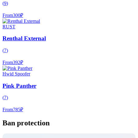
(
9
)
From
300
₽
RUST
Renthal External
(
7
)
From
392
₽
Hwid Spoofer
Pink Panther
(
7
)
From
785
₽
Ban protection