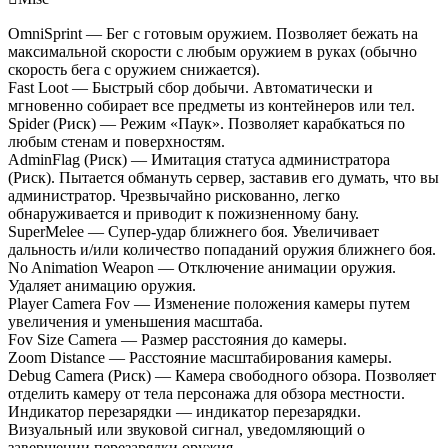
OmniSprint — Бег с готовым оружием. Позволяет бежать на
максимальной скорости с любым оружием в руках (обычно
скорость бега с оружием снижается).
Fast Loot — Быстрый сбор добычи. Автоматически и
мгновенно собирает все предметы из контейнеров или тел.
Spider (Риск) — Режим «Паук». Позволяет карабкаться по
любым стенам и поверхностям.
AdminFlag (Риск) — Имитация статуса администратора
(Риск). Пытается обмануть сервер, заставив его думать, что вы
администратор. Чрезвычайно рискованно, легко
обнаруживается и приводит к пожизненному бану.
SuperMelee — Супер-удар ближнего боя. Увеличивает
дальность и/или количество попаданий оружия ближнего боя.
No Animation Weapon — Отключение анимации оружия.
Удаляет анимацию оружия.
Player Camera Fov — Изменение положения камеры путем
увеличения и уменьшения масштаба.
Fov Size Camera — Размер расстояния до камеры.
Zoom Distance — Расстояние масштабирования камеры.
Debug Camera (Риск) — Камера свободного обзора. Позволяет
отделить камеру от тела персонажа для обзора местности.
Индикатор перезарядки — индикатор перезарядки.
Визуальный или звуковой сигнал, уведомляющий о
завершении перезарядки оружия.