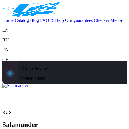
Home
Catalog
Blog
FAQ & Help
Our guarantees
Checker
Media
EN
RU
EN
CH
Video Review
Support
Home
Catalog
Blog
FAQ & Help
Our guarantees
Checker
Media
Watch Video
Home
Catalog
RUST
Salamander
RUST
Salamander