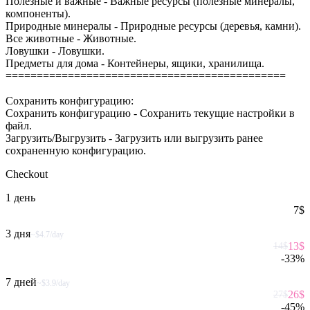
Полезные и важные - Важные ресурсы (полезные минералы,
компоненты).
Природные минералы - Природные ресурсы (деревья, камни).
Все животные - Животные.
Ловушки - Ловушки.
Предметы для дома - Контейнеры, ящики, хранилища.
=============================================
Сохранить конфигурацию:
Сохранить конфигурацию - Сохранить текущие настройки в
файл.
Загрузить/Выгрузить - Загрузить или выгрузить ранее
сохраненную конфигурацию.
Checkout
1 день
7
$
3 дня
~$4.7/day
13
$
14
$
-
33
%
7 дней
~$3.9/day
26
$
27
$
-
45
%