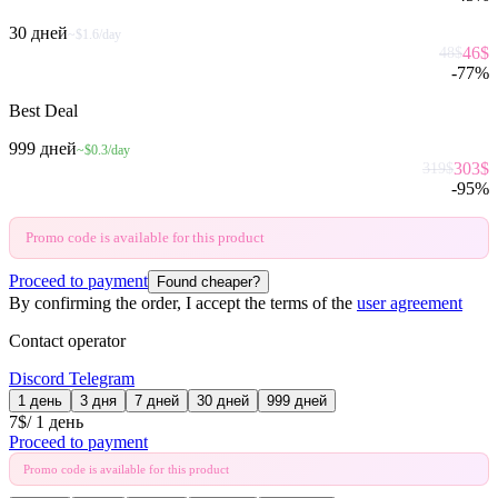
30 дней
~$1.6/day
46
$
48
$
-
77
%
Best Deal
999 дней
~$0.3/day
303
$
319
$
-
95
%
Promo code is available for this product
Proceed to payment
Found cheaper?
By confirming the order, I accept the terms of the
user agreement
Contact operator
Discord
Telegram
1 день
3 дня
7 дней
30 дней
999 дней
7
$
/
1 день
Proceed to payment
Promo code is available for this product