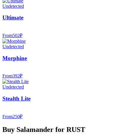
Undetected
Ultimate
From
502
₽
Undetected
Morphine
From
392
₽
Undetected
Stealth Lite
From
250
₽
Buy Salamander for RUST