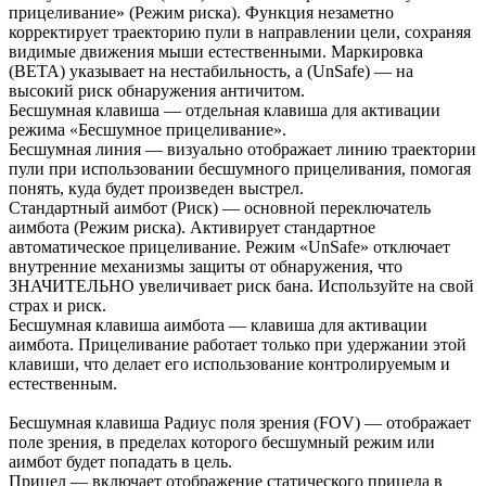
прицеливание» (Режим риска). Функция незаметно
корректирует траекторию пули в направлении цели, сохраняя
видимые движения мыши естественными. Маркировка
(BETA) указывает на нестабильность, а (UnSafe) — на
высокий риск обнаружения античитом.
Бесшумная клавиша — отдельная клавиша для активации
режима «Бесшумное прицеливание».
Бесшумная линия — визуально отображает линию траектории
пули при использовании бесшумного прицеливания, помогая
понять, куда будет произведен выстрел.
Стандартный аимбот (Риск) — основной переключатель
аимбота (Режим риска). Активирует стандартное
автоматическое прицеливание. Режим «UnSafe» отключает
внутренние механизмы защиты от обнаружения, что
ЗНАЧИТЕЛЬНО увеличивает риск бана. Используйте на свой
страх и риск.
Бесшумная клавиша аимбота — клавиша для активации
аимбота. Прицеливание работает только при удержании этой
клавиши, что делает его использование контролируемым и
естественным.
Бесшумная клавиша Радиус поля зрения (FOV) — отображает
поле зрения, в пределах которого бесшумный режим или
аимбот будет попадать в цель.
Прицел — включает отображение статического прицела в