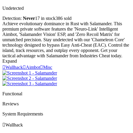
Undetected
Detection:
Never
17 in stock
386 sold
Achieve evolutionary dominance in Rust with Salamander. This
premium private software features the 'Neuro-Link' Intelligent
Aimbot, 'Salamander Vision' ESP, and 'Zero Recoil Matrix' for
unmatched precision. Stay undetected with our 'Chameleon Core'
technology designed to bypass Easy Anti-Cheat (EAC). Control the
island, track resources, and outplay every opponent. Get your
tactical advantage with Salamander from Industries Cheat today.
Expand

Wallhack

Aimbot

Misc
Functional
Reviews
System Requirements

Wallhack