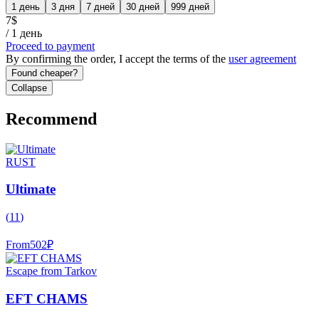
1 день
3 дня
7 дней
30 дней
999 дней
7
$
/
1 день
Proceed to payment
By confirming the order, I accept the terms of the
user agreement
Found cheaper?
Collapse
Recommend
RUST
Ultimate
(
11
)
From
502
₽
Escape from Tarkov
EFT CHAMS