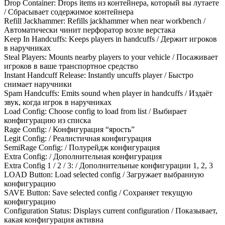
Drop Container: Drops items из контейнера, который вы лутаете
/ Сбрасывает содержимое контейнера
Refill Jackhammer: Refills jackhammer when near workbench /
Автоматически чинит перфоратор возле верстака
Keep In Handcuffs: Keeps players in handcuffs / Держит игроков
в наручниках
Steal Players: Mounts nearby players to your vehicle / Посаживает
игроков в ваше транспортное средство
Instant Handcuff Release: Instantly uncuffs player / Быстро
снимает наручники
Spam Handcuffs: Emits sound when player in handcuffs / Издаёт
звук, когда игрок в наручниках
Load Config: Choose config to load from list / Выбирает
конфигурацию из списка
Rage Config: / Конфигурация “ярость”
Legit Config: / Реалистичная конфигурация
SemiRage Config: / Полурейдж конфигурация
Extra Config: / Дополнительная конфигурация
Extra Config 1 / 2 / 3: / Дополнительные конфигурации 1, 2, 3
LOAD Button: Load selected config / Загружает выбранную
конфигурацию
SAVE Button: Save selected config / Сохраняет текущую
конфигурацию
Configuration Status: Displays current configuration / Показывает,
какая конфигурация активна