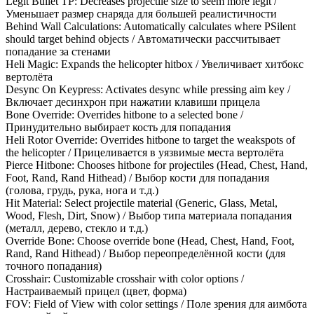
Legit Bullet TP: Decreases projectile size to seem more legit /
Уменьшает размер снаряда для большей реалистичности
Behind Wall Calculations: Automatically calculates where PSilent
should target behind objects / Автоматически рассчитывает
попадание за стенами
Heli Magic: Expands the helicopter hitbox / Увеличивает хитбокс
вертолёта
Desync On Keypress: Activates desync while pressing aim key /
Включает десинхрон при нажатии клавиши прицела
Bone Override: Overrides hitbone to a selected bone /
Принудительно выбирает кость для попадания
Heli Rotor Override: Overrides hitbone to target the weakspots of
the helicopter / Прицеливается в уязвимые места вертолёта
Pierce Hitbone: Chooses hitbone for projectiles (Head, Chest, Hand,
Foot, Rand, Rand Hithead) / Выбор кости для попадания
(голова, грудь, рука, нога и т.д.)
Hit Material: Select projectile material (Generic, Glass, Metal,
Wood, Flesh, Dirt, Snow) / Выбор типа материала попадания
(металл, дерево, стекло и т.д.)
Override Bone: Choose override bone (Head, Chest, Hand, Foot,
Rand, Rand Hithead) / Выбор переопределённой кости (для
точного попадания)
Crosshair: Customizable crosshair with color options /
Настраиваемый прицел (цвет, форма)
FOV: Field of View with color settings / Поле зрения для аимбота