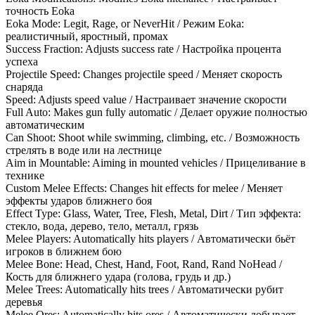
точность Eoka
Eoka Mode: Legit, Rage, or NeverHit / Режим Eoka:
реалистичный, яростный, промах
Success Fraction: Adjusts success rate / Настройка процента
успеха
Projectile Speed: Changes projectile speed / Меняет скорость
снаряда
Speed: Adjusts speed value / Настраивает значение скорости
Full Auto: Makes gun fully automatic / Делает оружие полностью
автоматическим
Can Shoot: Shoot while swimming, climbing, etc. / Возможность
стрелять в воде или на лестнице
Aim in Mountable: Aiming in mounted vehicles / Прицеливание в
технике
Custom Melee Effects: Changes hit effects for melee / Меняет
эффекты ударов ближнего боя
Effect Type: Glass, Water, Tree, Flesh, Metal, Dirt / Тип эффекта:
стекло, вода, дерево, тело, металл, грязь
Melee Players: Automatically hits players / Автоматически бьёт
игроков в ближнем бою
Melee Bone: Head, Chest, Hand, Foot, Rand, Rand NoHead /
Кость для ближнего удара (голова, грудь и др.)
Melee Trees: Automatically hits trees / Автоматически рубит
деревья
Melee Ores: Automatically hits ores / Автоматически добывает