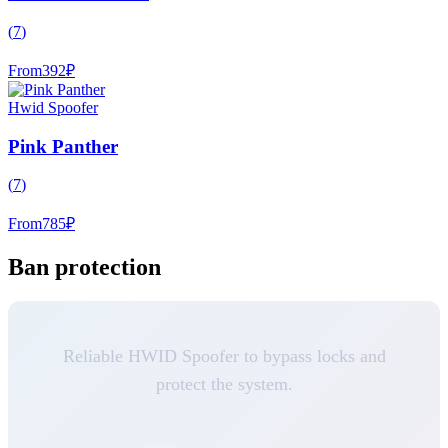
(
7
)
From
392
₽
Hwid Spoofer
Pink Panther
(
7
)
From
785
₽
Ban protection
Reliable HWID Spoofer to bypass locks and
protect the system.