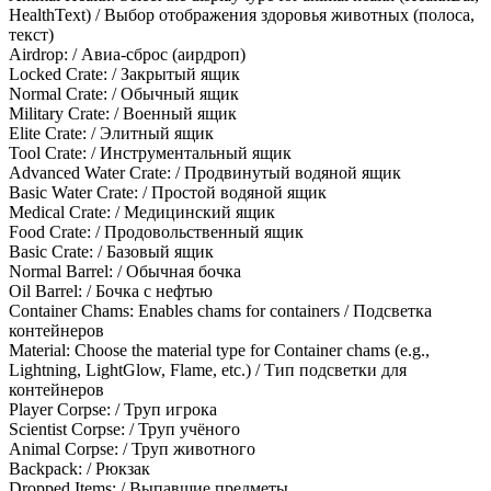
HealthText) / Выбор отображения здоровья животных (полоса,
текст)
Airdrop: / Авиа-сброс (аирдроп)
Locked Crate: / Закрытый ящик
Normal Crate: / Обычный ящик
Military Crate: / Военный ящик
Elite Crate: / Элитный ящик
Tool Crate: / Инструментальный ящик
Advanced Water Crate: / Продвинутый водяной ящик
Basic Water Crate: / Простой водяной ящик
Medical Crate: / Медицинский ящик
Food Crate: / Продовольственный ящик
Basic Crate: / Базовый ящик
Normal Barrel: / Обычная бочка
Oil Barrel: / Бочка с нефтью
Container Chams: Enables chams for containers / Подсветка
контейнеров
Material: Choose the material type for Container chams (e.g.,
Lightning, LightGlow, Flame, etc.) / Тип подсветки для
контейнеров
Player Corpse: / Труп игрока
Scientist Corpse: / Труп учёного
Animal Corpse: / Труп животного
Backpack: / Рюкзак
Dropped Items: / Выпавшие предметы