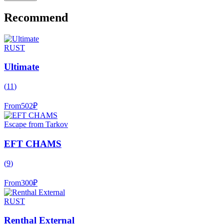
Recommend
RUST
Ultimate
(
11
)
From
502
₽
Escape from Tarkov
EFT CHAMS
(
9
)
From
300
₽
RUST
Renthal External