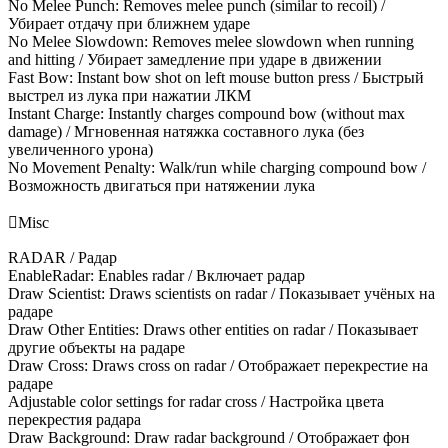
No Melee Punch: Removes melee punch (similar to recoil) /
Убирает отдачу при ближнем ударе
No Melee Slowdown: Removes melee slowdown when running
and hitting / Убирает замедление при ударе в движении
Fast Bow: Instant bow shot on left mouse button press / Быстрый
выстрел из лука при нажатии ЛКМ
Instant Charge: Instantly charges compound bow (without max
damage) / Мгновенная натяжка составного лука (без
увеличенного урона)
No Movement Penalty: Walk/run while charging compound bow /
Возможность двигаться при натяжении лука

Misc
RADAR / Радар
EnableRadar: Enables radar / Включает радар
Draw Scientist: Draws scientists on radar / Показывает учёных на
радаре
Draw Other Entities: Draws other entities on radar / Показывает
другие объекты на радаре
Draw Cross: Draws cross on radar / Отображает перекрестие на
радаре
Adjustable color settings for radar cross / Настройка цвета
перекрестия радара
Draw Background: Draw radar background / Отображает фон