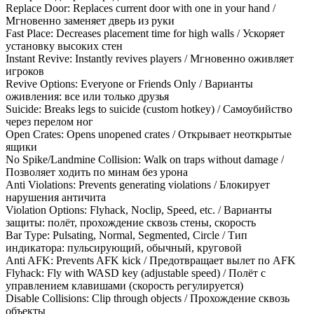
Replace Door: Replaces current door with one in your hand /
Мгновенно заменяет дверь из руки
Fast Place: Decreases placement time for high walls / Ускоряет
установку высоких стен
Instant Revive: Instantly revives players / Мгновенно оживляет
игроков
Revive Options: Everyone or Friends Only / Варианты
оживления: все или только друзья
Suicide: Breaks legs to suicide (custom hotkey) / Самоубийство
через перелом ног
Open Crates: Opens unopened crates / Открывает неоткрытые
ящики
No Spike/Landmine Collision: Walk on traps without damage /
Позволяет ходить по минам без урона
Anti Violations: Prevents generating violations / Блокирует
нарушения античита
Violation Options: Flyhack, Noclip, Speed, etc. / Варианты
защиты: полёт, прохождение сквозь стены, скорость
Bar Type: Pulsating, Normal, Segmented, Circle / Тип
индикатора: пульсирующий, обычный, круговой
Anti AFK: Prevents AFK kick / Предотвращает вылет по AFK
Flyhack: Fly with WASD key (adjustable speed) / Полёт с
управлением клавишами (скорость регулируется)
Disable Collisions: Clip through objects / Прохождение сквозь
объекты