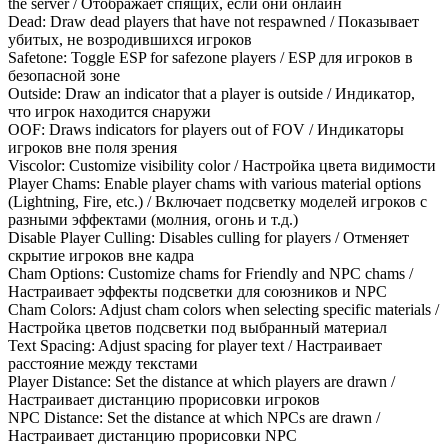
the server / Отображает спящих, если они онлайн
Dead: Draw dead players that have not respawned / Показывает
убитых, не возродившихся игроков
Safetone: Toggle ESP for safezone players / ESP для игроков в
безопасной зоне
Outside: Draw an indicator that a player is outside / Индикатор,
что игрок находится снаружи
OOF: Draws indicators for players out of FOV / Индикаторы
игроков вне поля зрения
Viscolor: Customize visibility color / Настройка цвета видимости
Player Chams: Enable player chams with various material options
(Lightning, Fire, etc.) / Включает подсветку моделей игроков с
разными эффектами (молния, огонь и т.д.)
Disable Player Culling: Disables culling for players / Отменяет
скрытие игроков вне кадра
Cham Options: Customize chams for Friendly and NPC chams /
Настраивает эффекты подсветки для союзников и NPC
Cham Colors: Adjust cham colors when selecting specific materials /
Настройка цветов подсветки под выбранный материал
Text Spacing: Adjust spacing for player text / Настраивает
расстояние между текстами
Player Distance: Set the distance at which players are drawn /
Настраивает дистанцию прорисовки игроков
NPC Distance: Set the distance at which NPCs are drawn /
Настраивает дистанцию прорисовки NPC