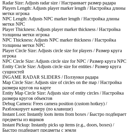
Radar Size: Adjusts radar size / Настраивает размер радара
Players Length: Adjusts player marker length / Настройка длины
метки игрока
NPC Length: Adjusts NPC marker length / Настройка длины
метки NPC
Player Thickness: Adjusts player marker thickness / Настройка
толщины метки игрока
NPC Thickness: Adjusts NPC marker thickness / Настройка
толщины метки NPC
Player Circle Size: Adjusts circle size for players / Размер круга
игрока
NPC Circle Size: Adjusts circle size for NPC / Размер круга NPC
Entity Circle Size: Adjusts circle size for entities / Размер круга
сущностей
INGAME RADAR SLIDERS / Ползунки радара
Map Circle Size: Adjusts size of circles on the map / Настройка
размера кругов на карте
Entity Map Circle Size: Adjusts size of entity circles / Настройка
размера кругов объектов
Debug Camera: Frees camera position (custom hotkey) /
Разблокирует камеру (по клавише)
Instant Loot: Instantly loots items from boxes / Быстро подбирает
предметы из ящиков
Instant Pickup: Instantly picks up items (e.g., doors, boxes) /
Быстро подбирает предметы с земли