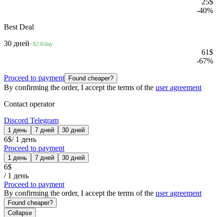
25
$
-
40
%
Best Deal
30 дней
~$2.0/day
61
$
-
67
%
Proceed to payment
Found cheaper?
By confirming the order, I accept the terms of the
user agreement
Contact operator
Discord
Telegram
1 день
7 дней
30 дней
6
$
/
1 день
Proceed to payment
1 день
7 дней
30 дней
6
$
/
1 день
Proceed to payment
By confirming the order, I accept the terms of the
user agreement
Found cheaper?
Collapse