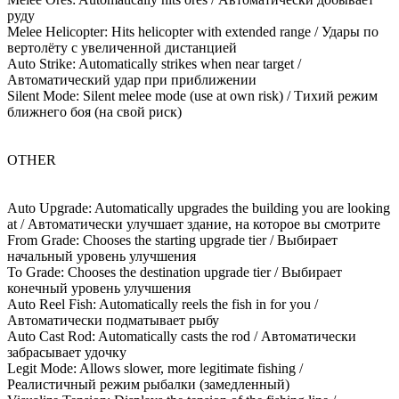
руду
Melee Helicopter: Hits helicopter with extended range / Удары по
вертолёту с увеличенной дистанцией
Auto Strike: Automatically strikes when near target /
Автоматический удар при приближении
Silent Mode: Silent melee mode (use at own risk) / Тихий режим
ближнего боя (на свой риск)
OTHER
Auto Upgrade: Automatically upgrades the building you are looking
at / Автоматически улучшает здание, на которое вы смотрите
From Grade: Chooses the starting upgrade tier / Выбирает
начальный уровень улучшения
To Grade: Chooses the destination upgrade tier / Выбирает
конечный уровень улучшения
Auto Reel Fish: Automatically reels the fish in for you /
Автоматически подматывает рыбу
Auto Cast Rod: Automatically casts the rod / Автоматически
забрасывает удочку
Legit Mode: Allows slower, more legitimate fishing /
Реалистичный режим рыбалки (замедленный)