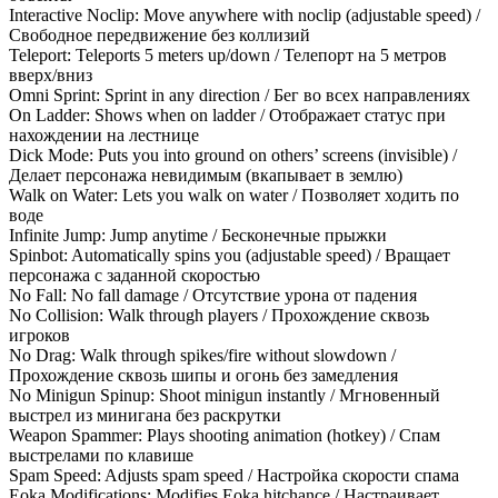
Interactive Noclip: Move anywhere with noclip (adjustable speed) /
Свободное передвижение без коллизий
Teleport: Teleports 5 meters up/down / Телепорт на 5 метров
вверх/вниз
Omni Sprint: Sprint in any direction / Бег во всех направлениях
On Ladder: Shows when on ladder / Отображает статус при
нахождении на лестнице
Dick Mode: Puts you into ground on others’ screens (invisible) /
Делает персонажа невидимым (вкапывает в землю)
Walk on Water: Lets you walk on water / Позволяет ходить по
воде
Infinite Jump: Jump anytime / Бесконечные прыжки
Spinbot: Automatically spins you (adjustable speed) / Вращает
персонажа с заданной скоростью
No Fall: No fall damage / Отсутствие урона от падения
No Collision: Walk through players / Прохождение сквозь
игроков
No Drag: Walk through spikes/fire without slowdown /
Прохождение сквозь шипы и огонь без замедления
No Minigun Spinup: Shoot minigun instantly / Мгновенный
выстрел из минигана без раскрутки
Weapon Spammer: Plays shooting animation (hotkey) / Спам
выстрелами по клавише
Spam Speed: Adjusts spam speed / Настройка скорости спама
Eoka Modifications: Modifies Eoka hitchance / Настраивает