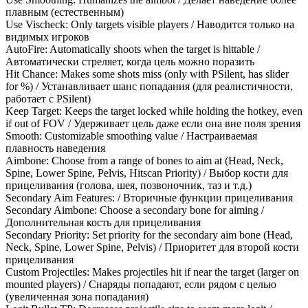
плавным (естественным)
Use Vischeck: Only targets visible players / Наводится только на
видимых игроков
AutoFire: Automatically shoots when the target is hittable /
Автоматически стреляет, когда цель можно поразить
Hit Chance: Makes some shots miss (only with PSilent, has slider
for %) / Устанавливает шанс попадания (для реалистичности,
работает с PSilent)
Keep Target: Keeps the target locked while holding the hotkey, even
if out of FOV / Удерживает цель даже если она вне поля зрения
Smooth: Customizable smoothing value / Настраиваемая
плавность наведения
Aimbone: Choose from a range of bones to aim at (Head, Neck,
Spine, Lower Spine, Pelvis, Hitscan Priority) / Выбор кости для
прицеливания (голова, шея, позвоночник, таз и т.д.)
Secondary Aim Features: / Вторичные функции прицеливания
Secondary Aimbone: Choose a secondary bone for aiming /
Дополнительная кость для прицеливания
Secondary Priority: Set priority for the secondary aim bone (Head,
Neck, Spine, Lower Spine, Pelvis) / Приоритет для второй кости
прицеливания
Custom Projectiles: Makes projectiles hit if near the target (larger on
mounted players) / Снаряды попадают, если рядом с целью
(увеличенная зона попадания)