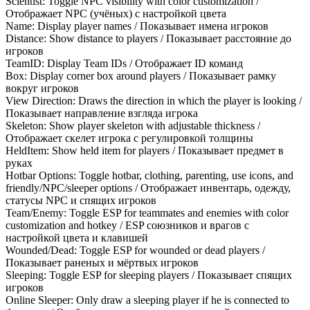
Scientist: Toggle NPC visibility with color customization /
Отображает NPC (учёных) с настройкой цвета
Name: Display player names / Показывает имена игроков
Distance: Show distance to players / Показывает расстояние до
игроков
TeamID: Display Team IDs / Отображает ID команд
Box: Display corner box around players / Показывает рамку
вокруг игроков
View Direction: Draws the direction in which the player is looking /
Показывает направление взгляда игрока
Skeleton: Show player skeleton with adjustable thickness /
Отображает скелет игрока с регулировкой толщины
HeldItem: Show held item for players / Показывает предмет в
руках
Hotbar Options: Toggle hotbar, clothing, parenting, use icons, and
friendly/NPC/sleeper options / Отображает инвентарь, одежду,
статусы NPC и спящих игроков
Team/Enemy: Toggle ESP for teammates and enemies with color
customization and hotkey / ESP союзников и врагов с
настройкой цвета и клавишей
Wounded/Dead: Toggle ESP for wounded or dead players /
Показывает раненых и мёртвых игроков
Sleeping: Toggle ESP for sleeping players / Показывает спящих
игроков
Online Sleeper: Only draw a sleeping player if he is connected to