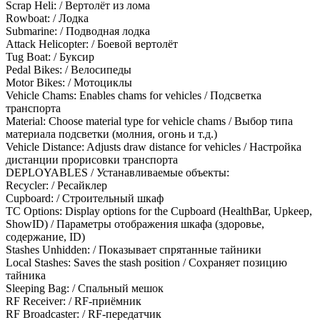
Scrap Heli: / Вертолёт из лома
Rowboat: / Лодка
Submarine: / Подводная лодка
Attack Helicopter: / Боевой вертолёт
Tug Boat: / Буксир
Pedal Bikes: / Велосипеды
Motor Bikes: / Мотоциклы
Vehicle Chams: Enables chams for vehicles / Подсветка
транспорта
Material: Choose material type for vehicle chams / Выбор типа
материала подсветки (молния, огонь и т.д.)
Vehicle Distance: Adjusts draw distance for vehicles / Настройка
дистанции прорисовки транспорта
DEPLOYABLES / Устанавливаемые объекты:
Recycler: / Ресайклер
Cupboard: / Строительный шкаф
TC Options: Display options for the Cupboard (HealthBar, Upkeep,
ShowID) / Параметры отображения шкафа (здоровье,
содержание, ID)
Stashes Unhidden: / Показывает спрятанные тайники
Local Stashes: Saves the stash position / Сохраняет позицию
тайника
Sleeping Bag: / Спальный мешок
RF Receiver: / RF-приёмник
RF Broadcaster: / RF-передатчик