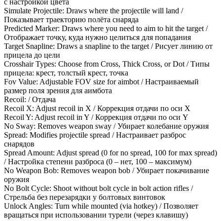
с настройкой цвета
Simulate Projectile: Draws where the projectile will land /
Показывает траекторию полёта снаряда
Predicted Marker: Draws where you need to aim to hit the target /
Отображает точку, куда нужно целиться для попадания
Target Snapline: Draws a snapline to the target / Рисует линию от
прицела до цели
Crosshair Types: Choose from Cross, Thick Cross, or Dot / Типы
прицела: крест, толстый крест, точка
Fov Value: Adjustable FOV size for aimbot / Настраиваемый
размер поля зрения для аимбота
Recoil: / Отдача
Recoil X: Adjust recoil in X / Коррекция отдачи по оси X
Recoil Y: Adjust recoil in Y / Коррекция отдачи по оси Y
No Sway: Removes weapon sway / Убирает колебание оружия
Spread: Modifies projectile spread / Настраивает разброс
снарядов
Spread Amount: Adjust spread (0 for no spread, 100 for max spread)
/ Настройка степени разброса (0 – нет, 100 – максимум)
No Weapon Bob: Removes weapon bob / Убирает покачивание
оружия
No Bolt Cycle: Shoot without bolt cycle in bolt action rifles /
Стрельба без перезарядки у болтовых винтовок
Unlock Angles: Turn while mounted (via hotkey) / Позволяет
вращаться при использовании турели (через клавишу)