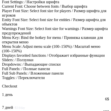
Font Settings: / Настройки шрифта
Current Font: Choose between fonts / Выбор шрифта
Player Font Size: Select font size for players / Размер шрифта для
игроков
Entity Font Size: Select font size for entities / Размер шрифта для
объектов
Warnings Font Size: Select font size for warnings / Размер шрифта
предупреждений
Menu Key: Bind the hotkey for menu / Привязка клавиши для
открытия меню
Menu Scale: Adjust menu scale (100–150%) / Масштаб меню
(100–150%)
Displays favorited functions / Отображает избранные функции
Sliders: / Ползунки
Dropdowns: / Выпадающие списки
Full Panels: / Полные панели
Full Sub Panels: / Вложенные панели
Toggles: / Переключатели
Checkout
1 день
6
$
7 дней
~$3.6/day