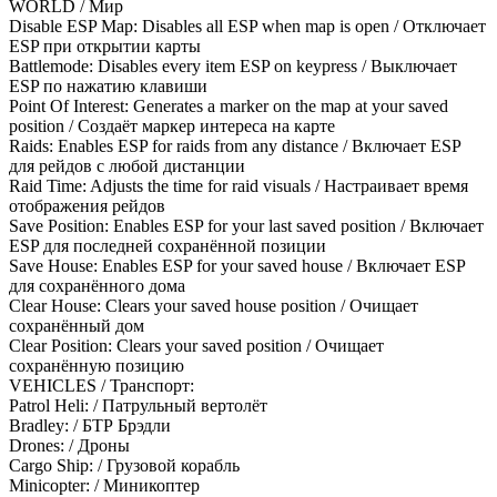
WORLD / Мир
Disable ESP Map: Disables all ESP when map is open / Отключает
ESP при открытии карты
Battlemode: Disables every item ESP on keypress / Выключает
ESP по нажатию клавиши
Point Of Interest: Generates a marker on the map at your saved
position / Создаёт маркер интереса на карте
Raids: Enables ESP for raids from any distance / Включает ESP
для рейдов с любой дистанции
Raid Time: Adjusts the time for raid visuals / Настраивает время
отображения рейдов
Save Position: Enables ESP for your last saved position / Включает
ESP для последней сохранённой позиции
Save House: Enables ESP for your saved house / Включает ESP
для сохранённого дома
Clear House: Clears your saved house position / Очищает
сохранённый дом
Clear Position: Clears your saved position / Очищает
сохранённую позицию
VEHICLES / Транспорт:
Patrol Heli: / Патрульный вертолёт
Bradley: / БТР Брэдли
Drones: / Дроны
Cargo Ship: / Грузовой корабль
Minicopter: / Миникоптер