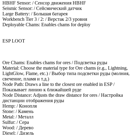
HBHF Sensor: / Сенсор движения HBHF
Seismic Sensor: / Сейсмический датчик
Large Battery: / Большая батарея
Workbench Tier 3 / 2: / Верстак 2/3 уровня
Deployable Chams: Enables chams for deploy
ESP LOOT
Ore Chams: Enables chams for ores / Подсветка руды
Material: Choose the material type for Ore chams (e.g., Lightning,
LightGlow, Flame, etc.) / Выбор типа подсветки руды (молния,
свечение, пламя и т.д.)
Node Path: Draws a line to the closest ore enabled in ESP /
Показывает линию к ближайшей руде
Node Distance: Adjusts the draw distance for ores / Настройка
дистанции отображения руды
Hemp: / Конопля
Stone: / Камень
Metal: / Металл
Sulfur: / Сера
Wood: / Дерево
Diesel: / Дизель