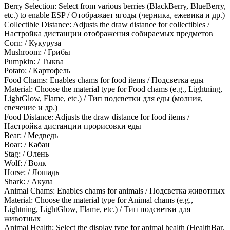
Berry Selection: Select from various berries (BlackBerry, BlueBerry,
etc.) to enable ESP / Отображает ягоды (черника, ежевика и др.)
Collectible Distance: Adjusts the draw distance for collectibles /
Настройка дистанции отображения собираемых предметов
Corn: / Кукуруза
Mushroom: / Грибы
Pumpkin: / Тыква
Potato: / Картофель
Food Chams: Enables chams for food items / Подсветка еды
Material: Choose the material type for Food chams (e.g., Lightning,
LightGlow, Flame, etc.) / Тип подсветки для еды (молния,
свечение и др.)
Food Distance: Adjusts the draw distance for food items /
Настройка дистанции прорисовки еды
Bear: / Медведь
Boar: / Кабан
Stag: / Олень
Wolf: / Волк
Horse: / Лошадь
Shark: / Акула
Animal Chams: Enables chams for animals / Подсветка животных
Material: Choose the material type for Animal chams (e.g.,
Lightning, LightGlow, Flame, etc.) / Тип подсветки для
животных
Animal Health: Select the display type for animal health (HealthBar,