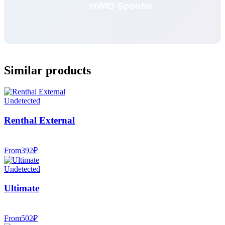
HWID Spoofer
Similar products
Undetected
Renthal External
From
392
₽
Undetected
Ultimate
From
502
₽