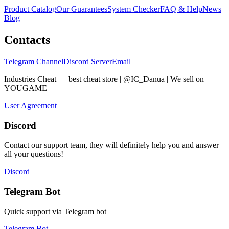
Product Catalog
Our Guarantees
System Checker
FAQ & Help
News
Blog
Contacts
Telegram Channel
Discord Server
Email
Industries Cheat — best cheat store | @IC_Danua | We sell on
YOUGAME
|
Мы продаем на YOUGAME
User Agreement
Discord
Contact our support team, they will definitely help you and answer
all your questions!
Discord
Telegram Bot
Quick support via Telegram bot
Telegram Bot