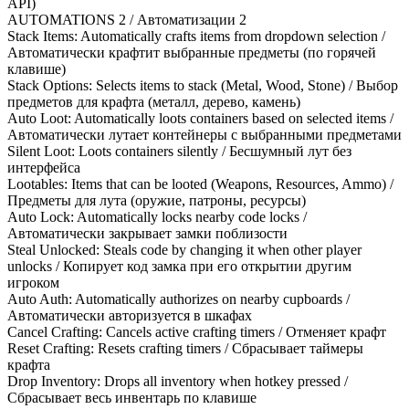
API)
AUTOMATIONS 2 / Автоматизации 2
Stack Items: Automatically crafts items from dropdown selection /
Автоматически крафтит выбранные предметы (по горячей
клавише)
Stack Options: Selects items to stack (Metal, Wood, Stone) / Выбор
предметов для крафта (металл, дерево, камень)
Auto Loot: Automatically loots containers based on selected items /
Автоматически лутает контейнеры с выбранными предметами
Silent Loot: Loots containers silently / Бесшумный лут без
интерфейса
Lootables: Items that can be looted (Weapons, Resources, Ammo) /
Предметы для лута (оружие, патроны, ресурсы)
Auto Lock: Automatically locks nearby code locks /
Автоматически закрывает замки поблизости
Steal Unlocked: Steals code by changing it when other player
unlocks / Копирует код замка при его открытии другим
игроком
Auto Auth: Automatically authorizes on nearby cupboards /
Автоматически авторизуется в шкафах
Cancel Crafting: Cancels active crafting timers / Отменяет крафт
Reset Crafting: Resets crafting timers / Сбрасывает таймеры
крафта
Drop Inventory: Drops all inventory when hotkey pressed /
Сбрасывает весь инвентарь по клавише