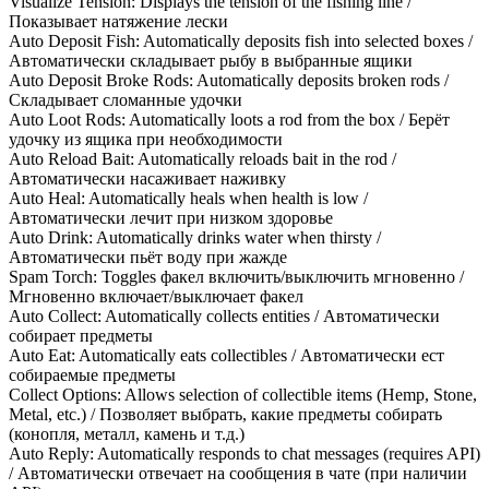
Visualize Tension: Displays the tension of the fishing line /
Показывает натяжение лески
Auto Deposit Fish: Automatically deposits fish into selected boxes /
Автоматически складывает рыбу в выбранные ящики
Auto Deposit Broke Rods: Automatically deposits broken rods /
Складывает сломанные удочки
Auto Loot Rods: Automatically loots a rod from the box / Берёт
удочку из ящика при необходимости
Auto Reload Bait: Automatically reloads bait in the rod /
Автоматически насаживает наживку
Auto Heal: Automatically heals when health is low /
Автоматически лечит при низком здоровье
Auto Drink: Automatically drinks water when thirsty /
Автоматически пьёт воду при жажде
Spam Torch: Toggles факел включить/выключить мгновенно /
Мгновенно включает/выключает факел
Auto Collect: Automatically collects entities / Автоматически
собирает предметы
Auto Eat: Automatically eats collectibles / Автоматически ест
собираемые предметы
Collect Options: Allows selection of collectible items (Hemp, Stone,
Metal, etc.) / Позволяет выбрать, какие предметы собирать
(конопля, металл, камень и т.д.)
Auto Reply: Automatically responds to chat messages (requires API)
/ Автоматически отвечает на сообщения в чате (при наличии