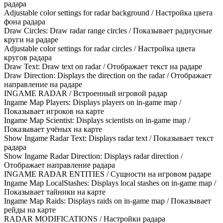
радара
Adjustable color settings for radar background / Настройка цвета
фона радара
Draw Circles: Draw radar range circles / Показывает радиусные
круги на радаре
Adjustable color settings for radar circles / Настройка цвета
кругов радара
Draw Text: Draw text on radar / Отображает текст на радаре
Draw Direction: Displays the direction on the radar / Отображает
направление на радаре
INGAME RADAR / Встроенный игровой радар
Ingame Map Players: Displays players on in-game map /
Показывает игроков на карте
Ingame Map Scientist: Displays scientists on in-game map /
Показывает учёных на карте
Show Ingame Radar Text: Displays radar text / Показывает текст
радара
Show Ingame Radar Direction: Displays radar direction /
Отображает направление радара
INGAME RADAR ENTITIES / Сущности на игровом радаре
Ingame Map LocalStashes: Displays local stashes on in-game map /
Показывает тайники на карте
Ingame Map Raids: Displays raids on in-game map / Показывает
рейды на карте
RADAR MODIFICATIONS / Настройки радара