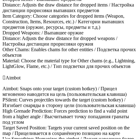
Distance: Adjusts the draw distance for dropped items / Настройка
дистанции прорисовки выпавших предметов
Item Category: Choose categories for dropped items (Weapon,
Construction, Items, Resources, etc.) / Категории выпавших
предметов (оружие, ресурсы, предметы и т.д.)
Dropped Weapons: / Выпавшее оружие
Distance: Adjusts the draw distance for dropped weapons /
Настройка дистанции прорисовки оружия
Other Chams: Enables chams for other entities / Подсветка прочих
объектов
Material: Choose the material type for Other chams (e.g., Lightning,
LightGlow, Flame, etc.) / Тип подсветки для прочих объектов

Aimbot
Aimbot: Snaps onto your target (custom hotkey) / Прицел
мгновенно наводится на цель (пользовательская клавиша)
PSilent: Curves projectiles towards the target (custom hotkey) /
Изгибает снаряды в сторону цели (пользовательская клавиша)
High Grenade Prediction: Forces prediction to find a valid point
from a higher angle / Высчитывает точку попадания гранаты
под углом
Target Saved Position: Targets your current saved position on the
map / Прицеливается в сохранённую позицию на карте
Use Smoothing: Humanizes the aimbot / Делает наведение более