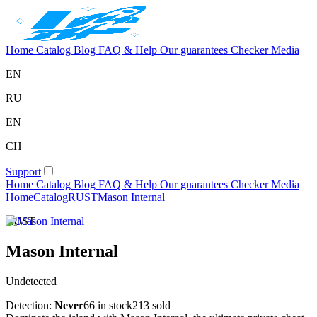
Home
Catalog
Blog
FAQ & Help
Our guarantees
Checker
Media
EN
RU
EN
CH
Support
Home
Catalog
Blog
FAQ & Help
Our guarantees
Checker
Media
Home
Catalog
RUST
Mason Internal
RUST
Mason Internal
Undetected
Detection:
Never
66 in stock
213 sold