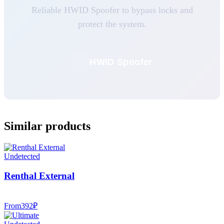
Reliable HWID Spoofer to bypass locks and
protect the system.
HWID Spoofer
Similar products
Undetected
Renthal External
From
392
₽