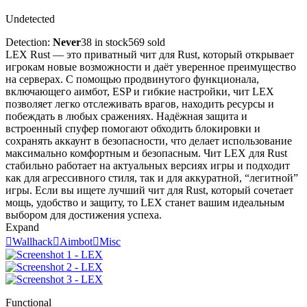
Undetected
Detection:
Never
38 in stock
569 sold
LEX Rust — это приватный чит для Rust, который открывает
игрокам новые возможности и даёт уверенное преимущество
на серверах. С помощью продвинутого функционала,
включающего аимбот, ESP и гибкие настройки, чит LEX
позволяет легко отслеживать врагов, находить ресурсы и
побеждать в любых сражениях. Надёжная защита и
встроенный спуфер помогают обходить блокировки и
сохранять аккаунт в безопасности, что делает использование
максимально комфортным и безопасным. Чит LEX для Rust
стабильно работает на актуальных версиях игры и подходит
как для агрессивного стиля, так и для аккуратной, “легитной”
игры. Если вы ищете лучший чит для Rust, который сочетает
мощь, удобство и защиту, то LEX станет вашим идеальным
выбором для достижения успеха.
Expand

Wallhack

Aimbot

Misc
Functional