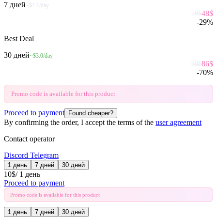
7 дней
~$7.1/day
48
$
50
$
-
29
%
Best Deal
30 дней
~$3.0/day
86
$
90
$
-
70
%
Promo code is available for this product
Proceed to payment
Found cheaper?
By confirming the order, I accept the terms of the
user agreement
Contact operator
Discord
Telegram
1 день
7 дней
30 дней
10
$
/
1 день
Proceed to payment
Promo code is available for this product
1 день
7 дней
30 дней