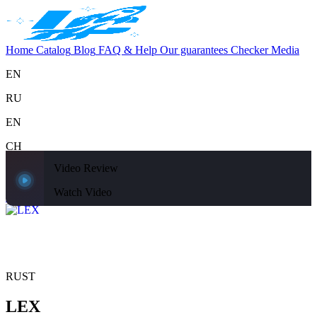
Home
Catalog
Blog
FAQ & Help
Our guarantees
Checker
Media
EN
RU
EN
CH
Video Review
Support
Home
Catalog
Blog
FAQ & Help
Our guarantees
Checker
Media
Watch Video
Home
Catalog
RUST
LEX
RUST
LEX