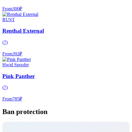
From
300
₽
RUST
Renthal External
(
7
)
From
392
₽
Hwid Spoofer
Pink Panther
(
7
)
From
785
₽
Ban protection