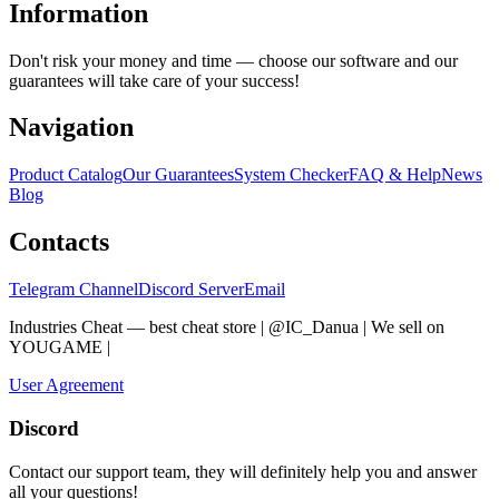
Information
Don't risk your money and time — choose our software and our
guarantees will take care of your success!
Navigation
Product Catalog
Our Guarantees
System Checker
FAQ & Help
News
Blog
Contacts
Telegram Channel
Discord Server
Email
Industries Cheat — best cheat store | @IC_Danua | We sell on
YOUGAME
|
Мы продаем на YOUGAME
User Agreement
Discord
Contact our support team, they will definitely help you and answer
all your questions!