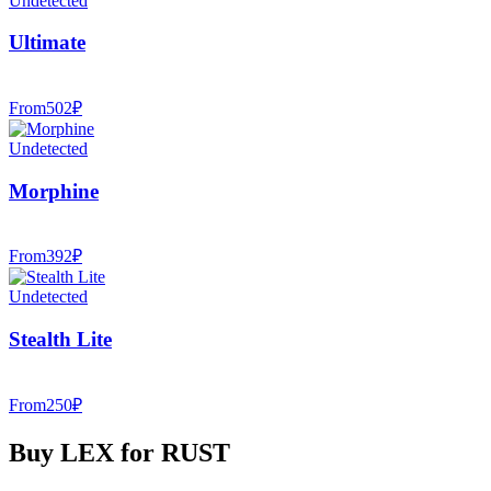
Undetected
Ultimate
From
502
₽
Undetected
Morphine
From
392
₽
Undetected
Stealth Lite
From
250
₽
Buy LEX for RUST