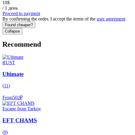
10
$
/
1 день
Proceed to payment
By confirming the order, I accept the terms of the
user agreement
Found cheaper?
Collapse
Recommend
RUST
Ultimate
(
11
)
From
502
₽
Escape from Tarkov
EFT CHAMS
(
9
)