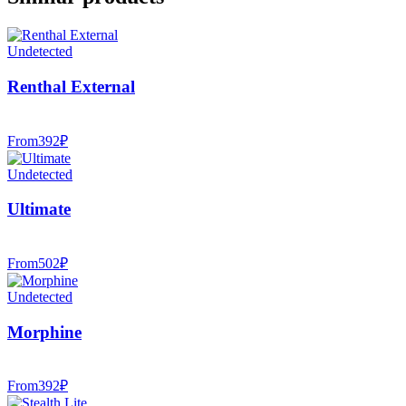
Undetected
Renthal External
From
392
₽
Undetected
Ultimate
From
502
₽
Undetected
Morphine
From
392
₽