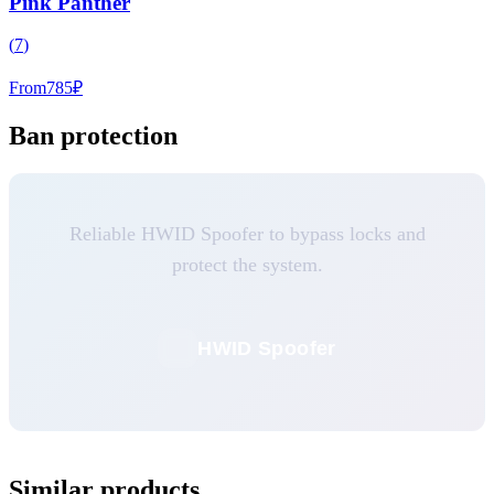
Pink Panther
(
7
)
From
785
₽
Ban protection
Reliable HWID Spoofer to bypass locks and
protect the system.
HWID Spoofer
Similar products