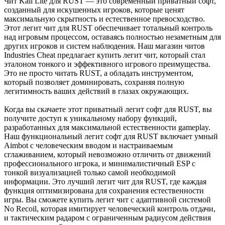
Чит Kali Lite для RUST — это современный приватный софт,
созданный для искушенных игроков, которые ценят
максимальную скрытность и естественное превосходство.
Этот легит чит для RUST обеспечивает тотальный контроль
над игровым процессом, оставаясь полностью незаметным для
других игроков и систем наблюдения. Наш магазин читов
Industries Cheat предлагает купить легит чит, который стал
эталоном тонкого и эффективного игрового преимущества.
Это не просто читать RUST, а обладать инструментом,
который позволяет доминировать, сохраняя полную
легитимность ваших действий в глазах окружающих.
Когда вы скачаете этот приватный легит софт для RUST, вы
получите доступ к уникальному набору функций,
разработанных для максимальной естественности gameplay.
Наш функциональный легит софт для RUST включает умный
Aimbot с человеческим вводом и настраиваемым
сглаживанием, который невозможно отличить от движений
профессионального игрока, и минималистичный ESP с
тонкой визуализацией только самой необходимой
информации. Это лучший легит чит для RUST, где каждая
функция оптимизирована для сохранения естественности
игры. Вы сможете купить легит чит с адаптивной системой
No Recoil, которая имитирует человеческий контроль отдачи,
и тактическим радаром с ограниченным радиусом действия