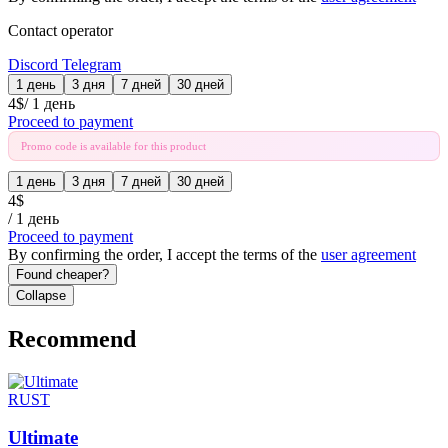
Contact operator
Discord
Telegram
1 день
3 дня
7 дней
30 дней
4
$
/
1 день
Proceed to payment
Promo code is available for this product
1 день
3 дня
7 дней
30 дней
4
$
/
1 день
Proceed to payment
By confirming the order, I accept the terms of the
user agreement
Found cheaper?
Collapse
Recommend
RUST
Ultimate