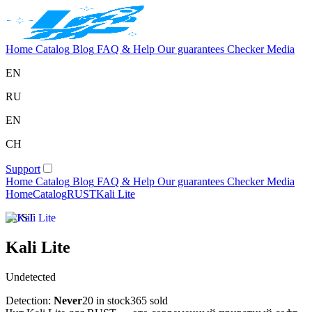
Home
Catalog
Blog
FAQ & Help
Our guarantees
Checker
Media
EN
RU
EN
CH
Support
Home
Catalog
Blog
FAQ & Help
Our guarantees
Checker
Media
Home
Catalog
RUST
Kali Lite
RUST
Kali Lite
Undetected
Detection:
Never
20 in stock
365 sold