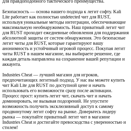
для правдоподобного тактического преимущества.
Безопасность — основа нашего подхода к легит софту. Kali
Lite работает как полностью undetected чит для RUST,
используя уникальные методы интеграции, обеспечивающие
максимальную необнаружимость. Наш приватный легит чит
для RUST проходит ежедневные обновления для поддержания
абсолютной защиты от систем обнаружения. Это безопасные
легит читы для RUST, которые гарантируют вашу
анонимность и устойчивый игровой процесс. Покупая легит
читы RUST в нашем магазине, вы выбираете решение, где
каждая деталь направлена на сохранение вашей репутации и
аккаунта.
Industries Cheat — лучший магазин для игроков,
предпочитающих легитный подход. У нас вы можете купить
чит Kali Lite для RUST по доступной цене и начать
использовать его возможности сразу после активации.
Процесс прост: купить легит чит, скачать чит и начать
доминировать, не вызывая подозрений. Не упустите
возможность получить эксклюзивный доступ к самому
продвинутому легит софту на рынке. Доверьтесь лидеру
рынка — покупайте приватный легит чит в магазине
Industries Cheat и достигайте превосходства с уверенностью и
стилем!