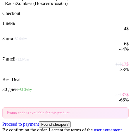
- RadarZombies (Показать зомби)
Checkout
1 день
4
$
3 дня
~$2.0/day
6
$
-
44
%
7 дней
~$2.6/day
17
$
18
$
-
33
%
Best Deal
30 дней
~$1.3/day
37
$
39
$
-
66
%
Promo code is available for this product
Proceed to payment
Found cheaper?
By confirming the order, I accept the terms of the
user agreement