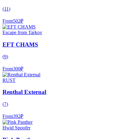
(
11
)
From
502
₽
Escape from Tarkov
EFT CHAMS
(
9
)
From
300
₽
RUST
Renthal External
(
7
)
From
392
₽
Hwid Spoofer