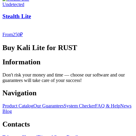
Undetected
Stealth Lite
From
250
₽
Buy Kali Lite for RUST
Information
Don't risk your money and time — choose our software and our
guarantees will take care of your success!
Navigation
Product Catalog
Our Guarantees
System Checker
FAQ & Help
News
Blog
Contacts