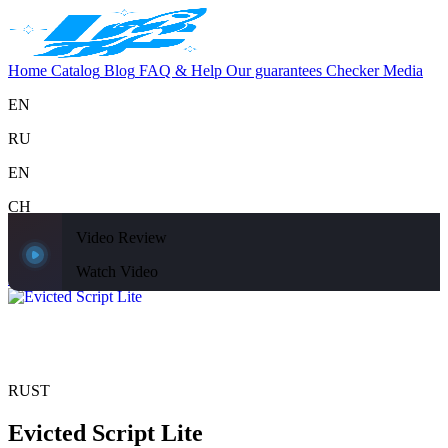
Home
Catalog
Blog
FAQ & Help
Our guarantees
Checker
Media
EN
RU
EN
CH
Video Review
Support
Home
Catalog
Blog
FAQ & Help
Our guarantees
Checker
Media
Watch Video
Home
Catalog
RUST
Evicted Script Lite
RUST
Evicted Script Lite