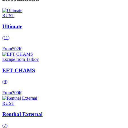
RUST
Ultimate
(
11
)
From
502
₽
Escape from Tarkov
EFT CHAMS
(
9
)
From
300
₽
RUST
Renthal External
(
7
)