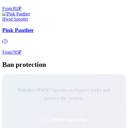
From
392
₽
Hwid Spoofer
Pink Panther
(
7
)
From
785
₽
Ban protection
Reliable HWID Spoofer to bypass locks and
protect the system.
HWID Spoofer