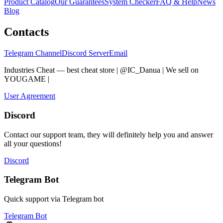
Product Catalog
Our Guarantees
System Checker
FAQ & Help
News
Blog
Contacts
Telegram Channel
Discord Server
Email
Industries Cheat — best cheat store | @IC_Danua | We sell on
YOUGAME
|
Мы продаем на YOUGAME
User Agreement
Discord
Contact our support team, they will definitely help you and answer
all your questions!
Discord
Telegram Bot
Quick support via Telegram bot
Telegram Bot