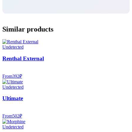
Similar products
Undetected
Renthal External
From
392
₽
Undetected
Ultimate
From
502
₽
Undetected