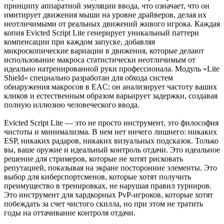
принципу аппаратной эмуляции ввода, что означает, что он
имитирует движения мыши на уровне драйверов, делая их
неотличимыми от реальных движений живого игрока. Каждая
копия Evicted Script Lite генерирует уникальный паттерн
компенсации при каждом запуске, добавляя
микроскопические вариации в движения, которые делают
использование макроса статистически неотличимым от
идеально натренированной руки профессионала. Модуль «Lite
Shield» специально разработан для обхода систем
обнаружения макросов в EAC: он анализирует частоту ваших
кликов и естественным образом варьирует задержки, создавая
полную иллюзию человеческого ввода.
Evicted Script Lite — это не просто инструмент, это философия
чистоты и минимализма. В нем нет ничего лишнего: никаких
ESP, никаких радаров, никаких визуальных подсказок. Только
вы, ваше оружие и идеальный контроль отдачи. Это идеальное
решение для стримеров, которые не хотят рисковать
репутацией, показывая на экране посторонние элементы. Это
выбор для киберспортсменов, которые хотят получить
преимущество в тренировках, не нарушая правил турниров.
Это инструмент для хардкорных PvP-игроков, которые хотят
побеждать за счет чистого скилла, но при этом не тратить
годы на оттачивание контроля отдачи.