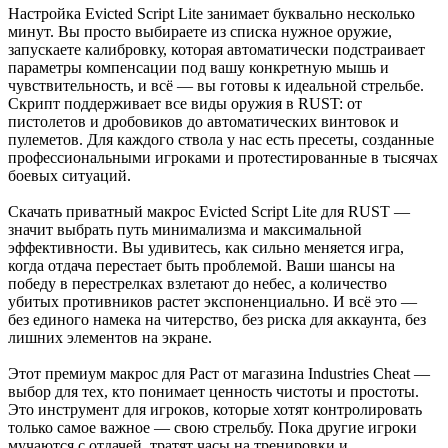
Настройка Evicted Script Lite занимает буквально несколько
минут. Вы просто выбираете из списка нужное оружие,
запускаете калибровку, которая автоматически подстраивает
параметры компенсации под вашу конкретную мышь и
чувствительность, и всё — вы готовы к идеальной стрельбе.
Скрипт поддерживает все виды оружия в RUST: от
пистолетов и дробовиков до автоматических винтовок и
пулеметов. Для каждого ствола у нас есть пресеты, созданные
профессиональными игроками и протестированные в тысячах
боевых ситуаций.
Скачать приватный макрос Evicted Script Lite для RUST —
значит выбрать путь минимализма и максимальной
эффективности. Вы удивитесь, как сильно меняется игра,
когда отдача перестает быть проблемой. Ваши шансы на
победу в перестрелках взлетают до небес, а количество
убитых противников растет экспоненциально. И всё это —
без единого намека на читерство, без риска для аккаунта, без
лишних элементов на экране.
Этот премиум макрос для Раст от магазина Industries Cheat —
выбор для тех, кто понимает ценность чистоты и простоты.
Это инструмент для игроков, которые хотят контролировать
только самое важное — свою стрельбу. Пока другие игроки
мучаются с отдачей, тратят часы на тренировки и