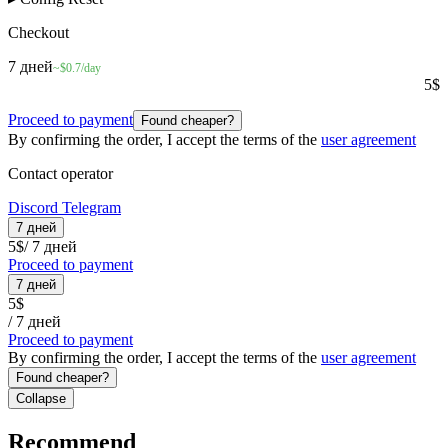
Checkout
7 дней
~$0.7/day
5
$
Proceed to payment
Found cheaper?
By confirming the order, I accept the terms of the
user agreement
Contact operator
Discord
Telegram
7 дней
5
$
/
7 дней
Proceed to payment
7 дней
5
$
/
7 дней
Proceed to payment
By confirming the order, I accept the terms of the
user agreement
Found cheaper?
Collapse
Recommend