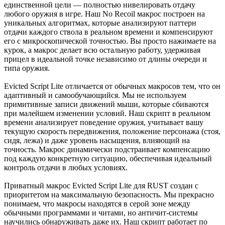
единственной цели — полностью нивелировать отдачу
любого оружия в игре. Наш No Recoil макрос построен на
уникальных алгоритмах, которые анализируют паттерн
отдачи каждого ствола в реальном времени и компенсируют
его с микроскопической точностью. Вы просто нажимаете на
курок, а макрос делает всю остальную работу, удерживая
прицел в идеальной точке независимо от длины очереди и
типа оружия.
Evicted Script Lite отличается от обычных макросов тем, что он
адаптивный и самообучающийся. Мы не используем
примитивные записи движений мыши, которые сбиваются
при малейшем изменении условий. Наш скрипт в реальном
времени анализирует поведение оружия, учитывает вашу
текущую скорость передвижения, положение персонажа (стоя,
сидя, лежа) и даже уровень насыщения, влияющий на
точность. Макрос динамически подстраивает компенсацию
под каждую конкретную ситуацию, обеспечивая идеальный
контроль отдачи в любых условиях.
Приватный макрос Evicted Script Lite для RUST создан с
приоритетом на максимальную безопасность. Мы прекрасно
понимаем, что макросы находятся в серой зоне между
обычными программами и читами, но античит-системы
научились обнаруживать даже их. Наш скрипт работает по