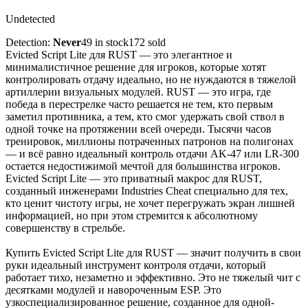
Undetected
Detection:
Never
49 in stock
172 sold
Evicted Script Lite для RUST — это элегантное и
минималистичное решение для игроков, которые хотят
контролировать отдачу идеально, но не нуждаются в тяжелой
артиллерии визуальных модулей. RUST — это игра, где
победа в перестрелке часто решается не тем, кто первым
заметил противника, а тем, кто смог удержать свой ствол в
одной точке на протяжении всей очереди. Тысячи часов
тренировок, миллионы потраченных патронов на полигонах
— и всё равно идеальный контроль отдачи AK-47 или LR-300
остается недостижимой мечтой для большинства игроков.
Evicted Script Lite — это приватный макрос для RUST,
созданный инженерами Industries Cheat специально для тех,
кто ценит чистоту игры, не хочет перегружать экран лишней
информацией, но при этом стремится к абсолютному
совершенству в стрельбе.
Купить Evicted Script Lite для RUST — значит получить в свои
руки идеальный инструмент контроля отдачи, который
работает тихо, незаметно и эффективно. Это не тяжелый чит с
десятками модулей и навороченным ESP. Это
узкоспециализированное решение, созданное для одной-