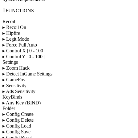

FUNCTIONS
Recoil
▸ Recoil On
▸ Hipfire
▸ Legit Mode
▸ Force Full Auto
▸ Control X | 0 - 100 |
▸ Control Y | 0 - 100 |
Settings
▸ Zoom Hack
▸ Detect InGame Settings
▸ GameFov
▸ Sensitivity
▸ Ads Sensitivity
KeyBinds
▸ Any Key (BIND)
Folder
▸ Config Create
▸ Config Delete
▸ Config Load
▸ Config Save
▸ Config Reset