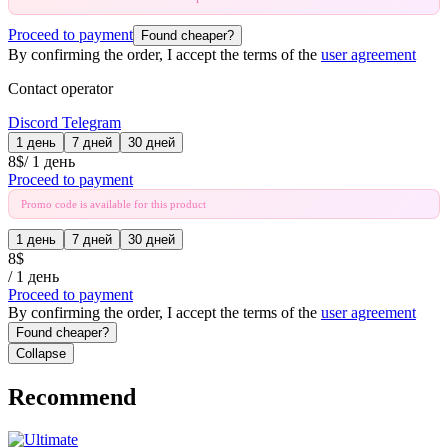
Proceed to payment
Found cheaper?
By confirming the order, I accept the terms of the
user agreement
Contact operator
Discord
Telegram
1 день
7 дней
30 дней
8
$
/
1 день
Proceed to payment
Promo code is available for this product
1 день
7 дней
30 дней
8
$
/
1 день
Proceed to payment
By confirming the order, I accept the terms of the
user agreement
Found cheaper?
Collapse
Recommend