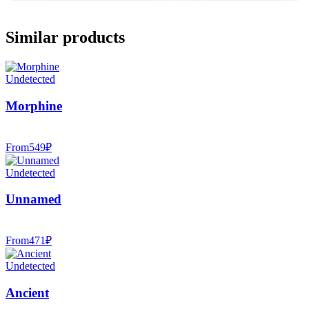
Similar products
Undetected
Morphine
From
549
₽
Undetected
Unnamed
From
471
₽
Undetected
Ancient