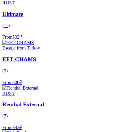
RUST
Ultimate
(
11
)
From
502
₽
Escape from Tarkov
EFT CHAMS
(
9
)
From
300
₽
RUST
Renthal External
(
7
)
From
392
₽