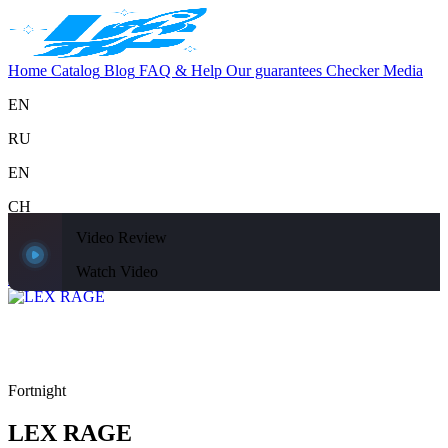
Home
Catalog
Blog
FAQ & Help
Our guarantees
Checker
Media
EN
RU
EN
CH
Video Review
Support
Home
Catalog
Blog
FAQ & Help
Our guarantees
Checker
Media
Watch Video
Home
Catalog
Fortnight
LEX RAGE
Fortnight
LEX RAGE