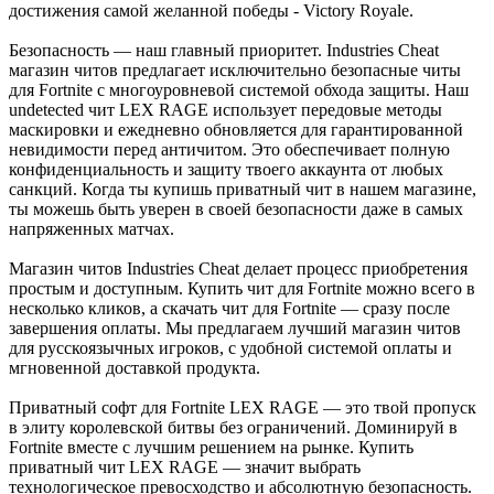
достижения самой желанной победы - Victory Royale.
Безопасность — наш главный приоритет. Industries Cheat
магазин читов предлагает исключительно безопасные читы
для Fortnite с многоуровневой системой обхода защиты. Наш
undetected чит LEX RAGE использует передовые методы
маскировки и ежедневно обновляется для гарантированной
невидимости перед античитом. Это обеспечивает полную
конфиденциальность и защиту твоего аккаунта от любых
санкций. Когда ты купишь приватный чит в нашем магазине,
ты можешь быть уверен в своей безопасности даже в самых
напряженных матчах.
Магазин читов Industries Cheat делает процесс приобретения
простым и доступным. Купить чит для Fortnite можно всего в
несколько кликов, а скачать чит для Fortnite — сразу после
завершения оплаты. Мы предлагаем лучший магазин читов
для русскоязычных игроков, с удобной системой оплаты и
мгновенной доставкой продукта.
Приватный софт для Fortnite LEX RAGE — это твой пропуск
в элиту королевской битвы без ограничений. Доминируй в
Fortnite вместе с лучшим решением на рынке. Купить
приватный чит LEX RAGE — значит выбрать
технологическое превосходство и абсолютную безопасность.