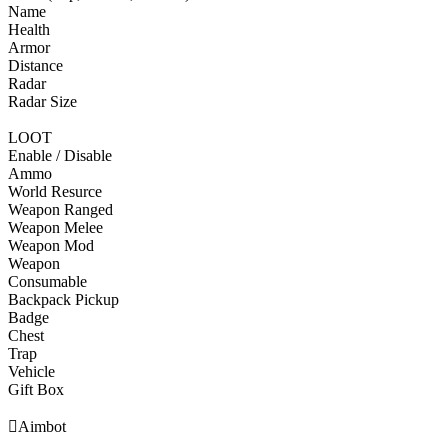
Name
Health
Armor
Distance
Radar
Radar Size
LOOT
Enable / Disable
Ammo
World Resurce
Weapon Ranged
Weapon Melee
Weapon Mod
Weapon
Consumable
Backpack Pickup
Badge
Chest
Trap
Vehicle
Gift Box

Aimbot