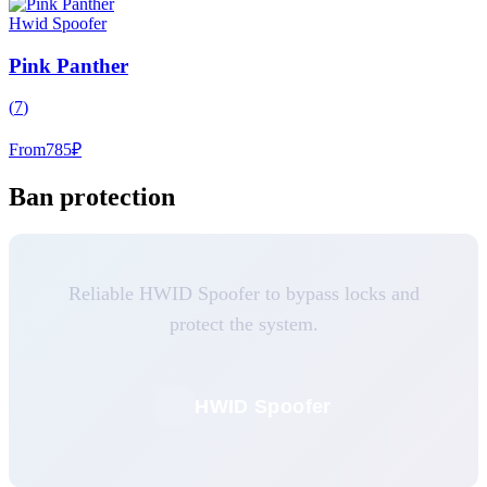
Hwid Spoofer
Pink Panther
(
7
)
From
785
₽
Ban protection
Reliable HWID Spoofer to bypass locks and
protect the system.
HWID Spoofer