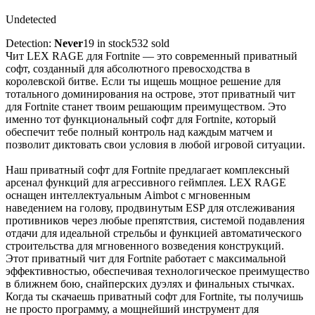
Undetected
Detection:
Never
19 in stock
532 sold
Чит LEX RAGE для Fortnite — это современный приватный
софт, созданный для абсолютного превосходства в
королевской битве. Если ты ищешь мощное решение для
тотального доминирования на острове, этот приватный чит
для Fortnite станет твоим решающим преимуществом. Это
именно тот функциональный софт для Fortnite, который
обеспечит тебе полный контроль над каждым матчем и
позволит диктовать свои условия в любой игровой ситуации.
Наш приватный софт для Fortnite предлагает комплексный
арсенал функций для агрессивного геймплея. LEX RAGE
оснащен интеллектуальным Aimbot с мгновенным
наведением на голову, продвинутым ESP для отслеживания
противников через любые препятствия, системой подавления
отдачи для идеальной стрельбы и функцией автоматического
строительства для мгновенного возведения конструкций.
Этот приватный чит для Fortnite работает с максимальной
эффективностью, обеспечивая технологическое преимущество
в ближнем бою, снайперских дуэлях и финальных стычках.
Когда ты скачаешь приватный софт для Fortnite, ты получишь
не просто программу, а мощнейший инструмент для