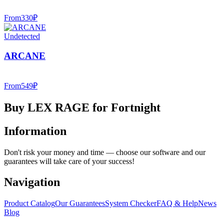
From
330
₽
Undetected
ARCANE
From
549
₽
Buy LEX RAGE for Fortnight
Information
Don't risk your money and time — choose our software and our
guarantees will take care of your success!
Navigation
Product Catalog
Our Guarantees
System Checker
FAQ & Help
News
Blog