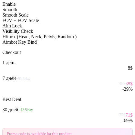
Enable
Smooth
Smooth Scale
FOV + FOV Scale
Aim Lock
Visibility Check
Hitbox (Head, Neck, Pelvis, Random )
Aimbot Key Bind
Checkout
1 день
8
$
7 дней
~$5.7/day
38
$
40
$
-
29
%
Best Deal
30 дней
~$2.5/day
71
$
75
$
-
69
%
Promo code is available for this product