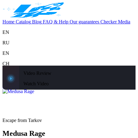
Home
Catalog
Blog
FAQ & Help
Our guarantees
Checker
Media
EN
RU
EN
CH
Video Review
Support
Home
Catalog
Blog
FAQ & Help
Our guarantees
Checker
Media
Watch Video
Home
Catalog
Escape from Tarkov
Medusa Rage
Escape from Tarkov
Medusa Rage