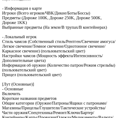
- Информация о карте
Игроки (Всего игроков/ЧВК/Дикие/Боты/Боссы)
Предметы (Дороже 100K, Дороже 250K, Дороже 500K,
Дороже 1KK)
Выбранные предметы (На земле/В трупах/В контейнерах)
- Локальный игрок
Стиль чамсов (Собственный стиль/Рентген/Свечение амогуса/
Легкое свечение/Темное свечение/Однотонное свечение/
Каркасное свечение) (пользовательский цвет)
Настройки чамсов (Мощность эффекта/Интенсивность/
Дополнительные цвета)
Информация об оружии (Количество патрон/Режим стрельбы)
(пользовательский цвет)
Прицел (пользовательский цвет)
[Лут (Основные)]
- Основные
Включить
Короткие названия предметов
Общие категории (Оружие/Патроны/Ящики с патронами/
Магазины/Прицелы/Глушители/Тактические устройства/
Части оружия/Спецтехника/Ремонт/Ключи/Бартер/
Контейнеры/Карты/Провизия/Одежда/Медикаменты/Валюта/