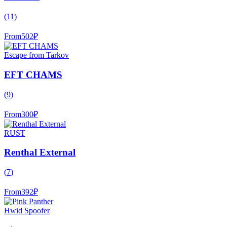
(
11
)
From
502
₽
Escape from Tarkov
EFT CHAMS
(
9
)
From
300
₽
RUST
Renthal External
(
7
)
From
392
₽
Hwid Spoofer