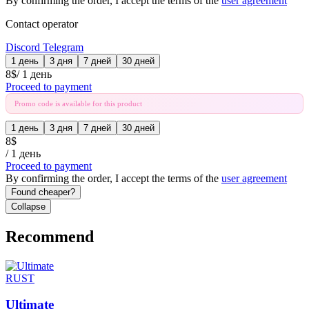
By confirming the order, I accept the terms of the
user agreement
Contact operator
Discord
Telegram
1 день
3 дня
7 дней
30 дней
8
$
/
1 день
Proceed to payment
Promo code is available for this product
1 день
3 дня
7 дней
30 дней
8
$
/
1 день
Proceed to payment
By confirming the order, I accept the terms of the
user agreement
Found cheaper?
Collapse
Recommend
RUST
Ultimate