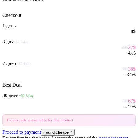
Checkout
1 день
8
$
3 дня
~$7.7/day
22
$
23
$
-
8
%
7 дней
~$5.4/day
36
$
38
$
-
34
%
Best Deal
30 дней
~$2.3/day
67
$
70
$
-
72
%
Promo code is available for this product
Proceed to payment
Found cheaper?