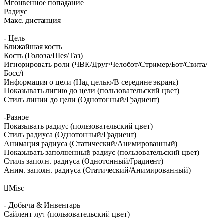
Мгонвенное попадание
Радиус
Макс. дистанция
- Цель
Ближайшая кость
Кость (Голова/Шея/Таз)
Игнорировать роли (ЧВК/Друг/Челобот/Стример/Бот/Свита/
Босс/)
Информация о цели (Над целью/В середине экрана)
Показывать лигию до цели (пользовательский цвет)
Стиль линии до цели (Однотонный/Градиент)
-Разное
Показывать радиус (пользовательский цвет)
Стиль радиуса (Однотонный/Градиент)
Анимация радиуса (Статический/Анимированный)
Показывать заполненный радиус (пользовательский цвет)
Стиль заполн. радиуса (Однотонный/Градиент)
Аним. заполн. радиуса (Статический/Анимированный)

Misc
- Добыча & Инвентарь
Сайлент лут (пользовательский цвет)