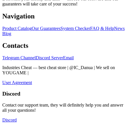
guarantees will take care of your success!
Navigation
Product Catalog
Our Guarantees
System Checker
FAQ & Help
News
Blog
Contacts
Telegram Channel
Discord Server
Email
Industries Cheat — best cheat store | @IC_Danua | We sell on
YOUGAME
|
Мы продаем на YOUGAME
User Agreement
Discord
Contact our support team, they will definitely help you and answer
all your questions!
Discord