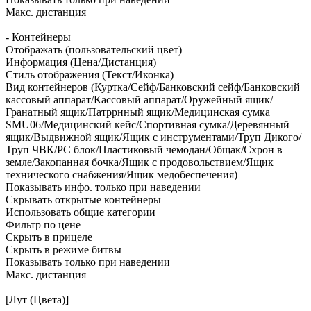
Макс. дистанция
- Контейнеры
Отображать (пользовательский цвет)
Информация (Цена/Дистанция)
Стиль отображения (Текст/Иконка)
Вид контейнеров (Куртка/Сейф/Банковский сейф/Банковский
кассовый аппарат/Кассовый аппарат/Оружейный ящик/
Гранатный ящик/Патррнный ящик/Медицинская сумка
SMU06/Медицинский кейс/Спортивная сумка/Деревянный
ящик/Выдвижной ящик/Ящик с инструментами/Труп Дикого/
Труп ЧВК/PC блок/Пластиковый чемодан/Общак/Схрон в
земле/Закопанная бочка/Ящик с продовольствием/Ящик
технического снабжения/Ящик медобеспечения)
Показывать инфо. только при наведении
Скрывать открытые контейнеры
Использовать общие категории
Фильтр по цене
Скрыть в прицеле
Скрыть в режиме битвы
Показывать только при наведении
Макс. дистанция
[Лут (Цвета)]