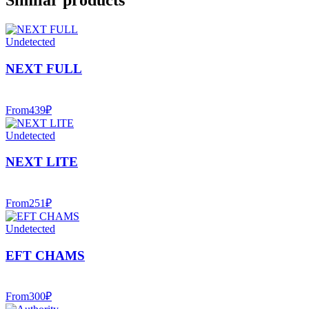
Similar products
Undetected
NEXT FULL
From
439
₽
Undetected
NEXT LITE
From
251
₽
Undetected
EFT CHAMS
From
300
₽