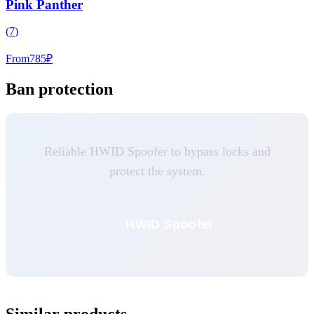
Pink Panther
(
7
)
From
785
₽
Ban protection
Reliable HWID Spoofer to bypass locks and
protect the system.
HWID Spoofer