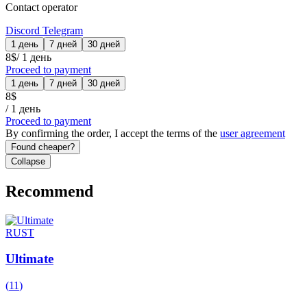
Contact operator
Discord
Telegram
1 день
7 дней
30 дней
8
$
/
1 день
Proceed to payment
1 день
7 дней
30 дней
8
$
/
1 день
Proceed to payment
By confirming the order, I accept the terms of the
user agreement
Found cheaper?
Collapse
Recommend
RUST
Ultimate
(
11
)