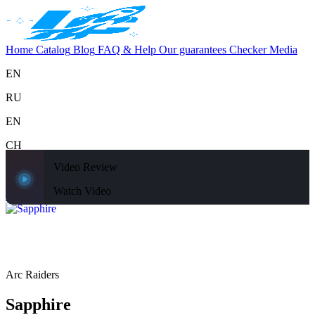
Home
Catalog
Blog
FAQ & Help
Our guarantees
Checker
Media
EN
RU
EN
CH
Video Review
Support
Home
Catalog
Blog
FAQ & Help
Our guarantees
Checker
Media
Watch Video
Home
Catalog
Arc Raiders
Sapphire
Arc Raiders
Sapphire