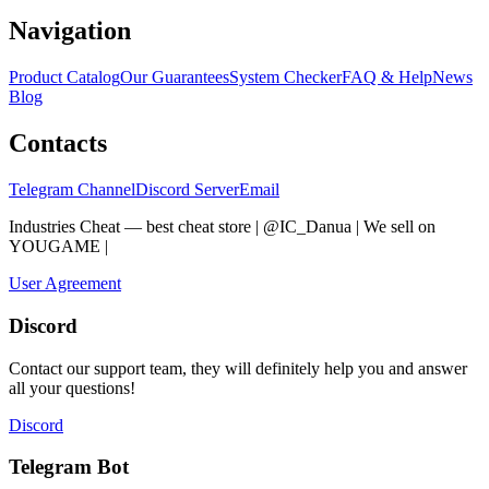
Navigation
Product Catalog
Our Guarantees
System Checker
FAQ & Help
News
Blog
Contacts
Telegram Channel
Discord Server
Email
Industries Cheat — best cheat store | @IC_Danua | We sell on
YOUGAME
|
Мы продаем на YOUGAME
User Agreement
Discord
Contact our support team, they will definitely help you and answer
all your questions!
Discord
Telegram Bot