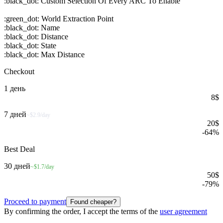
:black_dot: Custom Selection Of Every ARC To Enable
:green_dot: World Extraction Point
:black_dot: Name
:black_dot: Distance
:black_dot: State
:black_dot: Max Distance
Checkout
1 день
8
$
7 дней
~$2.9/day
20
$
-
64
%
Best Deal
30 дней
~$1.7/day
50
$
-
79
%
Proceed to payment
Found cheaper?
By confirming the order, I accept the terms of the
user agreement