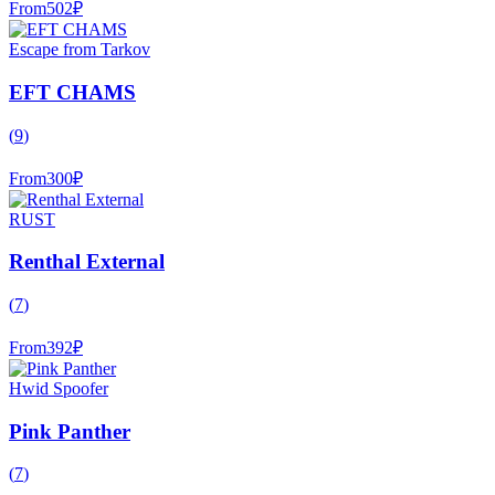
From
502
₽
Escape from Tarkov
EFT CHAMS
(
9
)
From
300
₽
RUST
Renthal External
(
7
)
From
392
₽
Hwid Spoofer
Pink Panther
(
7
)