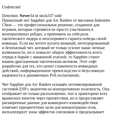
Undetected
Detection:
Never
34 in stock
337 sold
Приватный чит Sapphire для Arc Raiders от магазина Industries
Cheat — это профессиональное решение, созданное для
игроков, которые стремятся не просто участвовать в
кооперативных рейдах, а принимать на себя роль
тактического лидера и неоспоримого гаранта победы своей
команды. Если вы хотите купить мощный, интегрированный
и безопасный чит, который не только усилит ваши личные
возможности, но и повысит общую эффективность всего
отряда в борьбе с машинной угрозой, то Sapphire станет
вашим драгоценным тактическим активом. Этот софт
разработан для тех, кто ценит слаженность командных
действий, информационное превосходство и безусловную
надёжность в динамичных PvE-испытаниях.
Чит Sapphire для Arc Raiders оснащён оптимизированной
системой ESP с акцентом на кооперативную полезность. Она
отображает не только расположение, тип и траекторию всех
вражеских юнитов через препятствия, но и предоставляет
расширенные данные для командного взаимодействия:
помечает приоритетные цели для концентрации огня,
визуализирует зоны эффектов союзников и предсказывает