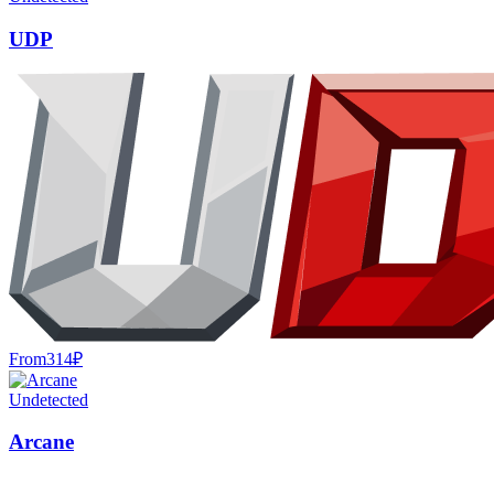
UDP
From
314
₽
Undetected
Arcane