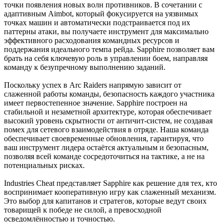
точки появления новых волн противников. В сочетании с
адаптивным Aimbot, который фокусируется на уязвимых
точках машин и автоматически подстраивается под их
паттерны атаки, вы получаете инструмент для максимально
эффективного расходования командных ресурсов и
поддержания идеального темпа рейда. Sapphire позволяет вам
брать на себя ключевую роль в управлении боем, направляя
команду к безупречному выполнению заданий.
Поскольку успех в Arc Raiders напрямую зависит от
слаженной работы команды, безопасность каждого участника
имеет первостепенное значение. Sapphire построен на
стабильной и незаметной архитектуре, которая обеспечивает
высокий уровень скрытности от античит-систем, не создавая
помех для сетевого взаимодействия в отряде. Наша команда
обеспечивает своевременные обновления, гарантируя, что
ваш инструмент лидера остаётся актуальным и безопасным,
позволяя всей команде сосредоточиться на тактике, а не на
потенциальных рисках.
Industries Cheat представляет Sapphire как решение для тех, кто
воспринимает кооперативную игру как слаженный механизм.
Это выбор для капитанов и стратегов, которые ведут своих
товарищей к победе не силой, а превосходной
осведомлённостью и точностью.