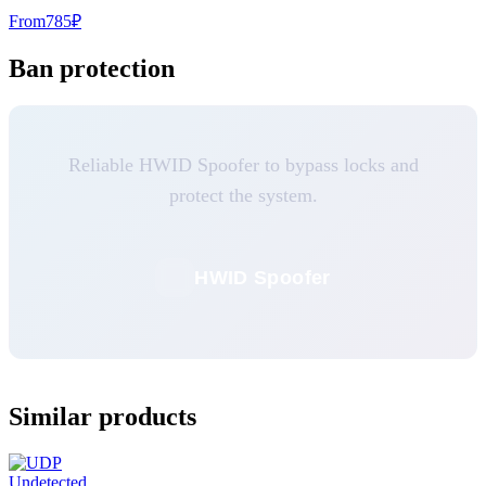
From
785
₽
Ban protection
Reliable HWID Spoofer to bypass locks and
protect the system.
HWID Spoofer
Similar products
Undetected