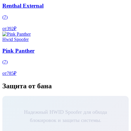
Renthal External
(
7
)
от
392
₽
Hwid Spoofer
Pink Panther
(
7
)
от
785
₽
Защита от бана
Надежный HWID Spoofer для обхода
блокировок и защиты системы.