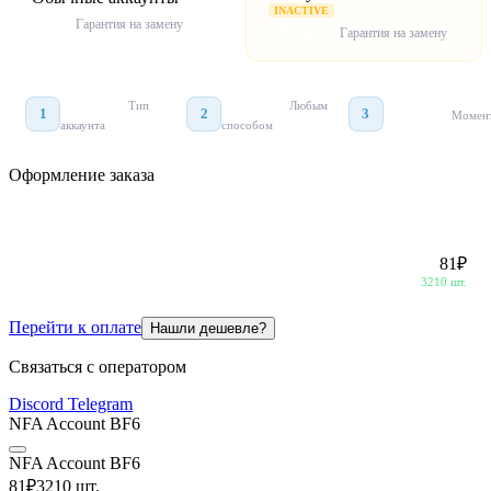
INACTIVE
часа
Гарантия на замену
24 часа
Гарантия на замену
Как это работает
Выберите
Оплатите
Тип
Любым
1
2
3
Получите
Момент
аккаунта
способом
Оформление
заказа
NFA Account BF6
81
₽
3210 шт.
Перейти к оплате
Нашли дешевле?
Связаться с оператором
Discord
Telegram
NFA Account BF6
NFA Account BF6
81
₽
3210 шт.