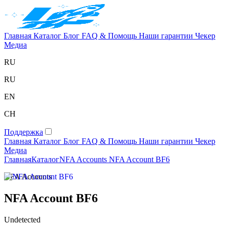
Главная
Каталог
Блог
FAQ & Помощь
Наши гарантии
Чекер
Медиа
RU
RU
EN
CH
Поддержка
Главная
Каталог
Блог
FAQ & Помощь
Наши гарантии
Чекер
Медиа
Главная
Каталог
NFA Accounts
NFA Account BF6
NFA Accounts
NFA Account BF6
Undetected