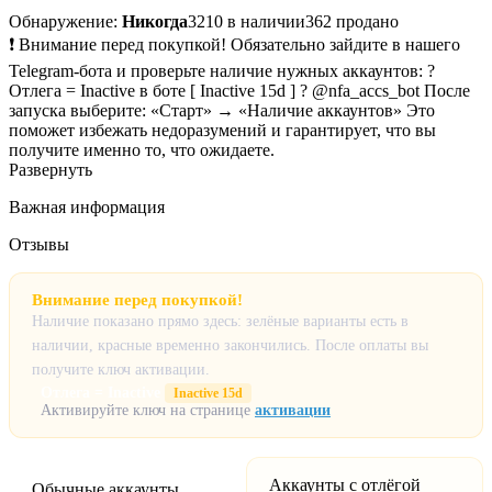
Обнаружение:
Никогда
3210 в наличии
362 продано
❗️ Внимание перед покупкой! Обязательно зайдите в нашего
Telegram-бота и проверьте наличие нужных аккаунтов: ?
Отлега = Inactive в боте [ Inactive 15d ] ? @nfa_accs_bot После
запуска выберите: «Старт» → «Наличие аккаунтов» Это
поможет избежать недоразумений и гарантирует, что вы
получите именно то, что ожидаете.
Развернуть
Важная информация
Отзывы
Внимание перед покупкой!
Наличие показано прямо здесь: зелёные варианты есть в
наличии, красные временно закончились. После оплаты вы
получите ключ активации.
Отлега = Inactive
Inactive 15d
Активируйте ключ на странице
активации
Гарантии и условия
3
Аккаунты с отлёгой
Обычные аккаунты