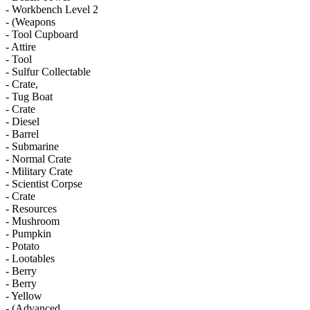
- Workbench Level 2
- (Weapons
- Tool Cupboard
- Attire
- Tool
- Sulfur Collectable
- Crate,
- Tug Boat
- Crate
- Diesel
- Barrel
- Submarine
- Normal Crate
- Military Crate
- Scientist Corpse
- Crate
- Resources
- Mushroom
- Pumpkin
- Potato
- Lootables
- Berry
- Berry
- Yellow
- (Advanced