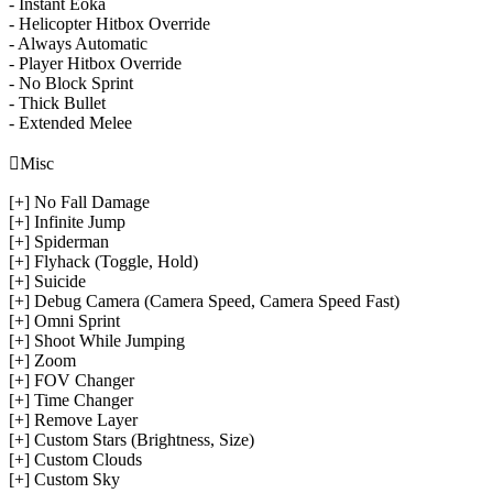
- Instant Eoka
- Helicopter Hitbox Override
- Always Automatic
- Player Hitbox Override
- No Block Sprint
- Thick Bullet
- Extended Melee

Misc
[+] No Fall Damage
[+] Infinite Jump
[+] Spiderman
[+] Flyhack (Toggle, Hold)
[+] Suicide
[+] Debug Camera (Camera Speed, Camera Speed Fast)
[+] Omni Sprint
[+] Shoot While Jumping
[+] Zoom
[+] FOV Changer
[+] Time Changer
[+] Remove Layer
[+] Custom Stars (Brightness, Size)
[+] Custom Clouds
[+] Custom Sky