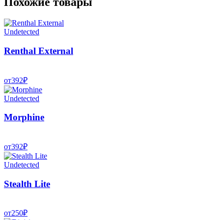
Похожие товары
Undetected
Renthal External
от
392
₽
Undetected
Morphine
от
392
₽
Undetected
Stealth Lite
от
250
₽