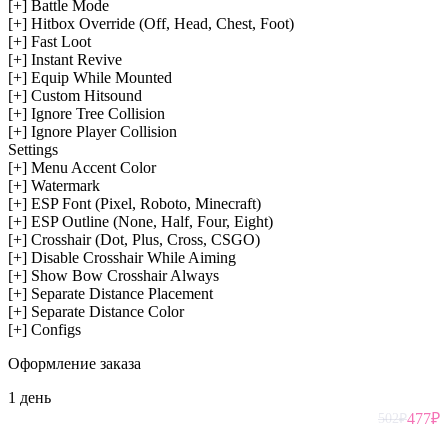
[+] Battle Mode
[+] Hitbox Override (Off, Head, Chest, Foot)
[+] Fast Loot
[+] Instant Revive
[+] Equip While Mounted
[+] Custom Hitsound
[+] Ignore Tree Collision
[+] Ignore Player Collision
Settings
[+] Menu Accent Color
[+] Watermark
[+] ESP Font (Pixel, Roboto, Minecraft)
[+] ESP Outline (None, Half, Four, Eight)
[+] Crosshair (Dot, Plus, Cross, CSGO)
[+] Disable Crosshair While Aiming
[+] Show Bow Crosshair Always
[+] Separate Distance Placement
[+] Separate Distance Color
[+] Configs
Оформление
заказа
1 день
477
₽
502
₽