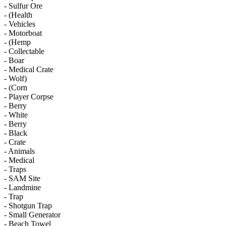
- Sulfur Ore
- (Health
- Vehicles
- Motorboat
- (Hemp
- Collectable
- Boar
- Medical Crate
- Wolf)
- (Corn
- Player Corpse
- Berry
- White
- Berry
- Black
- Crate
- Animals
- Medical
- Traps
- SAM Site
- Landmine
- Trap
- Shotgun Trap
- Small Generator
- Beach Towel