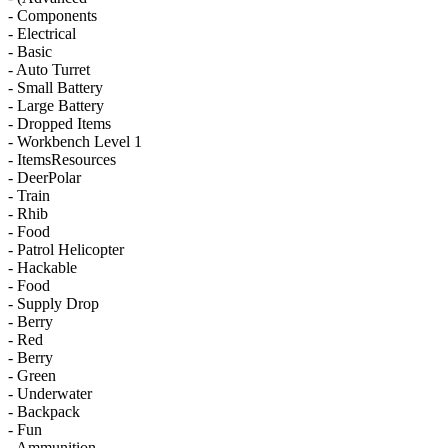
- Components
- Electrical
- Basic
- Auto Turret
- Small Battery
- Large Battery
- Dropped Items
- Workbench Level 1
- ItemsResources
- DeerPolar
- Train
- Rhib
- Food
- Patrol Helicopter
- Hackable
- Food
- Supply Drop
- Berry
- Red
- Berry
- Green
- Underwater
- Backpack
- Fun
- Ammunition