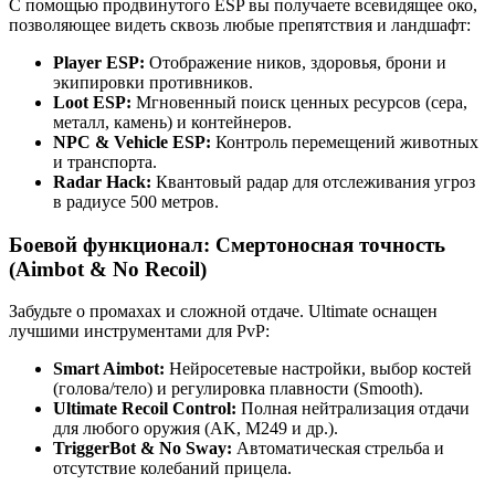
С помощью продвинутого ESP вы получаете всевидящее око,
позволяющее видеть сквозь любые препятствия и ландшафт:
Player ESP:
Отображение ников, здоровья, брони и
экипировки противников.
Loot ESP:
Мгновенный поиск ценных ресурсов (сера,
металл, камень) и контейнеров.
NPC & Vehicle ESP:
Контроль перемещений животных
и транспорта.
Radar Hack:
Квантовый радар для отслеживания угроз
в радиусе 500 метров.
Боевой функционал: Смертоносная точность
(Aimbot & No Recoil)
Забудьте о промахах и сложной отдаче. Ultimate оснащен
лучшими инструментами для PvP:
Smart Aimbot:
Нейросетевые настройки, выбор костей
(голова/тело) и регулировка плавности (Smooth).
Ultimate Recoil Control:
Полная нейтрализация отдачи
для любого оружия (AK, M249 и др.).
TriggerBot & No Sway:
Автоматическая стрельба и
отсутствие колебаний прицела.