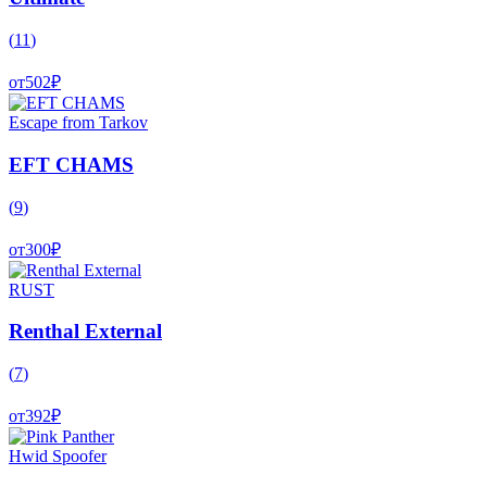
(
11
)
от
502
₽
Escape from Tarkov
EFT CHAMS
(
9
)
от
300
₽
RUST
Renthal External
(
7
)
от
392
₽
Hwid Spoofer