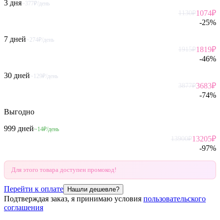
3 дня
~377₽/день
1074
₽
1130
₽
-
25
%
7 дней
~274₽/день
1819
₽
1915
₽
-
46
%
30 дней
~129₽/день
3683
₽
3877
₽
-
74
%
Выгодно
999 дней
~14₽/день
13205
₽
13900
₽
-
97
%
Для этого товара доступен промокод!
Перейти к оплате
Нашли дешевле?
Подтверждая заказ, я принимаю условия
пользовательского
соглашения