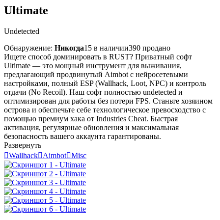
Ultimate
Undetected
Обнаружение:
Никогда
15 в наличии
390 продано
Ищете способ доминировать в RUST? Приватный софт
Ultimate — это мощный инструмент для выживания,
предлагающий продвинутый Aimbot с нейросетевыми
настройками, полный ESP (Wallhack, Loot, NPC) и контроль
отдачи (No Recoil). Наш софт полностью undetected и
оптимизирован для работы без потери FPS. Станьте хозяином
острова и обеспечьте себе технологическое превосходство с
помощью премиум хака от Industries Cheat. Быстрая
активация, регулярные обновления и максимальная
безопасность вашего аккаунта гарантированы.
Развернуть

Wallhack

Aimbot

Misc