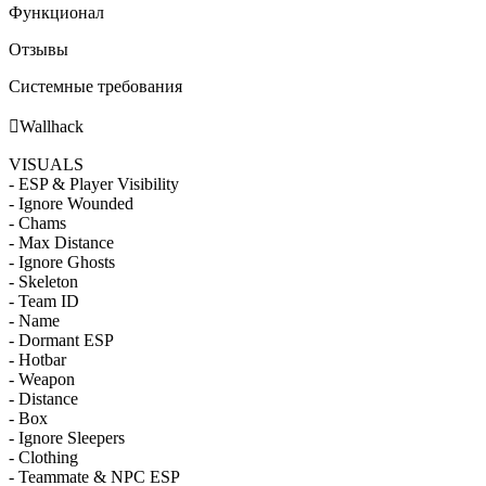
Функционал
Отзывы
Системные требования

Wallhack
VISUALS
- ESP & Player Visibility
- Ignore Wounded
- Chams
- Max Distance
- Ignore Ghosts
- Skeleton
- Team ID
- Name
- Dormant ESP
- Hotbar
- Weapon
- Distance
- Box
- Ignore Sleepers
- Clothing
- Teammate & NPC ESP