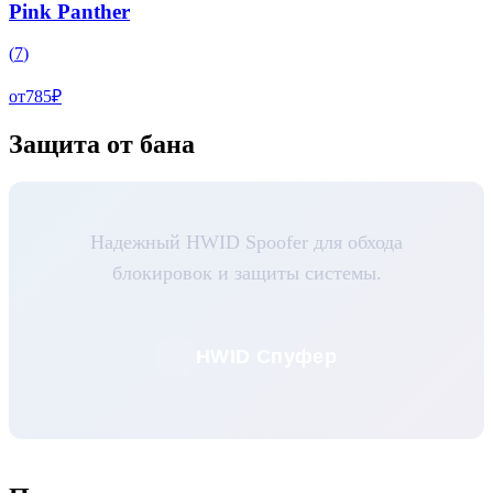
Pink Panther
(
7
)
от
785
₽
Защита от бана
Надежный HWID Spoofer для обхода
блокировок и защиты системы.
HWID Спуфер