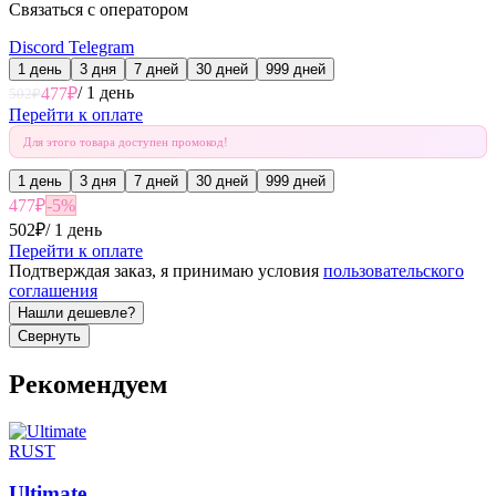
Связаться с оператором
Discord
Telegram
1 день
3 дня
7 дней
30 дней
999 дней
/
1 день
477
₽
502
₽
Перейти к оплате
Для этого товара доступен промокод!
1 день
3 дня
7 дней
30 дней
999 дней
477
₽
-
5
%
502
₽
/
1 день
Перейти к оплате
Подтверждая заказ, я принимаю условия
пользовательского
соглашения
Нашли дешевле?
Свернуть
Рекомендуем
RUST
Ultimate