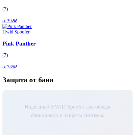
(
7
)
от
392
₽
Hwid Spoofer
Pink Panther
(
7
)
от
785
₽
Защита от бана
Надежный HWID Spoofer для обхода
блокировок и защиты системы.