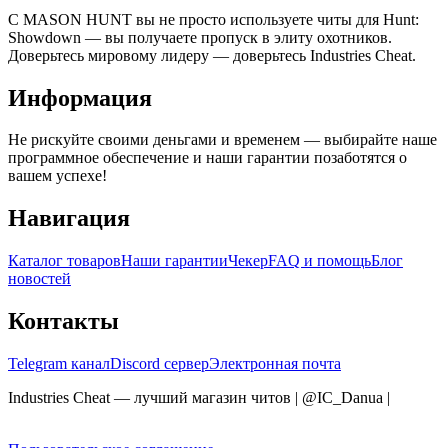
С
MASON HUNT вы не просто используете читы для Hunt:
Showdown — вы получаете пропуск в элиту охотников.
Доверьтесь мировому лидеру — доверьтесь Industries Cheat.
Информация
Не рискуйте своими деньгами и временем — выбирайте наше
программное обеспечение и наши гарантии позаботятся о
вашем успехе!
Навигация
Каталог товаров
Наши гарантии
Чекер
FAQ и помощь
Блог
новостей
Контакты
Telegram канал
Discord сервер
Электронная почта
Industries Cheat — лучший магазин читов | @IC_Danua
|
Мы
продаем на YOUGAME