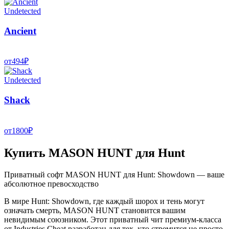
Undetected
Ancient
от
494
₽
Undetected
Shack
от
1800
₽
Купить MASON HUNT для Hunt
Приватный софт MASON HUNT для Hunt: Showdown — ваше
абсолютное превосходство
В мире Hunt: Showdown, где каждый шорох и тень могут
означать смерть,
MASON HUNT
становится вашим
невидимым союзником. Этот приватный чит премиум-класса
от Industries Cheat разработан для тех, кто стремится не просто