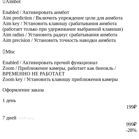

Aimbot
Enabled / Активировать аимбот
Aim prediction / Включить упреждение цели для аимбота
Aim key / Установить клавишу срабатывания аимбота
(работает только при удерживание выбранной клавиши)
Aim radius / Установить радиус срабатывания аимбота
Aim precision / Установить точность наводки аимбота

Misc
Enabled / Активировать прочий функционал
Zoom / Приближение камеры, работает как бинокль /
ВРЕМЕННО НЕ РАБОТАЕТ
Zoom key / Установить клавишу приближения камеры
Оформление
заказа
1 день
199
₽
7 дней
~143₽/день
999
₽
-
28
%