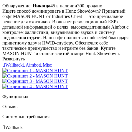
Обнаружение:
Никогда
45 в наличии
300 продано
Ищете способ доминировать в Hunt: Showdown? Приватный
софт MASON HUNT от Industries Cheat — это премиальное
решение для охотников. Включает революционный ESP с
детальной информацией о целях, высокоадаптивный Aimbot с
контролем баллистики, визуализацию звуков и систему
подавления отдачи. Наш софт полностью undetected благодаря
приватному ядру и HWID-спуферу. Обеспечьте себе
тактическое преимущество и играйте без банов. Купите
MASON HUNT и станьте элитой в мире Hunt: Showdown.
Развернуть

Wallhack

Aimbot

Misc
Функционал
Отзывы
Системные требования

Wallhack