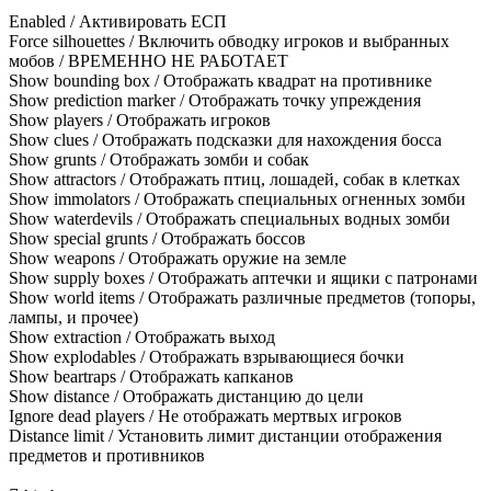
Enabled / Активировать ЕСП
Force silhouettes / Включить обводку игроков и выбранных
мобов / ВРЕМЕННО НЕ РАБОТАЕТ
Show bounding box / Отображать квадрат на противнике
Show prediction marker / Отображать точку упреждения
Show players / Отображать игроков
Show clues / Отображать подсказки для нахождения босса
Show grunts / Отображать зомби и собак
Show attractors / Отображать птиц, лошадей, собак в клетках
Show immolators / Отображать специальных огненных зомби
Show waterdevils / Отображать специальных водных зомби
Show special grunts / Отображать боссов
Show weapons / Отображать оружие на земле
Show supply boxes / Отображать аптечки и ящики с патронами
Show world items / Отображать различные предметов (топоры,
лампы, и прочее)
Show extraction / Отображать выход
Show explodables / Отображать взрывающиеся бочки
Show beartraps / Отображать капканов
Show distance / Отображать дистанцию до цели
Ignore dead players / Не отображать мертвых игроков
Distance limit / Установить лимит дистанции отображения
предметов и противников