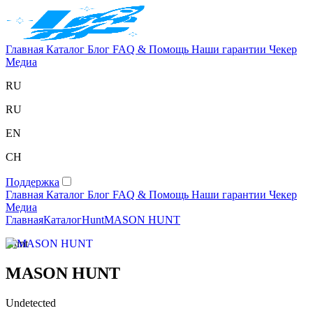
Главная
Каталог
Блог
FAQ & Помощь
Наши гарантии
Чекер
Медиа
RU
RU
EN
CH
Поддержка
Главная
Каталог
Блог
FAQ & Помощь
Наши гарантии
Чекер
Медиа
Главная
Каталог
Hunt
MASON HUNT
Hunt
MASON HUNT
Undetected