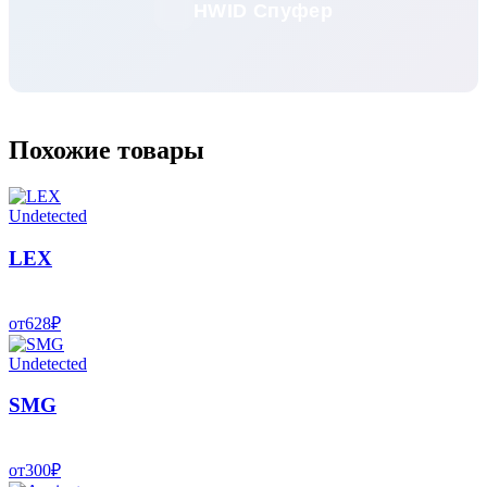
HWID Спуфер
Похожие товары
Undetected
LEX
от
628
₽
Undetected
SMG
от
300
₽