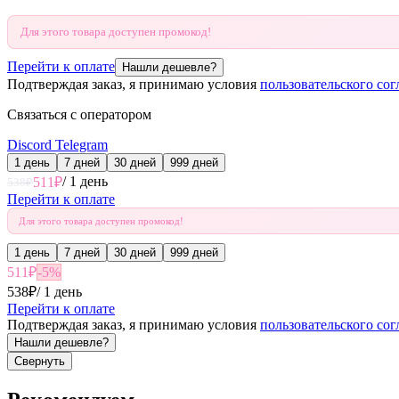
Для этого товара доступен промокод!
Перейти к оплате
Нашли дешевле?
Подтверждая заказ, я принимаю условия
пользовательского со
Связаться с оператором
Discord
Telegram
1 день
7 дней
30 дней
999 дней
/
1 день
511
₽
538
₽
Перейти к оплате
Для этого товара доступен промокод!
1 день
7 дней
30 дней
999 дней
511
₽
-
5
%
538
₽
/
1 день
Перейти к оплате
Подтверждая заказ, я принимаю условия
пользовательского со
Нашли дешевле?
Свернуть