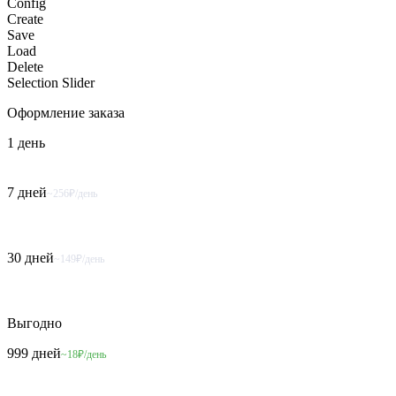
Config
Create
Save
Load
Delete
Selection Slider
Оформление
заказа
1 день
7 дней
~256₽/день
30 дней
~149₽/день
Выгодно
999 дней
~18₽/день