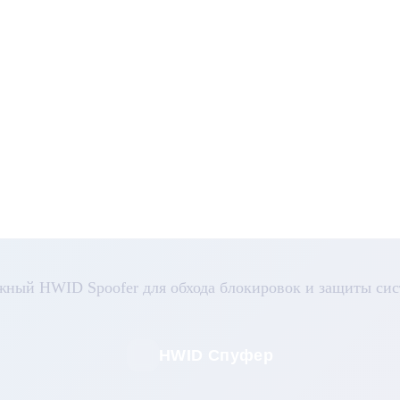
жный HWID Spoofer для обхода блокировок и защиты сис
HWID Спуфер