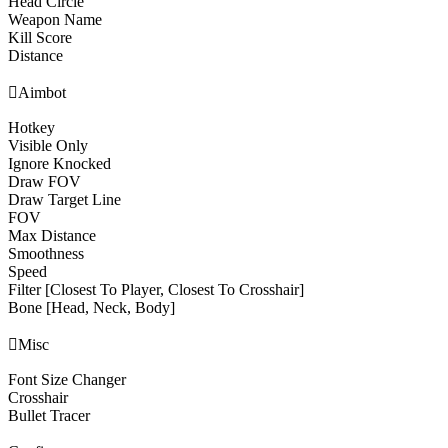
Head Circle
Weapon Name
Kill Score
Distance

Aimbot
Hotkey
Visible Only
Ignore Knocked
Draw FOV
Draw Target Line
FOV
Max Distance
Smoothness
Speed
Filter [Closest To Player, Closest To Crosshair]
Bone [Head, Neck, Body]

Misc
Font Size Changer
Crosshair
Bullet Tracer