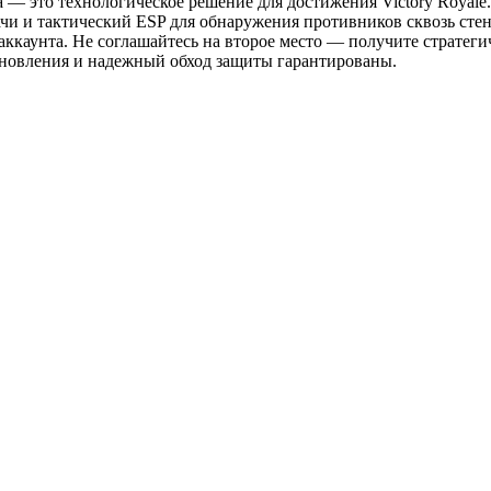
a — это технологическое решение для достижения Victory Royale
чи и тактический ESP для обнаружения противников сквозь стены
ккаунта. Не соглашайтесь на второе место — получите стратеги
 обновления и надежный обход защиты гарантированы.