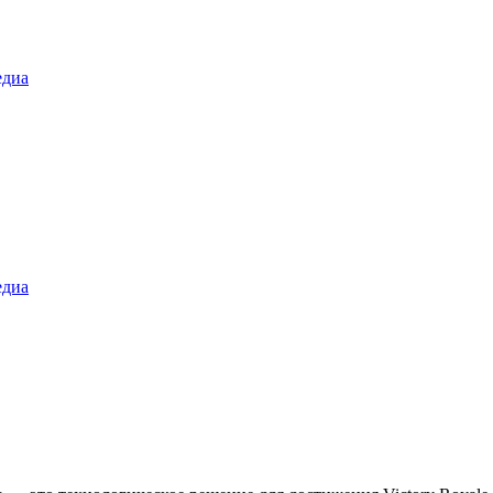
диа
диа