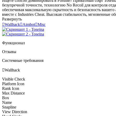
Ищете способ доминировать в Fortnite? Приватный софт Tosein
безупречной точности, технологию No Recoil для контроля отда
обеспечивая максимальную скрытность и безопасность вашего а
вместе с Industries Cheat. Высокая стабильность, мгновенные
Развернуть

Wallhack

Aimbot

Misc
Функционал
Отзывы
Системные требования

Wallhack
Visible Check
Platform Icon
Rank Icon
Max Distance
Box
Name
Snapline
View Direction