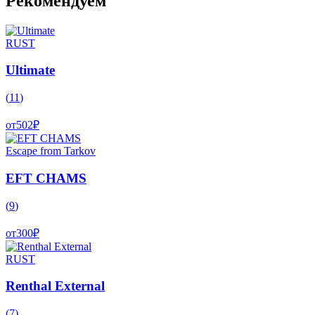
Рекомендуем
RUST
Ultimate
(
11
)
от
502
₽
Escape from Tarkov
EFT CHAMS
(
9
)
от
300
₽
RUST
Renthal External
(
7
)