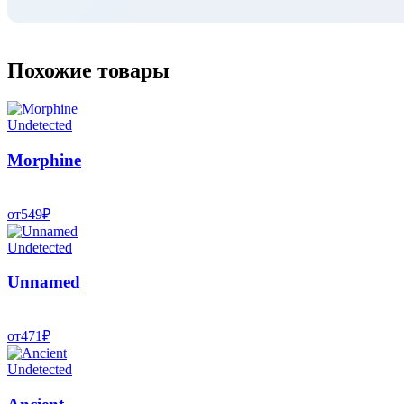
Похожие товары
Undetected
Morphine
от
549
₽
Undetected
Unnamed
от
471
₽
Undetected