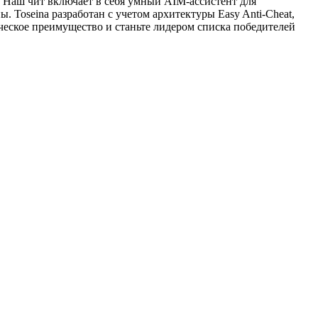
. Наш чит включает в себя умный AIM-ассистент для
. Toseina разработан с учетом архитектуры Easy Anti-Cheat,
ческое преимущество и станьте лидером списка победителей