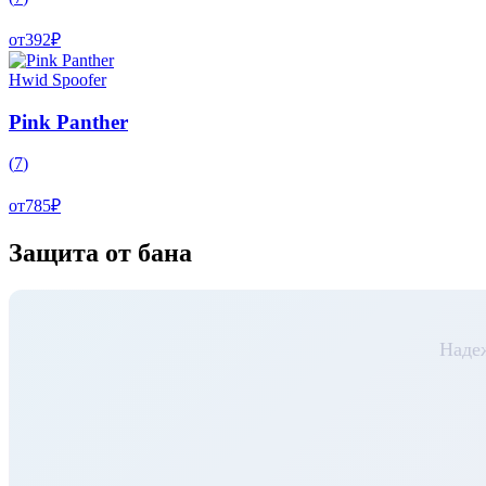
от
392
₽
Hwid Spoofer
Pink Panther
(
7
)
от
785
₽
Защита от бана
Наде