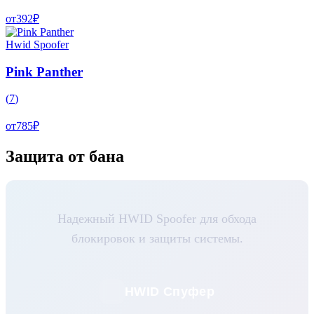
от
392
₽
Hwid Spoofer
Pink Panther
(
7
)
от
785
₽
Защита от бана
Надежный HWID Spoofer для обхода
блокировок и защиты системы.
HWID Спуфер