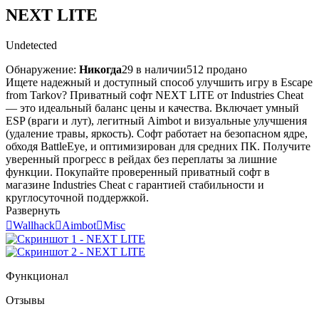
NEXT LITE
Undetected
Обнаружение:
Никогда
29 в наличии
512 продано
Ищете надежный и доступный способ улучшить игру в Escape
from Tarkov? Приватный софт NEXT LITE от Industries Cheat
— это идеальный баланс цены и качества. Включает умный
ESP (враги и лут), легитный Aimbot и визуальные улучшения
(удаление травы, яркость). Софт работает на безопасном ядре,
обходя BattleEye, и оптимизирован для средних ПК. Получите
уверенный прогресс в рейдах без переплаты за лишние
функции. Покупайте проверенный приватный софт в
магазине Industries Cheat с гарантией стабильности и
круглосуточной поддержкой.
Развернуть

Wallhack

Aimbot

Misc
Функционал
Отзывы