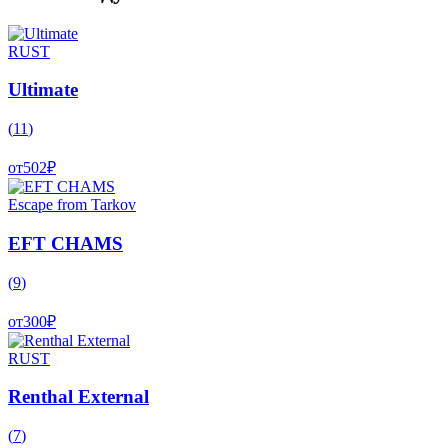
RUST
Ultimate
(
11
)
от
502
₽
Escape from Tarkov
EFT CHAMS
(
9
)
от
300
₽
RUST
Renthal External
(
7
)