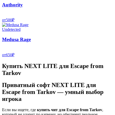
Authority
от
500
₽
Undetected
Medusa Rage
от
650
₽
Купить NEXT LITE для Escape from
Tarkov
Приватный софт NEXT LITE для
Escape from Tarkov — умный выбор
игрока
Если вы ищете, где
купить чит для Escape from Tarkov
,
который не ударит по карману, но обеспечит реальное