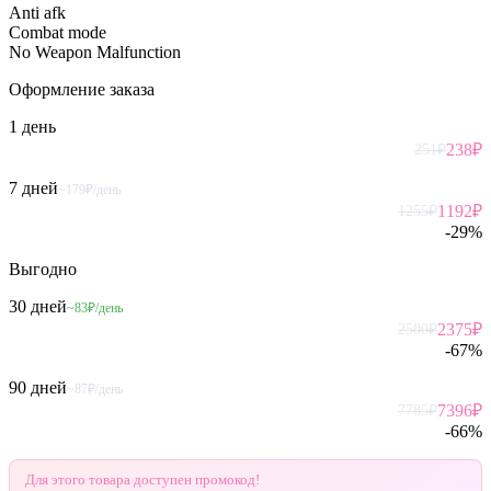
Anti afk
Combat mode
No Weapon Malfunction
Оформление
заказа
1 день
238
₽
251
₽
7 дней
~179₽/день
1192
₽
1255
₽
-
29
%
Выгодно
30 дней
~83₽/день
2375
₽
2500
₽
-
67
%
90 дней
~87₽/день
7396
₽
7785
₽
-
66
%
Для этого товара доступен промокод!