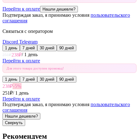
Перейти к оплате
Нашли дешевле?
Подтверждая заказ, я принимаю условия
пользовательского
соглашения
Связаться с оператором
Discord
Telegram
1 день
7 дней
30 дней
90 дней
/
1 день
238
₽
251
₽
Перейти к оплате
Для этого товара доступен промокод!
1 день
7 дней
30 дней
90 дней
238
₽
-
5
%
251
₽
/
1 день
Перейти к оплате
Подтверждая заказ, я принимаю условия
пользовательского
соглашения
Нашли дешевле?
Свернуть
Рекомендуем