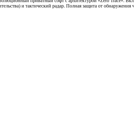
еволюционный приватный софт с архитектурой «Zero Trace». Вк
оительства) и тактический радар. Полная защита от обнаружени