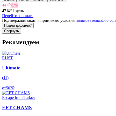
447
₽
-
5
%
471
₽
/
1 день
Перейти к оплате
Подтверждая заказ, я принимаю условия
пользовательского со
Нашли дешевле?
Свернуть
Рекомендуем
RUST
Ultimate
(
11
)
от
502
₽
Escape from Tarkov
EFT CHAMS