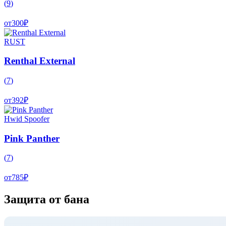
(
9
)
от
300
₽
RUST
Renthal External
(
7
)
от
392
₽
Hwid Spoofer
Pink Panther
(
7
)
от
785
₽
Защита от бана