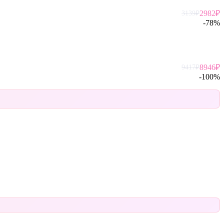
2982
₽
3139
₽
-
78
%
8946
₽
9417
₽
-
100
%