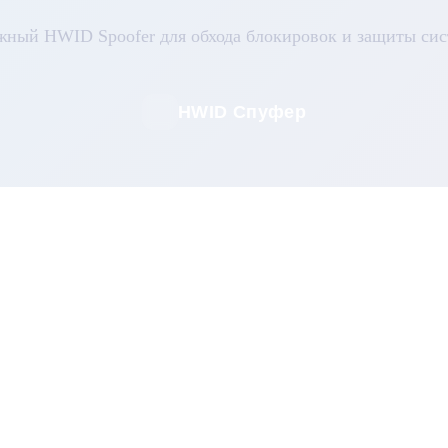
жный HWID Spoofer для обхода блокировок и защиты сис
HWID Спуфер