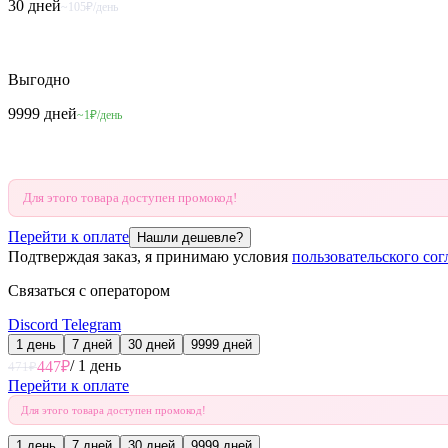
30 дней
~105₽/день
Выгодно
9999 дней
~1₽/день
Для этого товара доступен промокод!
Перейти к оплате
Нашли дешевле?
Подтверждая заказ, я принимаю условия
пользовательского со
Связаться с оператором
Discord
Telegram
1 день
7 дней
30 дней
9999 дней
/
1 день
447
₽
471
₽
Перейти к оплате
Для этого товара доступен промокод!
1 день
7 дней
30 дней
9999 дней