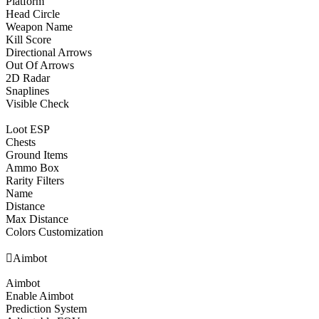
Platform
Head Circle
Weapon Name
Kill Score
Directional Arrows
Out Of Arrows
2D Radar
Snaplines
Visible Check
Loot ESP
Сhests
Ground Items
Ammo Box
Rarity Filters
Name
Distance
Max Distance
Colors Customization

Aimbot
Aimbot
Enable Aimbot
Prediction System