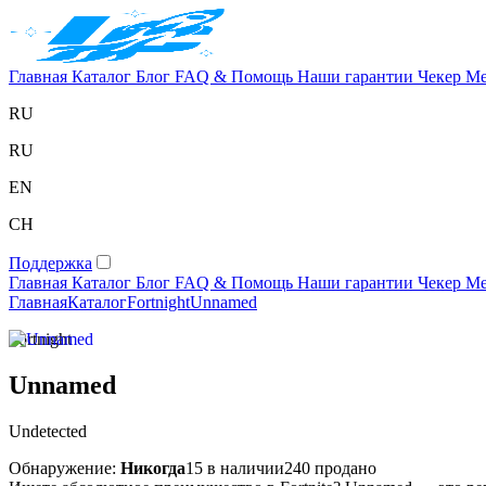
Главная
Каталог
Блог
FAQ & Помощь
Наши гарантии
Чекер
Ме
RU
RU
EN
CH
Поддержка
Главная
Каталог
Блог
FAQ & Помощь
Наши гарантии
Чекер
Ме
Главная
Каталог
Fortnight
Unnamed
Fortnight
Unnamed
Undetected
Обнаружение:
Никогда
15 в наличии
240 продано