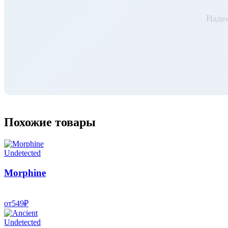
Наде
Похожие товары
Undetected
Morphine
от
549
₽
Undetected