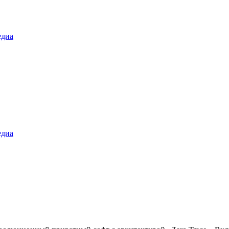
диа
диа