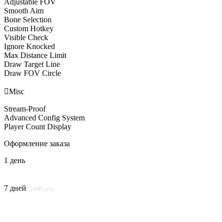
Adjustable FOV
Smooth Aim
Bone Selection
Custom Hotkey
Visible Check
Ignore Knocked
Max Distance Limit
Draw Target Line
Draw FOV Circle

Misc
Stream-Proof
Advanced Config System
Player Count Display
Оформление
заказа
1 день
7 дней
~168₽/день