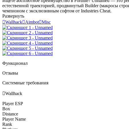
Ищете абсолютное преимущество в Fortnite? Unnamed — это р
естественной траекторией, продвинутый Builder (макросы стр
чемпионом с эксклюзивным софтом от Industries Cheat.
Развернуть

Wallhack

Aimbot

Misc
Функционал
Отзывы
Системные требования

Wallhack
Player ESP
Box
Distance
Player Name
Rank