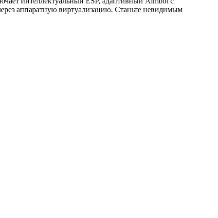
лючает интеллектуальный ESP, адаптивный Aimbot с
я через аппаратную виртуализацию. Станьте невидимым