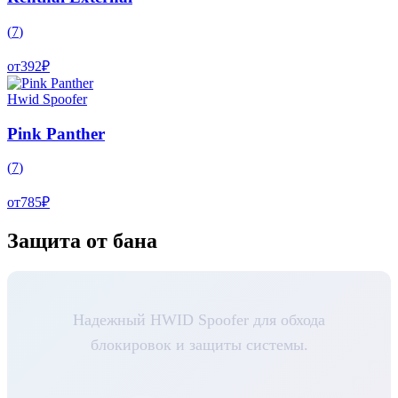
(
7
)
от
392
₽
Hwid Spoofer
Pink Panther
(
7
)
от
785
₽
Защита от бана
Надежный HWID Spoofer для обхода
блокировок и защиты системы.