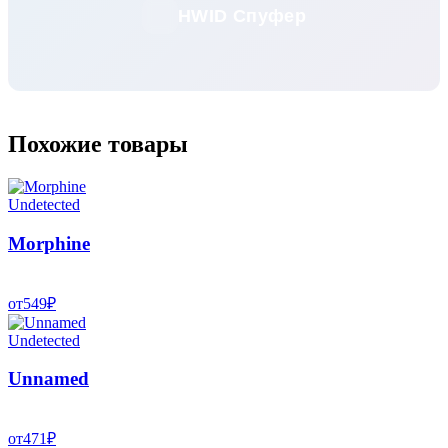
HWID Спуфер
Похожие товары
Undetected
Morphine
от
549
₽
Undetected
Unnamed
от
471
₽