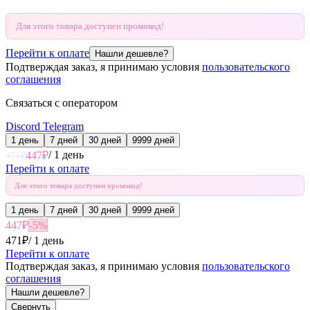
Для этого товара доступен промокод!
Перейти к оплате
Нашли дешевле?
Подтверждая заказ, я принимаю условия
пользовательского
соглашения
Связаться с оператором
Discord
Telegram
1 день
7 дней
30 дней
9999 дней
/
1 день
447
₽
471
₽
Перейти к оплате
Для этого товара доступен промокод!
1 день
7 дней
30 дней
9999 дней
447
₽
-
5
%
471
₽
/
1 день
Перейти к оплате
Подтверждая заказ, я принимаю условия
пользовательского
соглашения
Нашли дешевле?
Свернуть