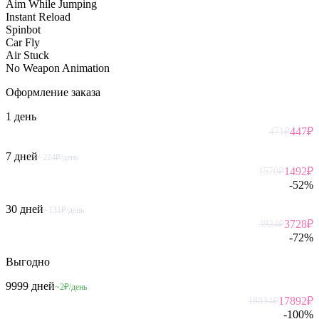
Aim While Jumping
Instant Reload
Spinbot
Car Fly
Air Stuck
No Weapon Animation
Оформление
заказа
1 день
447
₽
471
₽
7 дней
~224₽/день
1492
₽
1570
₽
-
52
%
30 дней
~131₽/день
3728
₽
3924
₽
-
72
%
Выгодно
9999 дней
~2₽/день
17892
₽
18834
₽
-
100
%