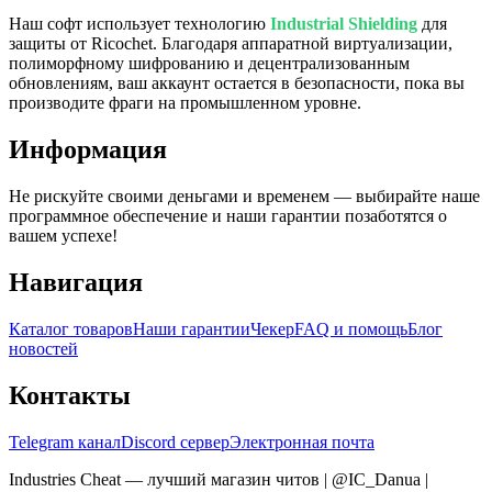
Наш софт использует технологию
Industrial Shielding
для
защиты от Ricochet. Благодаря аппаратной виртуализации,
полиморфному шифрованию и децентрализованным
обновлениям, ваш аккаунт остается в безопасности, пока вы
производите фраги на промышленном уровне.
Информация
Не рискуйте своими деньгами и временем — выбирайте наше
программное обеспечение и наши гарантии позаботятся о
вашем успехе!
Навигация
Каталог товаров
Наши гарантии
Чекер
FAQ и помощь
Блог
новостей
Контакты
Telegram канал
Discord сервер
Электронная почта
Industries Cheat — лучший магазин читов | @IC_Danua
|
Мы