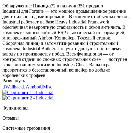
Обнаружение:
Никогда
72 в наличии
351 продано
Industrial для Fortnite — это мощное промышленное решение
для тотального доминирования. В отличие от обычных читов,
Industrial работает на базе Heavy Industrial Framework,
обеспечивая невероятную стабильность и обход античита. В
комплекте: многослойный ESP с тактической информацией,
многорежимный Aimbot (Конвейер, Тяжелый станок,
Сборочная линия) и автоматизированный строительный
комплекс Industrial Builder. Получите доступ к настоящему
заводу по производству побед. Весь функционал — от
контроля отдачи до сложных строительных схем — доступен
в эксклюзивном магазине Industries Cheat. Ваша игра
превратится в безостановочный конвейер по добыче
королевских трофеев.
Развернуть

Wallhack

Aimbot

Misc
Функционал
Отзывы
Системные требования