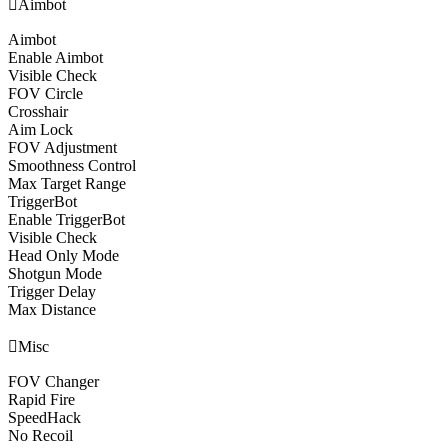

Aimbot
Aimbot
Enable Aimbot
Visible Check
FOV Circle
Crosshair
Aim Lock
FOV Adjustment
Smoothness Control
Max Target Range
TriggerBot
Enable TriggerBot
Visible Check
Head Only Mode
Shotgun Mode
Trigger Delay
Max Distance

Misc
FOV Changer
Rapid Fire
SpeedHack
No Recoil