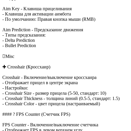
Aim Key - Клавиша прицеливания
- Клавиша для активации аимбота
- По умолчанию: Правая кнопка мыши (RMB)
Aim Prediction - Предсказание движения
- Типы предсказания:
- Delta Prediction
- Bullet Prediction

Misc
✚ Crosshair (Кроссхаир)
Crosshair - Включение/выключение кроссхаира
- Отображает прицел в центре экрана
- Настройки:
- Crosshair Size - размер прицела (5-50, стандарт: 10)
- Crosshair Thickness - толщина линий (0.5-5, стандарт: 1.5)
- Crosshair Color - цвет прицела (настраиваемый)
#### ? FPS Counter (Счетчик FPS)
FPS Counter - Включение/выключение счетчика
- Отображает FPS в левом верхнем углу