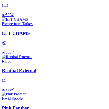
(
11
)
от
502
₽
Escape from Tarkov
EFT CHAMS
(
9
)
от
300
₽
RUST
Renthal External
(
7
)
от
392
₽
Hwid Spoofer
Pink Panther