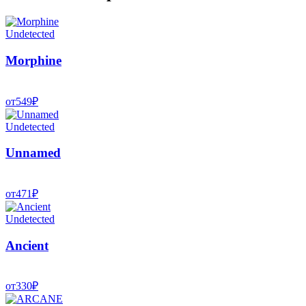
Undetected
Morphine
от
549
₽
Undetected
Unnamed
от
471
₽
Undetected
Ancient
от
330
₽