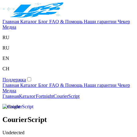
Главная
Каталог
Блог
FAQ & Помощь
Наши гарантии
Чекер
Медиа
RU
RU
EN
CH
Поддержка
Главная
Каталог
Блог
FAQ & Помощь
Наши гарантии
Чекер
Медиа
Главная
Каталог
Fortnight
CourierScript
Fortnight
CourierScript
Undetected