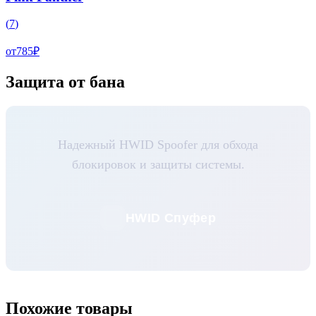
(
7
)
от
785
₽
Защита от бана
Надежный HWID Spoofer для обхода
блокировок и защиты системы.
HWID Спуфер
Похожие товары