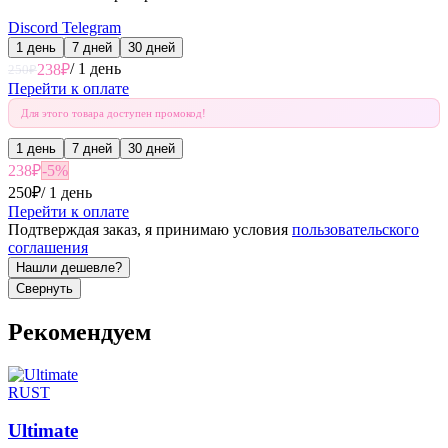
Discord
Telegram
1 день
7 дней
30 дней
/
1 день
238
₽
250
₽
Перейти к оплате
Для этого товара доступен промокод!
1 день
7 дней
30 дней
238
₽
-
5
%
250
₽
/
1 день
Перейти к оплате
Подтверждая заказ, я принимаю условия
пользовательского
соглашения
Нашли дешевле?
Свернуть
Рекомендуем
RUST
Ultimate