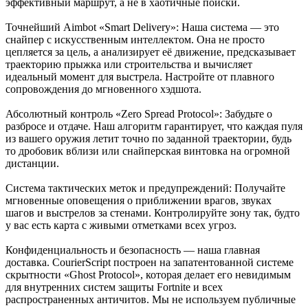
эффективный маршрут, а не в хаотичные поиски.
Точнейший Aimbot «Smart Delivery»: Наша система — это
снайпер с искусственным интеллектом. Она не просто
цепляется за цель, а анализирует её движение, предсказывает
траекторию прыжка или строительства и вычисляет
идеальный момент для выстрела. Настройте от плавного
сопровождения до мгновенного хэдшота.
Абсолютный контроль «Zero Spread Protocol»: Забудьте о
разбросе и отдаче. Наш алгоритм гарантирует, что каждая пуля
из вашего оружия летит точно по заданной траектории, будь
то дробовик вблизи или снайперская винтовка на огромной
дистанции.
Система тактических меток и предупреждений: Получайте
мгновенные оповещения о приближении врагов, звуках
шагов и выстрелов за стенами. Контролируйте зону так, будто
у вас есть карта с живыми отметками всех угроз.
Конфиденциальность и безопасность — наша главная
доставка. CourierScript построен на запатентованной системе
скрытности «Ghost Protocol», которая делает его невидимым
для внутренних систем защиты Fortnite и всех
распространенных античитов. Мы не используем публичные