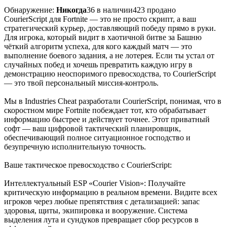
Обнаружение:
Никогда
36 в наличии
423 продано
CourierScript для Fortnite — это не просто скрипт, а ваш
стратегический курьер, доставляющий победу прямо в руки.
Для игрока, который видит в хаотичной битве за Башню
чёткий алгоритм успеха, для кого каждый матч — это
выполнение боевого задания, а не лотерея. Если ты устал от
случайных побед и хочешь превратить каждую игру в
демонстрацию неоспоримого превосходства, то CourierScript
— это твой персональный миссия-контроль.
Мы в Industries Cheat разработали CourierScript, понимая, что в
скоростном мире Fortnite побеждает тот, кто обрабатывает
информацию быстрее и действует точнее. Этот приватный
софт — ваш цифровой тактический планировщик,
обеспечивающий полное ситуационное господство и
безупречную исполнительную точность.
Ваше тактическое превосходство с CourierScript:
Интеллектуальный ESP «Courier Vision»: Получайте
критическую информацию в реальном времени. Видите всех
игроков через любые препятствия с детализацией: запас
здоровья, щиты, экипировка и вооружение. Система
выделения лута и сундуков превращает сбор ресурсов в