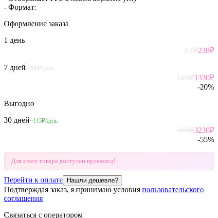
- Формат:
Оформление
заказа
1 день
238
₽
250
₽
7 дней
~200₽/день
1330
₽
1400
₽
-
20
%
Выгодно
30 дней
~113₽/день
3230
₽
3400
₽
-
55
%
Для этого товара доступен промокод!
Перейти к оплате
Нашли дешевле?
Подтверждая заказ, я принимаю условия
пользовательского
соглашения
Связаться с оператором