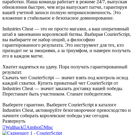
наработки. Наша команда работает в режиме 24/7, выпуская
обновления быстрее, чем игра выпускает патчи, гарантируя
вашей учетной записи полную неприкосновенность. Это
вложение в стабильное и безопасное доминирование.
Industries Cheat — это не просто магазин, а ваш оперативный
штаб в завоевании королевской битвы. Выбирая CourierScript,
вы выбираете не набор опций, а философию
гарантированного результата. Это инструмент для тех, кто
приходит не за эмоциями, а за триумфом, и намерен получать
его в каждом матче.
Хватит надеяться на удачу. Пора получать гарантированный
результат.
Скачать чит CourierScript — значит взять под контроль исход
каждой схватки. Купить приватный чит CourierScript от
Industries Cheat — значит заказать доставку вашей победы.
Перестаньте быть участником. Станьте победителем.
Выберите гарантию. Выберите CourierScript в каталоге
Industries Cheat, активируйте безоговорочное превосходство и
начните собирать королевские победы уже сегодня.
Развернуть

Wallhack

Aimbot

Misc