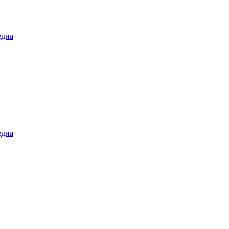
диа
диа