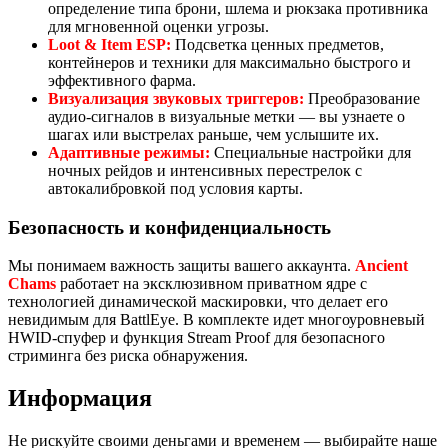
определение типа брони, шлема и рюкзака противника
для мгновенной оценки угрозы.
Loot & Item ESP:
Подсветка ценных предметов,
контейнеров и техники для максимально быстрого и
эффективного фарма.
Визуализация звуковых триггеров:
Преобразование
аудио-сигналов в визуальные метки — вы узнаете о
шагах или выстрелах раньше, чем услышите их.
Адаптивные режимы:
Специальные настройки для
ночных рейдов и интенсивных перестрелок с
автокалибровкой под условия карты.
Безопасность и конфиденциальность
Мы понимаем важность защиты вашего аккаунта.
Ancient
Chams
работает на эксклюзивном приватном ядре с
технологией динамической маскировки, что делает его
невидимым для BattlEye. В комплекте идет многоуровневый
HWID-спуфер и функция Stream Proof для безопасного
стриминга без риска обнаружения.
Информация
Не рискуйте своими деньгами и временем — выбирайте наше