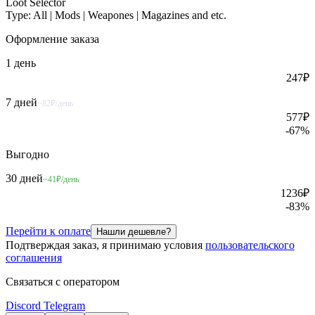
Loot Selector
Type: All | Mods | Weapones | Magazines and etc.
Оформление
заказа
1 день
247
₽
7 дней
~82₽/день
577
₽
-
67
%
Выгодно
30 дней
~41₽/день
1236
₽
-
83
%
Перейти к оплате
Нашли дешевле?
Подтверждая заказ, я принимаю условия
пользовательского
соглашения
Связаться с оператором
Discord
Telegram