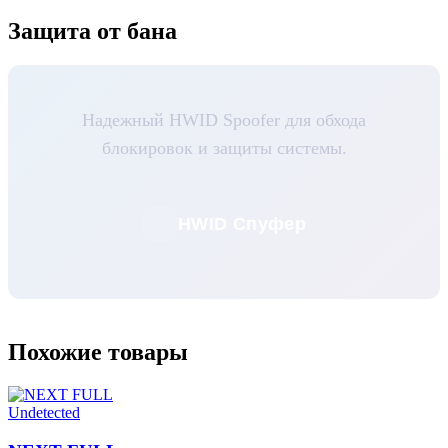
Защита от бана
Надежный HWID Spoofer для обхода
блокировок и защиты системы.
HWID Спуфер
Похожие товары
Undetected