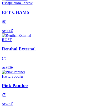
Escape from Tarkov
EFT CHAMS
(
9
)
от
300
₽
RUST
Renthal External
(
7
)
от
392
₽
Hwid Spoofer
Pink Panther
(
7
)
от
785
₽