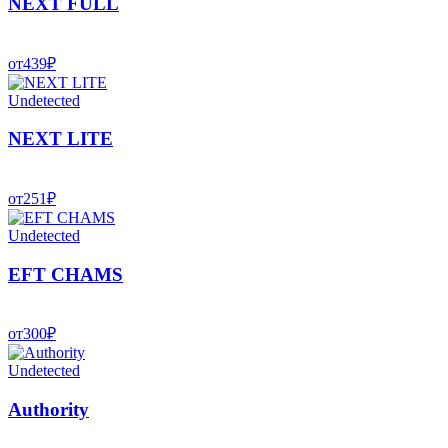
NEXT FULL
от
439
₽
Undetected
NEXT LITE
от
251
₽
Undetected
EFT CHAMS
от
300
₽
Undetected
Authority