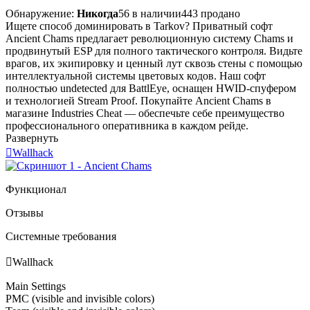
Обнаружение:
Никогда
56 в наличии
443 продано
Ищете способ доминировать в Tarkov? Приватный софт
Ancient Chams предлагает революционную систему Chams и
продвинутый ESP для полного тактического контроля. Видьте
врагов, их экипировку и ценный лут сквозь стены с помощью
интеллектуальной системы цветовых кодов. Наш софт
полностью undetected для BattlEye, оснащен HWID-спуфером
и технологией Stream Proof. Покупайте Ancient Chams в
магазине Industries Cheat — обеспечьте себе преимущество
профессионального оперативника в каждом рейде.
Развернуть

Wallhack
Функционал
Отзывы
Системные требования

Wallhack
Main Settings
PMC (visible and invisible colors)