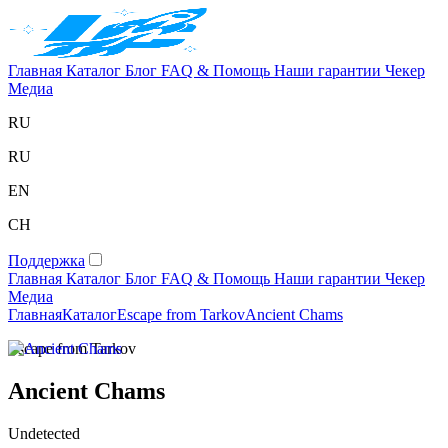
Главная
Каталог
Блог
FAQ & Помощь
Наши гарантии
Чекер
Медиа
RU
RU
EN
CH
Поддержка
Главная
Каталог
Блог
FAQ & Помощь
Наши гарантии
Чекер
Медиа
Главная
Каталог
Escape from Tarkov
Ancient Chams
Escape from Tarkov
Ancient Chams
Undetected