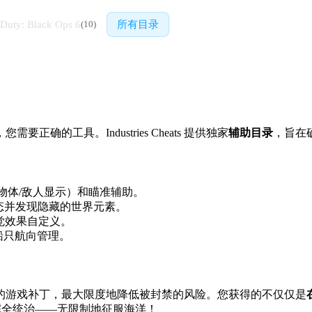
 Duty: Black Ops 6
所有目录
(
10
)
的工具。Industries Cheats 提供独家
辅助目录
，旨在
物体/敌人显示）和瞄准辅助。
态并发现隐藏的世界元素。
觉效果自定义。
船只航向管理。
的游戏补丁，最大限度地降低被封禁的风险。您获得的不仅仅是
n 完全统治——无限制地征服海洋！