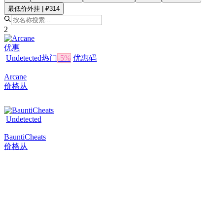
最低价外挂 | ₽314
2
优惠
Undetected
热门
-
5
%
优惠码
Arcane
价格从
Undetected
BauntiCheats
价格从
相似游戏