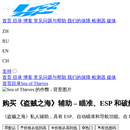
首页
目录
博客
常见问题与帮助
我们的保障
检测器
媒体
ZH
RU
EN
CH
支持
首页
目录
博客
常见问题与帮助
我们的保障
检测器
媒体
首页
目录
Sea of Thieves
购买《盗贼之海》辅助 – 瞄准、ESP 和
《盗贼之海》私人辅助，具有 ESP、自动瞄准和导航功能。在 Indust
默认
价格从低到高
价格从高到低
热门
有优惠码