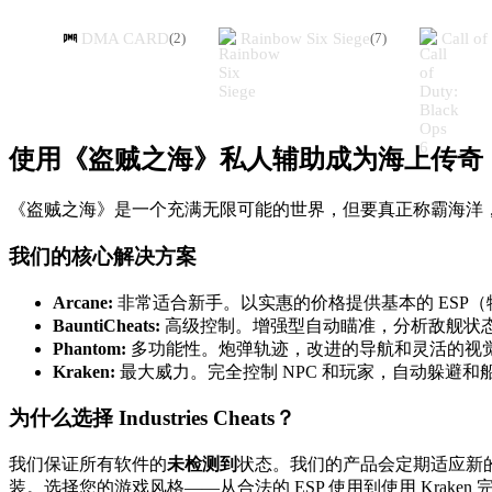
DMA CARD
Rainbow Six Siege
Call of
(
2
)
(
7
)
使用《盗贼之海》私人辅助成为海上传奇
《盗贼之海》是一个充满无限可能的世界，但要真正称霸海洋，您需要正确
我们的核心解决方案
Arcane:
非常适合新手。以实惠的价格提供基本的 ESP（
BauntiCheats:
高级控制。增强型自动瞄准，分析敌舰状
Phantom:
多功能性。炮弹轨迹，改进的导航和灵活的视
Kraken:
最大威力。完全控制 NPC 和玩家，自动躲避和
为什么选择 Industries Cheats？
我们保证所有软件的
未检测到
状态。我们的产品会定期适应新
装。选择您的游戏风格——从合法的 ESP 使用到使用 Krake