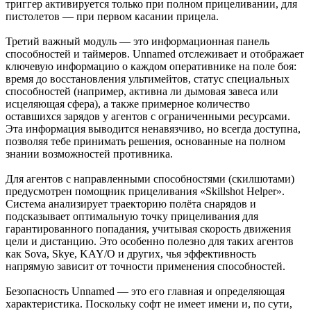
триггер активируется только при полном прицеливании, для
пистолетов — при первом касании прицела.
Третий важный модуль — это информационная панель
способностей и таймеров. Unnamed отслеживает и отображает
ключевую информацию о каждом оперативнике на поле боя:
время до восстановления ультимейтов, статус специальных
способностей (например, активна ли дымовая завеса или
исцеляющая сфера), а также примерное количество
оставшихся зарядов у агентов с ограниченными ресурсами.
Эта информация выводится ненавязчиво, но всегда доступна,
позволяя тебе принимать решения, основанные на полном
знании возможностей противника.
Для агентов с направленными способностями (скилшотами)
предусмотрен помощник прицеливания «Skillshot Helper».
Система анализирует траекторию полёта снарядов и
подсказывает оптимальную точку прицеливания для
гарантированного попадания, учитывая скорость движения
цели и дистанцию. Это особенно полезно для таких агентов
как Sova, Skye, KAY/O и других, чья эффективность
напрямую зависит от точности применения способностей.
Безопасность Unnamed — это его главная и определяющая
характеристика. Поскольку софт не имеет имени и, по сути,