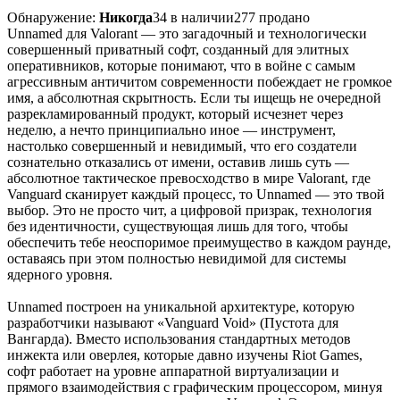
Обнаружение:
Никогда
34 в наличии
277 продано
Unnamed для Valorant — это загадочный и технологически
совершенный приватный софт, созданный для элитных
оперативников, которые понимают, что в войне с самым
агрессивным античитом современности побеждает не громкое
имя, а абсолютная скрытность. Если ты ищещь не очередной
разрекламированный продукт, который исчезнет через
неделю, а нечто принципиально иное — инструмент,
настолько совершенный и невидимый, что его создатели
сознательно отказались от имени, оставив лишь суть —
абсолютное тактическое превосходство в мире Valorant, где
Vanguard сканирует каждый процесс, то Unnamed — это твой
выбор. Это не просто чит, а цифровой призрак, технология
без идентичности, существующая лишь для того, чтобы
обеспечить тебе неоспоримое преимущество в каждом раунде,
оставаясь при этом полностью невидимой для системы
ядерного уровня.
Unnamed построен на уникальной архитектуре, которую
разработчики называют «Vanguard Void» (Пустота для
Вангарда). Вместо использования стандартных методов
инжекта или оверлея, которые давно изучены Riot Games,
софт работает на уровне аппаратной виртуализации и
прямого взаимодействия с графическим процессором, минуя