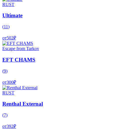
RUST
Ultimate
(
11
)
от
502
₽
Escape from Tarkov
EFT CHAMS
(
9
)
от
300
₽
RUST
Renthal External
(
7
)
от
392
₽