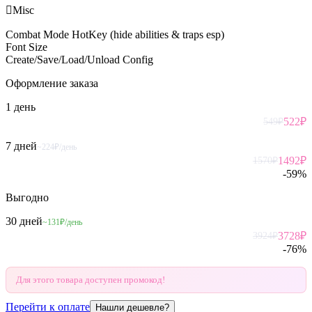

Misc
Combat Mode HotKey (hide abilities & traps esp)
Font Size
Create/Save/Load/Unload Config
Оформление
заказа
1 день
522
₽
549
₽
7 дней
~224₽/день
1492
₽
1570
₽
-
59
%
Выгодно
30 дней
~131₽/день
3728
₽
3924
₽
-
76
%
Для этого товара доступен промокод!
Перейти к оплате
Нашли дешевле?