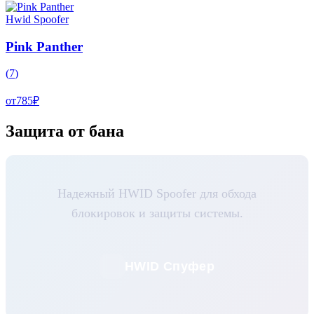
Hwid Spoofer
Pink Panther
(
7
)
от
785
₽
Защита от бана
Надежный HWID Spoofer для обхода
блокировок и защиты системы.
HWID Спуфер