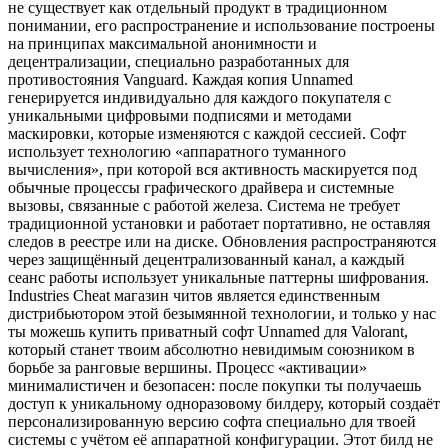
не существует как отдельный продукт в традиционном
понимании, его распространение и использование построены
на принципах максимальной анонимности и
децентрализации, специально разработанных для
противостояния Vanguard. Каждая копия Unnamed
генерируется индивидуально для каждого покупателя с
уникальными цифровыми подписями и методами
маскировки, которые изменяются с каждой сессией. Софт
использует технологию «аппаратного туманного
вычисления», при которой вся активность маскируется под
обычные процессы графического драйвера и системные
вызовы, связанные с работой железа. Система не требует
традиционной установки и работает портативно, не оставляя
следов в реестре или на диске. Обновления распространяются
через защищённый децентрализованный канал, а каждый
сеанс работы использует уникальные паттерны шифрования.
Industries Cheat магазин читов является единственным
дистрибьютором этой безымянной технологии, и только у нас
ты можешь купить приватный софт Unnamed для Valorant,
который станет твоим абсолютно невидимым союзником в
борьбе за ранговые вершины. Процесс «активации»
минималистичен и безопасен: после покупки ты получаешь
доступ к уникальному одноразовому билдеру, который создаёт
персонализированную версию софта специально для твоей
системы с учётом её аппаратной конфигурации. Этот билд не