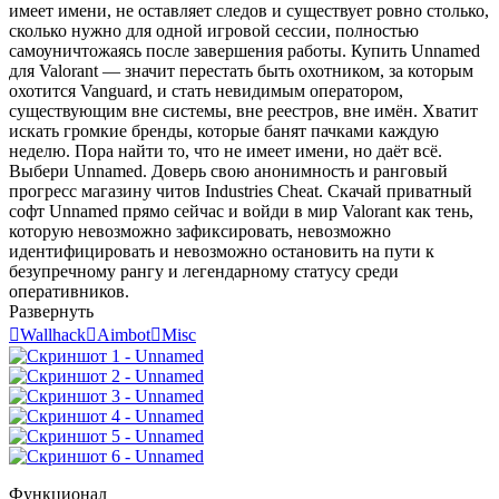
имеет имени, не оставляет следов и существует ровно столько,
сколько нужно для одной игровой сессии, полностью
самоуничтожаясь после завершения работы. Купить Unnamed
для Valorant — значит перестать быть охотником, за которым
охотится Vanguard, и стать невидимым оператором,
существующим вне системы, вне реестров, вне имён. Хватит
искать громкие бренды, которые банят пачками каждую
неделю. Пора найти то, что не имеет имени, но даёт всё.
Выбери Unnamed. Доверь свою анонимность и ранговый
прогресс магазину читов Industries Cheat. Скачай приватный
софт Unnamed прямо сейчас и войди в мир Valorant как тень,
которую невозможно зафиксировать, невозможно
идентифицировать и невозможно остановить на пути к
безупречному рангу и легендарному статусу среди
оперативников.
Развернуть

Wallhack

Aimbot

Misc
Функционал