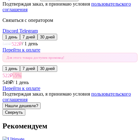
Подтверждая заказ, я принимаю условия
пользовательского
соглашения
Связаться с оператором
Discord
Telegram
1 день
7 дней
30 дней
/
1 день
522
₽
549
₽
Перейти к оплате
Для этого товара доступен промокод!
1 день
7 дней
30 дней
522
₽
-
5
%
549
₽
/
1 день
Перейти к оплате
Подтверждая заказ, я принимаю условия
пользовательского
соглашения
Нашли дешевле?
Свернуть
Рекомендуем