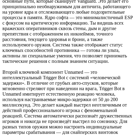
основные пути, которые сканирует Vanguard. Это делает его
принципиально необнаружимым для античита, работающего
на уровне ядра и отслеживающего любые подозрительные
процессы в памяти. Ядро софта — это минималистичный ESP
с фокусом на критическую информацию. Ты видишь всех
вражеских оперативников сквозь стены, дым и другие
препятствия с отображением их никнеймов, точного
расстояния, текущего здоровья и брони, а также
используемого оружия. Система также отображает статус
ключевых способностей противника — готова ли ульта,
активны ли специальные умения, что позволяет принимать
тактические решения с полным знанием ситуации.
Второй ключевой компонент Unnamed — это
интеллектуальный Trigger Bot с системой «человеческой
задержки». В отличие от грубых авто-спусков, которые
мгновенно стреляют при наведении на врага, Trigger Bot в
Unnamed имитирует естественную реакцию человека,
используя настраиваемые микро-задержки от 50 до 200
миллисекунд. Это делает каждый выстрел неотличимым от
действий профессионального игрока с феноменальной
реакцией. Система автоматически распознаёт дружественных
игроков и никогда не произведёт выстрел по союзнику. Для
разных типов оружия можно настроить индивидуальные
параметры срабатывания — для снайперских винтовок