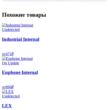
Похожие товары
Undetected
Industrial Internal
от
471
₽
On Update
Euphone Internal
от
896
₽
Undetected
LEX