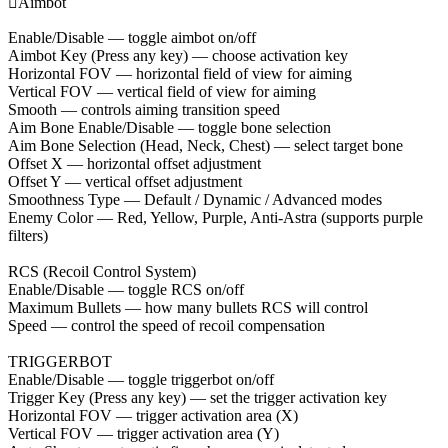

Aimbot
Enable/Disable — toggle aimbot on/off
Aimbot Key (Press any key) — choose activation key
Horizontal FOV — horizontal field of view for aiming
Vertical FOV — vertical field of view for aiming
Smooth — controls aiming transition speed
Aim Bone Enable/Disable — toggle bone selection
Aim Bone Selection (Head, Neck, Chest) — select target bone
Offset X — horizontal offset adjustment
Offset Y — vertical offset adjustment
Smoothness Type — Default / Dynamic / Advanced modes
Enemy Color — Red, Yellow, Purple, Anti-Astra (supports purple
filters)
RCS (Recoil Control System)
Enable/Disable — toggle RCS on/off
Maximum Bullets — how many bullets RCS will control
Speed — control the speed of recoil compensation
TRIGGERBOT
Enable/Disable — toggle triggerbot on/off
Trigger Key (Press any key) — set the trigger activation key
Horizontal FOV — trigger activation area (X)
Vertical FOV — trigger activation area (Y)