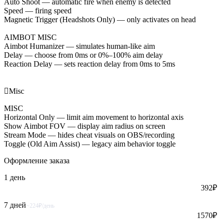
Auto Shoot — automatic fire when enemy is detected
Speed — firing speed
Magnetic Trigger (Headshots Only) — only activates on head
AIMBOT MISC
Aimbot Humanizer — simulates human-like aim
Delay — choose from 0ms or 0%–100% aim delay
Reaction Delay — sets reaction delay from 0ms to 5ms

Misc
MISC
Horizontal Only — limit aim movement to horizontal axis
Show Aimbot FOV — display aim radius on screen
Stream Mode — hides cheat visuals on OBS/recording
Toggle (Old Aim Assist) — legacy aim behavior toggle
Оформление
заказа
1 день
392
₽
7 дней
~224₽/день
1570
₽