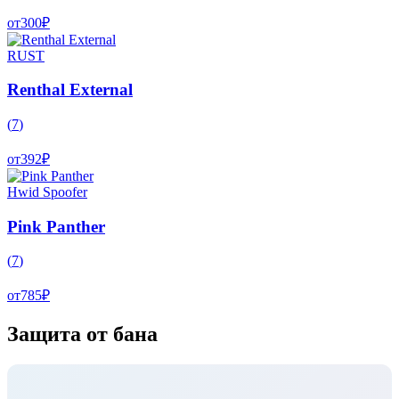
от
300
₽
RUST
Renthal External
(
7
)
от
392
₽
Hwid Spoofer
Pink Panther
(
7
)
от
785
₽
Защита от бана