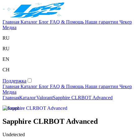
Главная
Каталог
Блог
FAQ & Помощь
Наши гарантии
Чекер
Медиа
RU
RU
EN
CH
Поддержка
Главная
Каталог
Блог
FAQ & Помощь
Наши гарантии
Чекер
Медиа
Главная
Каталог
Valorant
Sapphire CLRBOT Advanced
Valorant
Sapphire CLRBOT Advanced
Undetected