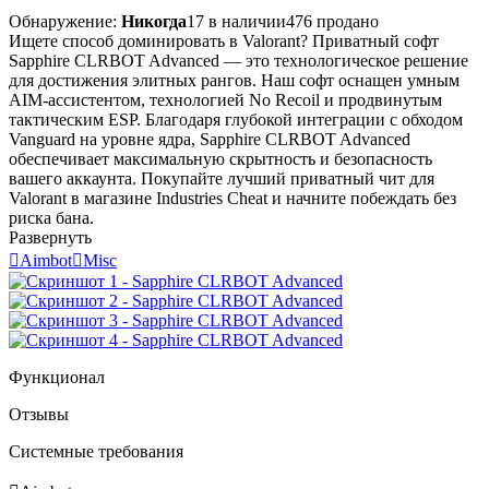
Обнаружение:
Никогда
17 в наличии
476 продано
Ищете способ доминировать в Valorant? Приватный софт
Sapphire CLRBOT Advanced — это технологическое решение
для достижения элитных рангов. Наш софт оснащен умным
AIM-ассистентом, технологией No Recoil и продвинутым
тактическим ESP. Благодаря глубокой интеграции с обходом
Vanguard на уровне ядра, Sapphire CLRBOT Advanced
обеспечивает максимальную скрытность и безопасность
вашего аккаунта. Покупайте лучший приватный чит для
Valorant в магазине Industries Cheat и начните побеждать без
риска бана.
Развернуть

Aimbot

Misc
Функционал
Отзывы
Системные требования