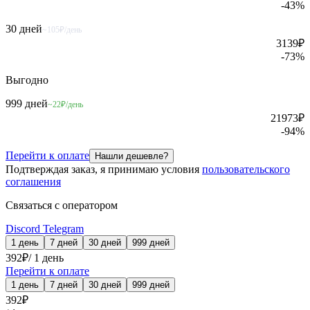
-
43
%
30 дней
~105₽/день
3139
₽
-
73
%
Выгодно
999 дней
~22₽/день
21973
₽
-
94
%
Перейти к оплате
Нашли дешевле?
Подтверждая заказ, я принимаю условия
пользовательского
соглашения
Связаться с оператором
Discord
Telegram
1 день
7 дней
30 дней
999 дней
392
₽
/
1 день
Перейти к оплате
1 день
7 дней
30 дней
999 дней
392
₽