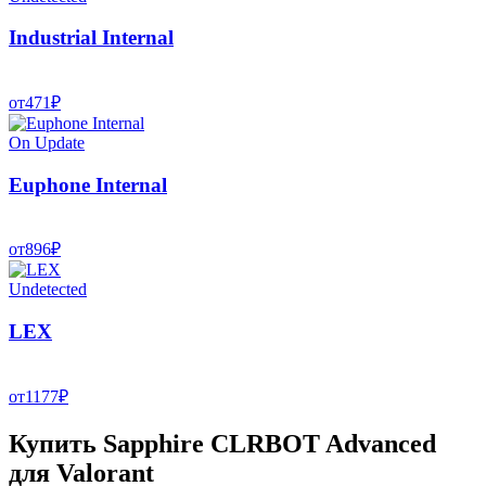
Industrial Internal
от
471
₽
On Update
Euphone Internal
от
896
₽
Undetected
LEX
от
1177
₽
Купить Sapphire CLRBOT Advanced
для Valorant