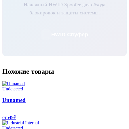
Надежный HWID Spoofer для обхода
блокировок и защиты системы.
HWID Спуфер
Похожие товары
Undetected
Unnamed
от
549
₽
Undetected