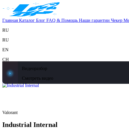
Главная
Каталог
Блог
FAQ & Помощь
Наши гарантии
Чекер
Ме
RU
RU
EN
CH
Видеоразбор
Поддержка
Главная
Каталог
Блог
FAQ & Помощь
Наши гарантии
Чекер
Ме
Смотреть видео
Главная
Каталог
Valorant
Industrial Internal
Valorant
Industrial Internal