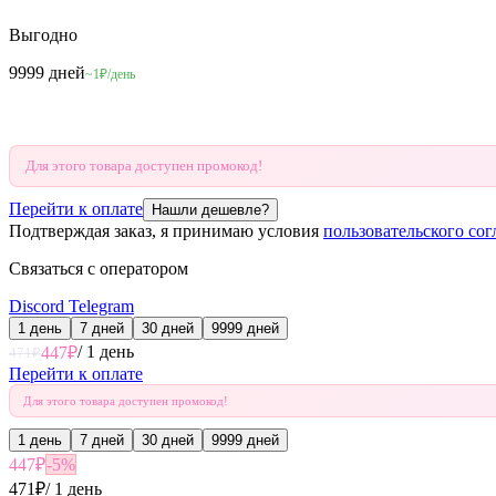
Выгодно
9999 дней
~1₽/день
Для этого товара доступен промокод!
Перейти к оплате
Нашли дешевле?
Подтверждая заказ, я принимаю условия
пользовательского со
Связаться с оператором
Discord
Telegram
1 день
7 дней
30 дней
9999 дней
/
1 день
447
₽
471
₽
Перейти к оплате
Для этого товара доступен промокод!
1 день
7 дней
30 дней
9999 дней
447
₽
-
5
%
471
₽
/
1 день