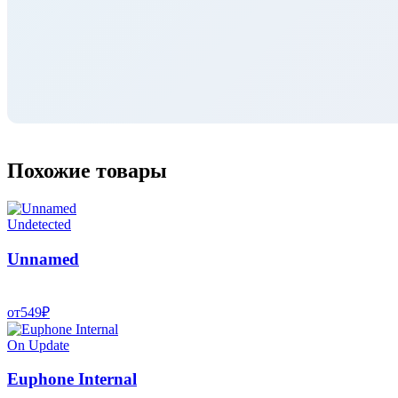
Похожие товары
Undetected
Unnamed
от
549
₽
On Update
Euphone Internal