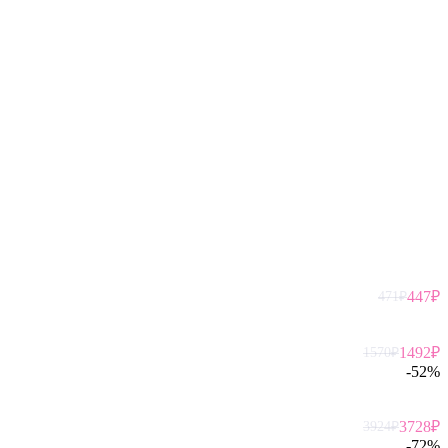
447
₽
471
₽
1492
₽
1570
₽
-
52
%
3728
₽
3924
₽
-
72
%