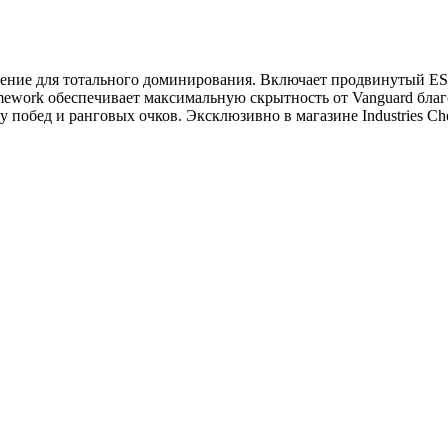
шение для тотального доминирования. Включает продвинутый ESP (I
 Framework обеспечивает максимальную скрытность от Vanguard б
побед и ранговых очков. Эксклюзивно в магазине Industries Che