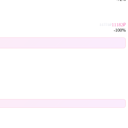
11182
₽
11771
₽
-
100
%