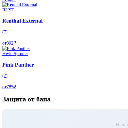
RUST
Renthal External
(
7
)
от
392
₽
Hwid Spoofer
Pink Panther
(
7
)
от
785
₽
Защита от бана
Наде