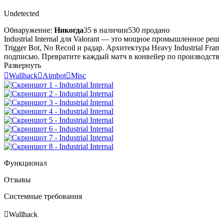
Undetected
Обнаружение:
Никогда
35 в наличии
530 продано
Industrial Internal для Valorant — это мощное промышленное ре
Trigger Bot, No Recoil и радар. Архитектура Heavy Industrial
подписью. Превратите каждый матч в конвейер по производству 
Развернуть

Wallhack

Aimbot

Misc
Функционал
Отзывы
Системные требования

Wallhack