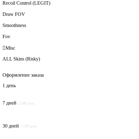
Recoil Control (LEGIT)
Draw FOV
Smoothness
Fov

Misc
ALL Skins (Risky)
Оформление
заказа
1 день
7 дней
~224₽/день
30 дней
~131₽/день