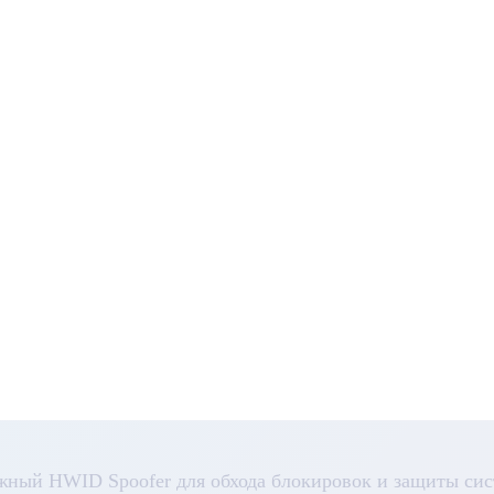
жный HWID Spoofer для обхода блокировок и защиты сис