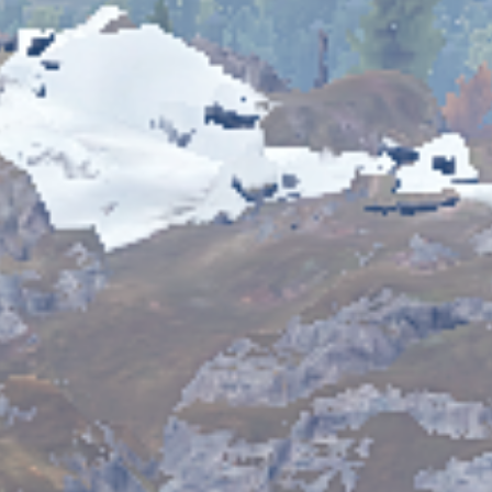
 В комплекте идет умный Aimbot с кастомизацией под любое
деальной стрельбы. Наш софт полностью undetected и
е Industries Cheat — мы гарантируем безопасность, мгновенную