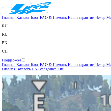
Главная
Каталог
Блог
FAQ & Помощь
Наши гарантии
Чекер
Ме
RU
RU
EN
CH
Поддержка
Главная
Каталог
Блог
FAQ & Помощь
Наши гарантии
Чекер
Ме
Главная
Каталог
RUST
Vengeance Lite
RUST
Vengeance Lite
Undetected
Обнаружение:
Никогда
65 в наличии
440 продано