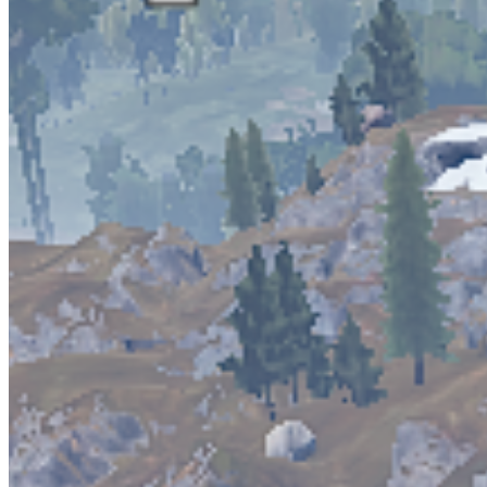
Ищете способ выжить и доминировать в RUST? Приватный софт 
оружие, продвинутый ESP для отслеживания игроков и лута скво
разработан с использованием передовых методов маскировки, ч
доставку и лучший функционал для победы в PvP и рейдах.
Развернуть

Wallhack

Misc