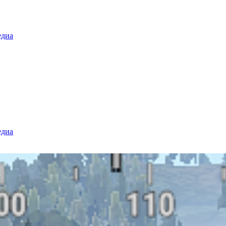
диа
диа