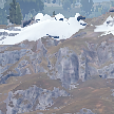
Vengeance Lite — это ваш ключ к тактическому превосходству.
зь стены, а также система подавления отдачи (No Recoil) для и
тобы защитить ваш аккаунт. Покупайте Vengeance Lite в магазин