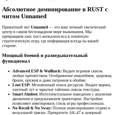
Абсолютное доминирование в RUST с
читом Unnamed
Приватный чит
Unnamed
— это ваш личный тактический
центр в самом беспощадном мире выживания. Мы
превращаем хаос пост-апокалипсиса в понятную
стратегическую игру, где информация всегда на вашей
стороне.
Мощный боевой и разведывательный
функционал
Advanced ESP & Wallhack:
Видьте игроков сквозь
любые препятствия. Отображение никнеймов, здоровья,
брони, оружия и даже патронов в обойме.
Loot ESP:
Мгновенный поиск ресурсов. Видьте ящики,
элитный лут и зарытые тайники сквозь текстуры.
Smart Aimbot:
Интеллектуальное наведение с анализом
движения и предсказанием траектории. Настройки
позволяют имитировать стиль игры профессионала.
No Recoil & No Sway:
Полное нивелирование отдачи и
визуальной тряски. Превратите AK-47 в лазерный