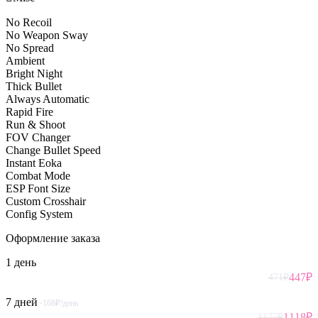
No Recoil
No Weapon Sway
No Spread
Ambient
Bright Night
Thick Bullet
Always Automatic
Rapid Fire
Run & Shoot
FOV Changer
Change Bullet Speed
Instant Eoka
Combat Mode
ESP Font Size
Custom Crosshair
Config System
Оформление
заказа
1 день
447
₽
471
₽
7 дней
~168₽/день
1118
₽
1177
₽