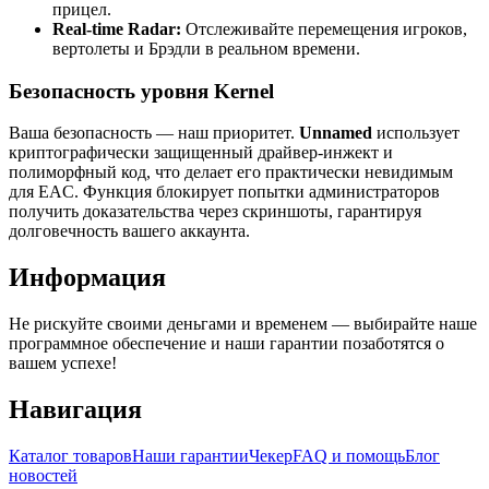
прицел.
Real-time Radar:
Отслеживайте перемещения игроков,
вертолеты и Брэдли в реальном времени.
Безопасность уровня Kernel
Ваша безопасность — наш приоритет.
Unnamed
использует
криптографически защищенный драйвер-инжект и
полиморфный код, что делает его практически невидимым
для EAC. Функция
блокирует попытки администраторов
получить доказательства через скриншоты, гарантируя
долговечность вашего аккаунта.
Информация
Не рискуйте своими деньгами и временем — выбирайте наше
программное обеспечение и наши гарантии позаботятся о
вашем успехе!
Навигация
Каталог товаров
Наши гарантии
Чекер
FAQ и помощь
Блог
новостей