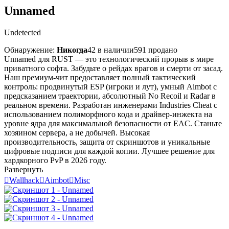
Unnamed
Undetected
Обнаружение:
Никогда
42 в наличии
591 продано
Unnamed для RUST — это технологический прорыв в мире
приватного софта. Забудьте о рейдах врагов и смерти от засад.
Наш премиум-чит предоставляет полный тактический
контроль: продвинутый ESP (игроки и лут), умный Aimbot с
предсказанием траектории, абсолютный No Recoil и Radar в
реальном времени. Разработан инженерами Industries Cheat с
использованием полиморфного кода и драйвер-инжекта на
уровне ядра для максимальной безопасности от EAC. Станьте
хозяином сервера, а не добычей. Высокая
производительность, защита от скриншотов и уникальные
цифровые подписи для каждой копии. Лучшее решение для
хардкорного PvP в 2026 году.
Развернуть

Wallhack

Aimbot

Misc