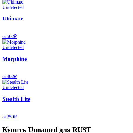
Undetected
Ultimate
от
502
₽
Undetected
Morphine
от
392
₽
Undetected
Stealth Lite
от
250
₽
Купить Unnamed для RUST