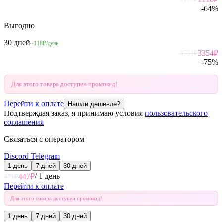
-
64
%
Выгодно
30 дней
~118₽/день
3354
₽
3531
₽
-
75
%
Для этого товара доступен промокод!
Перейти к оплате
Нашли дешевле?
Подтверждая заказ, я принимаю условия
пользовательского
соглашения
Связаться с оператором
Discord
Telegram
1 день
7 дней
30 дней
/
1 день
447
₽
471
₽
Перейти к оплате
Для этого товара доступен промокод!
1 день
7 дней
30 дней