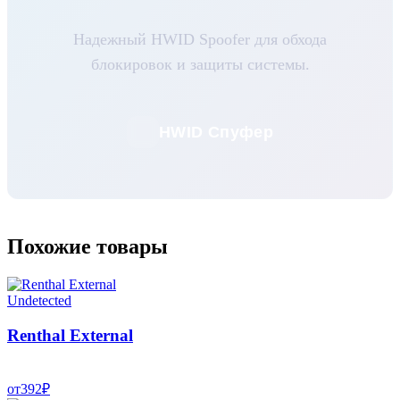
Надежный HWID Spoofer для обхода
блокировок и защиты системы.
HWID Спуфер
Похожие товары
Undetected
Renthal External
от
392
₽