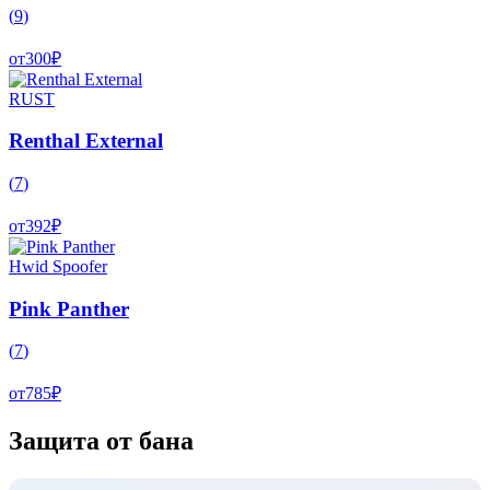
(
9
)
от
300
₽
RUST
Renthal External
(
7
)
от
392
₽
Hwid Spoofer
Pink Panther
(
7
)
от
785
₽
Защита от бана