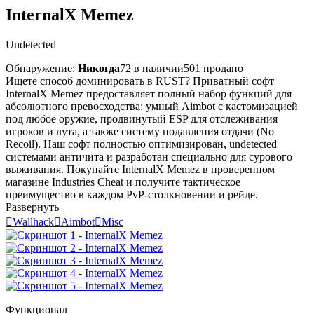
InternalX Memez
Undetected
Обнаружение:
Никогда
72 в наличии
501 продано
Ищете способ доминировать в RUST? Приватный софт
InternalX Memez предоставляет полный набор функций для
абсолютного превосходства: умный Aimbot с кастомизацией
под любое оружие, продвинутый ESP для отслеживания
игроков и лута, а также систему подавления отдачи (No
Recoil). Наш софт полностью оптимизирован, undetected
системами античита и разработан специально для сурового
выживания. Покупайте InternalX Memez в проверенном
магазине Industries Cheat и получите тактическое
преимущество в каждом PvP-столкновении и рейде.
Развернуть

Wallhack

Aimbot

Misc
Функционал