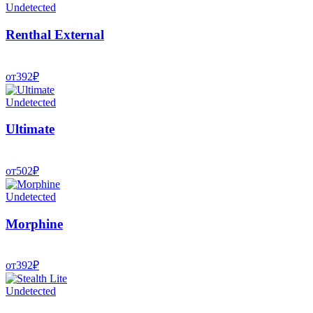
Undetected
Renthal External
от
392
₽
Undetected
Ultimate
от
502
₽
Undetected
Morphine
от
392
₽
Undetected