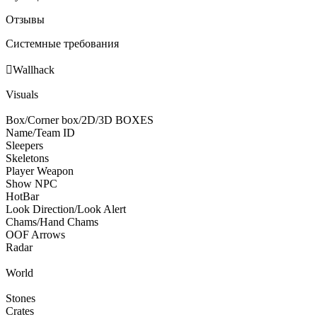
Отзывы
Системные требования

Wallhack
Visuals
Box/Corner box/2D/3D BOXES
Name/Team ID
Sleepers
Skeletons
Player Weapon
Show NPC
HotBar
Look Direction/Look Alert
Chams/Hand Chams
OOF Arrows
Radar
World
Stones
Crates