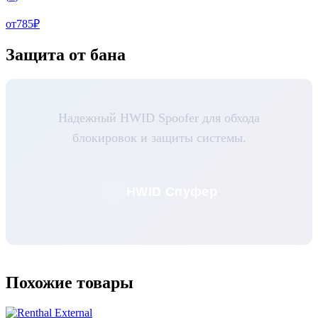
от
785
₽
Защита от бана
Надежный HWID Spoofer для обхода
блокировок и защиты системы.
HWID Спуфер
Похожие товары