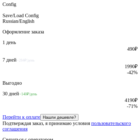
Config
Save/Load Config
Russian/English
Оформление
заказа
1 день
490
₽
7 дней
~284₽/день
1990
₽
-
42
%
Выгодно
30 дней
~140₽/день
4190
₽
-
71
%
Перейти к оплате
Нашли дешевле?
Подтверждая заказ, я принимаю условия
пользовательского
соглашения
Связаться с оператором