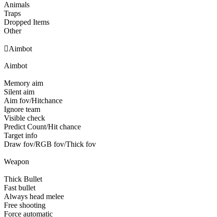
Animals
Traps
Dropped Items
Other

Aimbot
Aimbot
Memory aim
Silent aim
Aim fov/Hitchance
Ignore team
Visible check
Predict Count/Hit chance
Target info
Draw fov/RGB fov/Thick fov
Weapon
Thick Bullet
Fast bullet
Always head melee
Free shooting
Force automatic