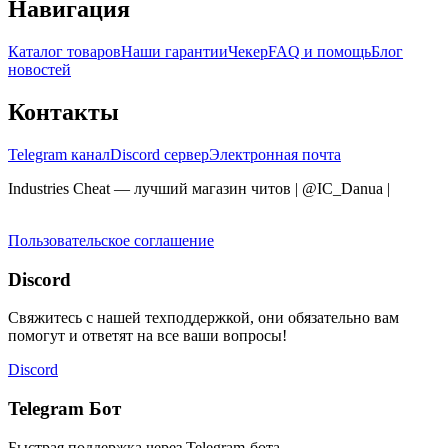
Навигация
Каталог товаров
Наши гарантии
Чекер
FAQ и помощь
Блог
новостей
Контакты
Telegram канал
Discord сервер
Электронная почта
Industries Cheat — лучший магазин читов | @IC_Danua
|
Мы
продаем на YOUGAME
Пользовательское соглашение
Discord
Свяжитесь с нашей техподдержкой, они обязательно вам
помогут и ответят на все ваши вопросы!
Discord
Telegram Бот
Быстрая поддержка через Telegram-бота