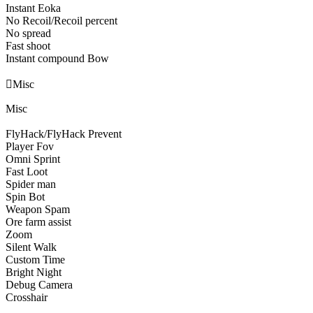
Instant Eoka
No Recoil/Recoil percent
No spread
Fast shoot
Instant compound Bow

Misc
Misc
FlyHack/FlyHack Prevent
Player Fov
Omni Sprint
Fast Loot
Spider man
Spin Bot
Weapon Spam
Ore farm assist
Zoom
Silent Walk
Custom Time
Bright Night
Debug Camera
Crosshair