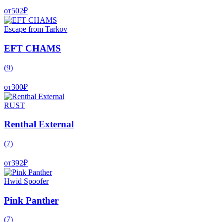
от
502
₽
Escape from Tarkov
EFT CHAMS
(
9
)
от
300
₽
RUST
Renthal External
(
7
)
от
392
₽
Hwid Spoofer
Pink Panther
(
7
)