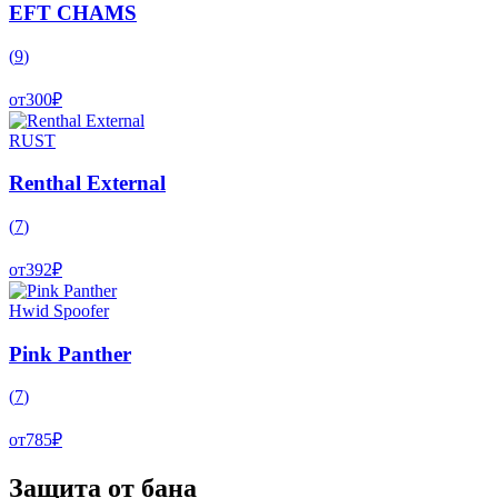
EFT CHAMS
(
9
)
от
300
₽
RUST
Renthal External
(
7
)
от
392
₽
Hwid Spoofer
Pink Panther
(
7
)
от
785
₽
Защита от бана