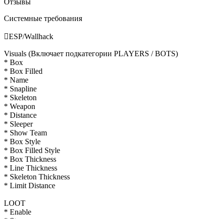
Отзывы
Системные требования

ESP/Wallhack
Visuals (Включает подкатегории PLAYERS / BOTS)
* Box
* Box Filled
* Name
* Snapline
* Skeleton
* Weapon
* Distance
* Sleeper
* Show Team
* Box Style
* Box Filled Style
* Box Thickness
* Line Thickness
* Skeleton Thickness
* Limit Distance
LOOT
* Enable