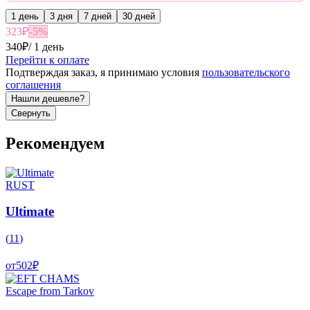
1 день
3 дня
7 дней
30 дней
323
₽
-
5
%
340
₽
/
1 день
Перейти к оплате
Подтверждая заказ, я принимаю условия
пользовательского
соглашения
Нашли дешевле?
Свернуть
Рекомендуем
RUST
Ultimate
(
11
)
от
502
₽
Escape from Tarkov