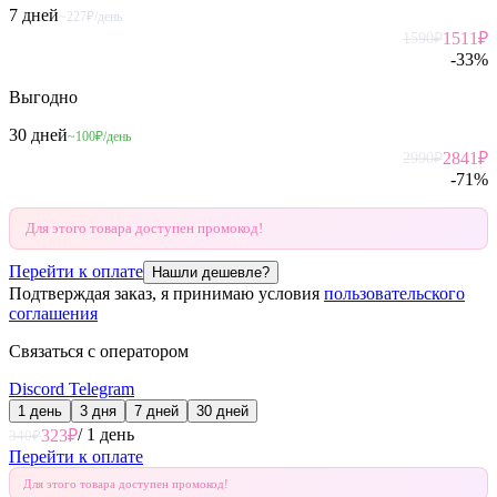
7 дней
~227₽/день
1511
₽
1590
₽
-
33
%
Выгодно
30 дней
~100₽/день
2841
₽
2990
₽
-
71
%
Для этого товара доступен промокод!
Перейти к оплате
Нашли дешевле?
Подтверждая заказ, я принимаю условия
пользовательского
соглашения
Связаться с оператором
Discord
Telegram
1 день
3 дня
7 дней
30 дней
/
1 день
323
₽
340
₽
Перейти к оплате
Для этого товара доступен промокод!