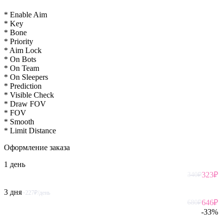
* Enable Aim
* Key
* Bone
* Priority
* Aim Lock
* On Bots
* On Team
* On Sleepers
* Prediction
* Visible Check
* Draw FOV
* FOV
* Smooth
* Limit Distance
Оформление
заказа
1 день
323
₽
340
₽
3 дня
~227₽/день
646
₽
680
₽
-
33
%