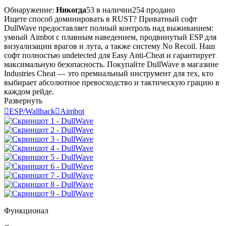
Обнаружение:
Никогда
53 в наличии
254 продано
Ищете способ доминировать в RUST? Приватный софт
DullWave предоставляет полный контроль над выживанием:
умный Aimbot с плавным наведением, продвинутый ESP для
визуализации врагов и лута, а также систему No Recoil. Наш
софт полностью undetected для Easy Anti-Cheat и гарантирует
максимальную безопасность. Покупайте DullWave в магазине
Industries Cheat — это премиальный инструмент для тех, кто
выбирает абсолютное превосходство и тактическую грацию в
каждом рейде.
Развернуть

ESP/Wallhack

Aimbot
Функционал