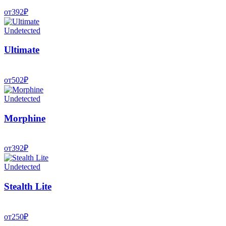
от
392
₽
Undetected
Ultimate
от
502
₽
Undetected
Morphine
от
392
₽
Undetected
Stealth Lite
от
250
₽