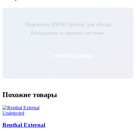
Надежный HWID Spoofer для обхода
блокировок и защиты системы.
HWID Спуфер
Похожие товары
Undetected
Renthal External