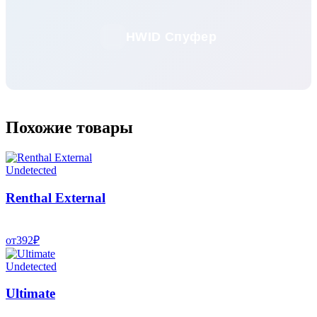
HWID Спуфер
Похожие товары
Undetected
Renthal External
от
392
₽
Undetected
Ultimate