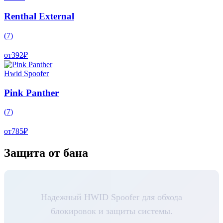
Renthal External
(
7
)
от
392
₽
Hwid Spoofer
Pink Panther
(
7
)
от
785
₽
Защита от бана
Надежный HWID Spoofer для обхода
блокировок и защиты системы.