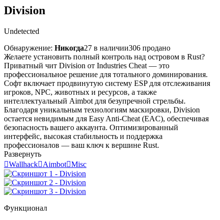
Division
Undetected
Обнаружение:
Никогда
27 в наличии
306 продано
Желаете установить полный контроль над островом в Rust?
Приватный чит Division от Industries Cheat — это
профессиональное решение для тотального доминирования.
Софт включает продвинутую систему ESP для отслеживания
игроков, NPC, животных и ресурсов, а также
интеллектуальный Aimbot для безупречной стрельбы.
Благодаря уникальным технологиям маскировки, Division
остается невидимым для Easy Anti-Cheat (EAC), обеспечивая
безопасность вашего аккаунта. Оптимизированный
интерфейс, высокая стабильность и поддержка
профессионалов — ваш ключ к вершине Rust.
Развернуть

Wallhack

Aimbot

Misc
Функционал