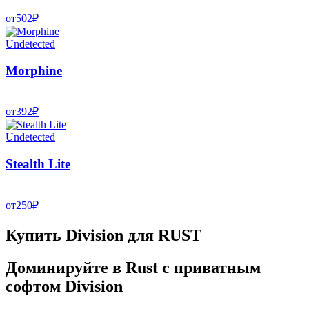
от
502
₽
Undetected
Morphine
от
392
₽
Undetected
Stealth Lite
от
250
₽
Купить Division для RUST
Доминируйте в Rust с приватным
софтом Division