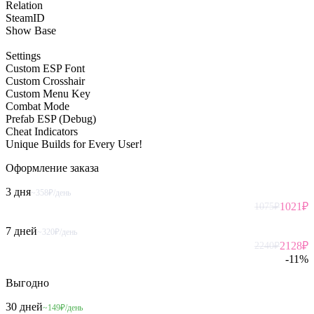
Relation
SteamID
Show Base
Settings
Custom ESP Font
Custom Crosshair
Custom Menu Key
Combat Mode
Prefab ESP (Debug)
Cheat Indicators
Unique Builds for Every User!
Оформление
заказа
3 дня
~358₽/день
1021
₽
1075
₽
7 дней
~320₽/день
2128
₽
2240
₽
-
11
%
Выгодно
30 дней
~149₽/день