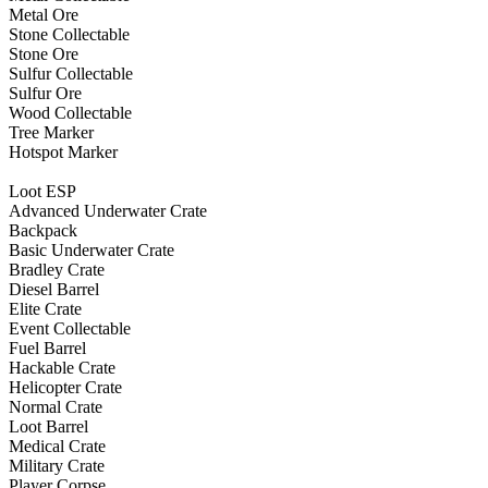
Metal Ore
Stone Collectable
Stone Ore
Sulfur Collectable
Sulfur Ore
Wood Collectable
Tree Marker
Hotspot Marker
Loot ESP
Advanced Underwater Crate
Backpack
Basic Underwater Crate
Bradley Crate
Diesel Barrel
Elite Crate
Event Collectable
Fuel Barrel
Hackable Crate
Helicopter Crate
Normal Crate
Loot Barrel
Medical Crate
Military Crate
Player Corpse