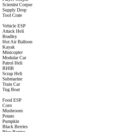
Scientist Corpse
Supply Drop
Tool Crate
Vehicle ESP
Attack Heli
Bradley
Hot Air Balloon
Kayak
Minicopter
Modular Car
Patrol Heli
RHIB
Scrap Heli
Submarine
Train Car
Tug Boat
Food ESP
Corn
Mushroom
Potato
Pumpkin
Black Berries
Blue Berries