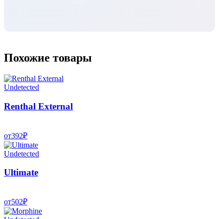
Похожие товары
Undetected
Renthal External
от
392
₽
Undetected
Ultimate
от
502
₽