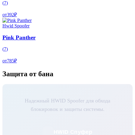
(
7
)
от
392
₽
Hwid Spoofer
Pink Panther
(
7
)
от
785
₽
Защита от бана
Надежный HWID Spoofer для обхода
блокировок и защиты системы.
HWID Спуфер