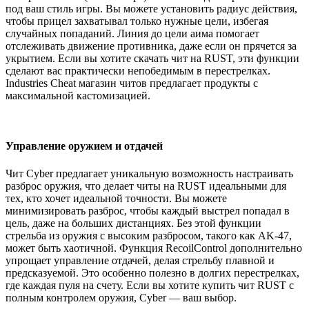
под ваш стиль игры. Вы можете установить радиус действия,
чтобы прицел захватывал только нужные цели, избегая
случайных попаданий. Линия до цели аима помогает
отслеживать движение противника, даже если он прячется за
укрытием. Если вы хотите скачать чит на RUST, эти функции
сделают вас практически непобедимым в перестрелках.
Industries Cheat магазин читов предлагает продукты с
максимальной кастомизацией.
Управление оружием и отдачей
Чит Cyber предлагает уникальную возможность настраивать
разброс оружия, что делает читы на RUST идеальными для
тех, кто хочет идеальной точности. Вы можете
минимизировать разброс, чтобы каждый выстрел попадал в
цель, даже на больших дистанциях. Без этой функции
стрельба из оружия с высоким разбросом, такого как AK-47,
может быть хаотичной. Функция RecoilControl дополнительно
упрощает управление отдачей, делая стрельбу плавной и
предсказуемой. Это особенно полезно в долгих перестрелках,
где каждая пуля на счету. Если вы хотите купить чит RUST с
полным контролем оружия, Cyber — ваш выбор.