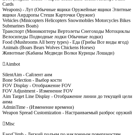
Cards
Weapons) - Лут (Обычные ящики Оружейные ящики Элитные
ящики Аирдропы Стеши Карточки Оружие)
Vehicles (Minicopters Helicopters Snowmobiles Motorcycles Bikes
Submarines Boats)
Транспорт (Миникоптеры Вертолеты Снегоходы Мотоциклы
Велосипеды Подводные лодки Обычные лодки)
Food (Mushrooms All berry types) - Еда (Грибы Все виды ягод)
Animals (Boars Bears Wolves Chickens Horses)
Животные (Кабаны Медведи Волки Курицы Лошади)

Aimbot
SilentAim - Сайлент аим
Bone Selection - Выбор кости
FOV Display - Отображение FOV
FOV Adjustment - Изменение FOV
Aim Target Line Display - Отображение линии до текущей цели
аима
AdminTime - (Изменение времени)
Weapon Spread Customization - Настраиваемый разброс оружий

Misc
EasyClimb - Легкий подъем по наклонным поверхностям