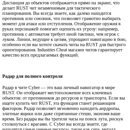
Дистанция до объектов отображается прямо на экране, что
делает RUST чит незаменимым для тактического
планирования. Вы всегда знаете, как далеко находится
противник или союзник, что позволяет грамотно выбирать
момент для атаки или отступления. Отображение оружия в
руках персонажей помогает оценить их угрозу: например,
противник с автоматом требует иной тактики, чем игрок с
луком. Линии, ведущие к целям, упрощают навигацию в бою,
особенно если вы хотите скачать читы на RUST для быстрого
ориентирования. Industries Cheat магазин читов гарантирует
качество всех предлагаемых функций.
Радар для полного контроля
Радар в чите Cyber — это ваш личный навигатор в мире
RUST. Он отображает местоположение всех ключевых
объектов: от противников до ресурсов и транспорта. Если вы
ищете купить чит RUST, эта функция станет решающим
фактором. Радар позволяет мгновенно находить аирдропы,
элитные ящики или даже спрятанные стеши, экономя ваше
время. Без радара вы бы тратили часы на поиск лута, рискуя
столкнуться с врагами. С Cyber вы всегда знаете, где
находятся самые ценные ресурсы, такие как сера, металл,