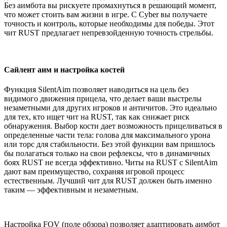
Без аимбота вы рискуете промахнуться в решающий момент,
что может стоить вам жизни в игре. С Cyber вы получаете
точность и контроль, которые необходимы для победы. Этот
чит RUST предлагает непревзойденную точность стрельбы.
Сайлент аим и настройка костей
Функция SilentAim позволяет наводиться на цель без
видимого движения прицела, что делает ваши выстрелы
незаметными для других игроков и античитов. Это идеально
для тех, кто ищет чит на RUST, так как снижает риск
обнаружения. Выбор кости дает возможность прицеливаться в
определенные части тела: голова для максимального урона
или торс для стабильности. Без этой функции вам пришлось
бы полагаться только на свои рефлексы, что в динамичных
боях RUST не всегда эффективно. Читы на RUST с SilentAim
дают вам преимущество, сохраняя игровой процесс
естественным. Лучший чит для RUST должен быть именно
таким — эффективным и незаметным.
Настройка FOV (поле обзора) позволяет адаптировать аимбот