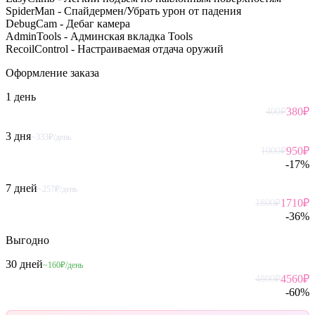
SpiderMan - Спайдермен/Убрать урон от падения
DebugCam - Дебаг камера
AdminTools - Админская вкладка Tools
RecoilControl - Настраиваемая отдача оружий
Оформление
заказа
1 день
380
₽
400
₽
3 дня
~333₽/день
950
₽
1000
₽
-
17
%
7 дней
~257₽/день
1710
₽
1800
₽
-
36
%
Выгодно
30 дней
~160₽/день
4560
₽
4800
₽
-
60
%