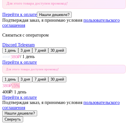
Для этого товара доступен промокод!
Перейти к оплате
Нашли дешевле?
Подтверждая заказ, я принимаю условия
пользовательского
соглашения
Связаться с оператором
Discord
Telegram
1 день
3 дня
7 дней
30 дней
/
1 день
380
₽
400
₽
Перейти к оплате
Для этого товара доступен промокод!
1 день
3 дня
7 дней
30 дней
380
₽
-
5
%
400
₽
/
1 день
Перейти к оплате
Подтверждая заказ, я принимаю условия
пользовательского
соглашения
Нашли дешевле?
Свернуть