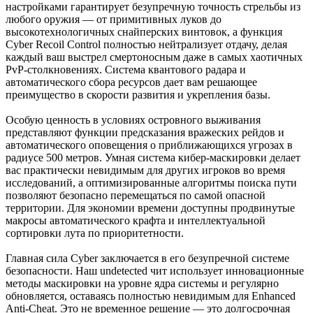
настройками гарантирует безупречную точность стрельбы из
любого оружия — от примитивных луков до
высокотехнологичных снайперских винтовок, а функция
Cyber Recoil Control полностью нейтрализует отдачу, делая
каждый ваш выстрел смертоносным даже в самых хаотичных
PvP-столкновениях. Система квантового радара и
автоматического сбора ресурсов дает вам решающее
преимущество в скорости развития и укрепления базы.
Особую ценность в условиях островного выживания
представляют функции предсказания вражеских рейдов и
автоматического оповещения о приближающихся угрозах в
радиусе 500 метров. Умная система кибер-маскировки делает
вас практически невидимым для других игроков во время
исследований, а оптимизированные алгоритмы поиска пути
позволяют безопасно перемещаться по самой опасной
территории. Для экономии времени доступны продвинутые
макросы автоматического крафта и интеллектуальной
сортировки лута по приоритетности.
Главная сила Cyber заключается в его безупречной системе
безопасности. Наш undetected чит использует инновационные
методы маскировки на уровне ядра системы и регулярно
обновляется, оставаясь полностью невидимым для Enhanced
Anti-Cheat. Это не временное решение — это долгосрочная