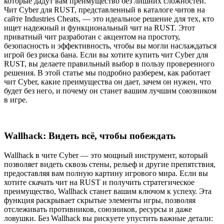
которые дадут вам преимущество без лишних сложностей.
Чит Cyber для RUST, представленный в каталоге читов на
сайте Industries Cheats, — это идеальное решение для тех, кто
ищет надежный и функциональный чит на RUST. Этот
приватный чит разработан с акцентом на простоту,
безопасность и эффективность, чтобы вы могли наслаждаться
игрой без риска бана. Если вы хотите купить чит Cyber для
RUST, вы делаете правильный выбор в пользу проверенного
решения. В этой статье мы подробно разберем, как работает
чит Cyber, какие преимущества он дает, зачем он нужен, что
будет без него, и почему он станет вашим лучшим союзником
в игре.
Wallhack: Видеть всё, чтобы побеждать
Wallhack в чите Cyber — это мощный инструмент, который
позволяет видеть сквозь стены, рельеф и другие препятствия,
предоставляя вам полную картину игрового мира. Если вы
хотите скачать чит на RUST и получить стратегическое
преимущество, Wallhack станет вашим ключом к успеху. Эта
функция раскрывает скрытые элементы игры, позволяя
отслеживать противников, союзников, ресурсы и даже
ловушки. Без Wallhack вы рискуете упустить важные детали: