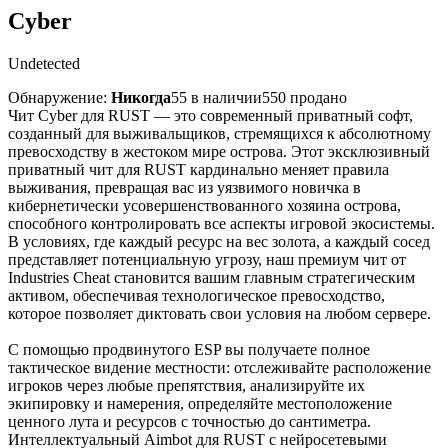
Cyber
Undetected
Обнаружение:
Никогда
55 в наличии
550 продано
Чит Cyber для RUST — это современный приватный софт,
созданный для выживальщиков, стремящихся к абсолютному
превосходству в жестоком мире острова. Этот эксклюзивный
приватный чит для RUST кардинально меняет правила
выживания, превращая вас из уязвимого новичка в
кибернетически усовершенствованного хозяина острова,
способного контролировать все аспекты игровой экосистемы.
В условиях, где каждый ресурс на вес золота, а каждый сосед
представляет потенциальную угрозу, наш премиум чит от
Industries Cheat становится вашим главным стратегическим
активом, обеспечивая технологическое превосходство,
которое позволяет диктовать свои условия на любом сервере.
С помощью продвинутого ESP вы получаете полное
тактическое видение местности: отслеживайте расположение
игроков через любые препятствия, анализируйте их
экипировку и намерения, определяйте местоположение
ценного лута и ресурсов с точностью до сантиметра.
Интеллектуальный Aimbot для RUST с нейросетевыми