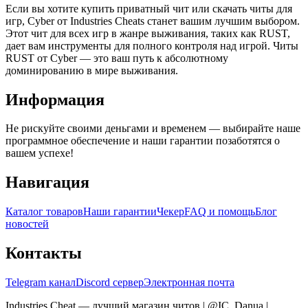
Если вы хотите купить приватный чит или скачать читы для
игр, Cyber от Industries Cheats станет вашим лучшим выбором.
Этот чит для всех игр в жанре выживания, таких как RUST,
дает вам инструменты для полного контроля над игрой. Читы
RUST от Cyber — это ваш путь к абсолютному
доминированию в мире выживания.
Информация
Не рискуйте своими деньгами и временем — выбирайте наше
программное обеспечение и наши гарантии позаботятся о
вашем успехе!
Навигация
Каталог товаров
Наши гарантии
Чекер
FAQ и помощь
Блог
новостей
Контакты
Telegram канал
Discord сервер
Электронная почта
Industries Cheat — лучший магазин читов | @IC_Danua
|
Мы