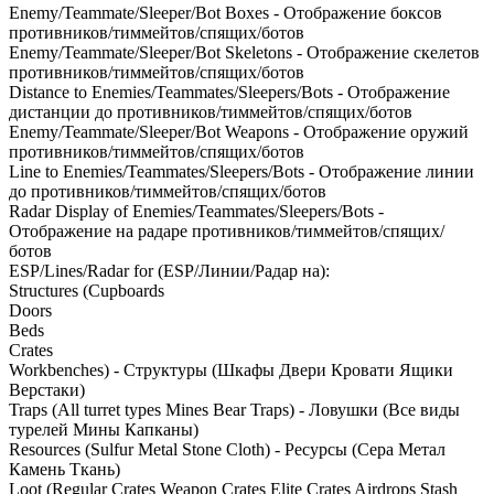
Enemy/Teammate/Sleeper/Bot Boxes - Отображение боксов
противников/тиммейтов/спящих/ботов
Enemy/Teammate/Sleeper/Bot Skeletons - Отображение скелетов
противников/тиммейтов/спящих/ботов
Distance to Enemies/Teammates/Sleepers/Bots - Отображение
дистанции до противников/тиммейтов/спящих/ботов
Enemy/Teammate/Sleeper/Bot Weapons - Отображение оружий
противников/тиммейтов/спящих/ботов
Line to Enemies/Teammates/Sleepers/Bots - Отображение линии
до противников/тиммейтов/спящих/ботов
Radar Display of Enemies/Teammates/Sleepers/Bots -
Отображение на радаре противников/тиммейтов/спящих/
ботов
ESP/Lines/Radar for (ESP/Линии/Радар на):
Structures (Cupboards
Doors
Beds
Crates
Workbenches) - Структуры (Шкафы Двери Кровати Ящики
Верстаки)
Traps (All turret types Mines Bear Traps) - Ловушки (Все виды
турелей Мины Капканы)
Resources (Sulfur Metal Stone Cloth) - Ресурсы (Сера Метал
Камень Ткань)
Loot (Regular Crates Weapon Crates Elite Crates Airdrops Stash