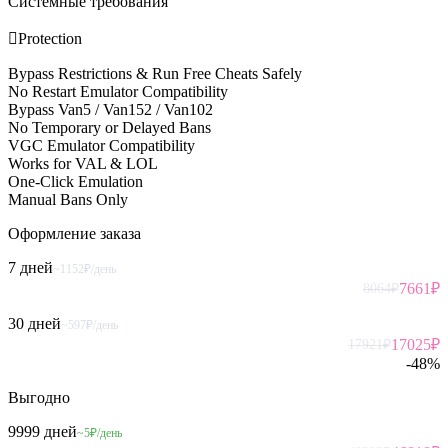
Системные требования

Protection
Bypass Restrictions & Run Free Cheats Safely
No Restart Emulator Compatibility
Bypass Van5 / Van152 / Van102
No Temporary or Delayed Bans
VGC Emulator Compatibility
Works for VAL & LOL
One-Click Emulation
Manual Bans Only
Оформление
заказа
7 дней
~1152₽/день
7661
₽
8064
₽
30 дней
~597₽/день
17025
₽
17921
₽
-
48
%
Выгодно
9999 дней
~5₽/день