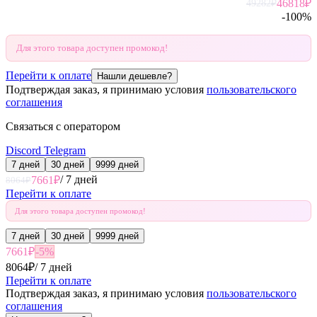
46818
₽
49282
₽
-
100
%
Для этого товара доступен промокод!
Перейти к оплате
Нашли дешевле?
Подтверждая заказ, я принимаю условия
пользовательского
соглашения
Связаться с оператором
Discord
Telegram
7 дней
30 дней
9999 дней
/
7 дней
7661
₽
8064
₽
Перейти к оплате
Для этого товара доступен промокод!
7 дней
30 дней
9999 дней
7661
₽
-
5
%
8064
₽
/
7 дней
Перейти к оплате
Подтверждая заказ, я принимаю условия
пользовательского
соглашения