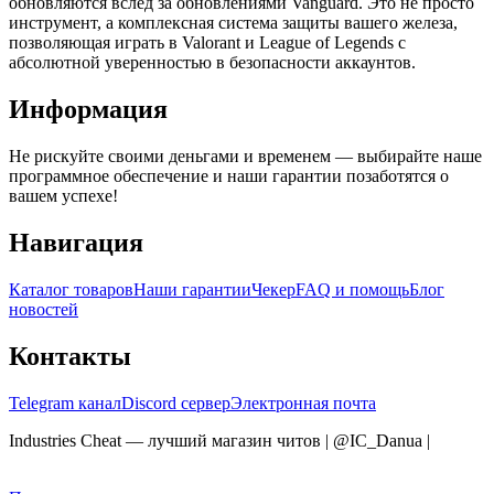
обновляются вслед за обновлениями Vanguard. Это не просто
инструмент, а комплексная система защиты вашего железа,
позволяющая играть в Valorant и League of Legends с
абсолютной уверенностью в безопасности аккаунтов.
Информация
Не рискуйте своими деньгами и временем — выбирайте наше
программное обеспечение и наши гарантии позаботятся о
вашем успехе!
Навигация
Каталог товаров
Наши гарантии
Чекер
FAQ и помощь
Блог
новостей
Контакты
Telegram канал
Discord сервер
Электронная почта
Industries Cheat — лучший магазин читов | @IC_Danua
|
Мы
продаем на YOUGAME