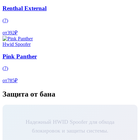
Renthal External
(
7
)
от
392
₽
Hwid Spoofer
Pink Panther
(
7
)
от
785
₽
Защита от бана
Надежный HWID Spoofer для обхода
блокировок и защиты системы.