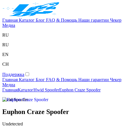
Главная
Каталог
Блог
FAQ & Помощь
Наши гарантии
Чекер
Медиа
RU
RU
EN
CH
Поддержка
Главная
Каталог
Блог
FAQ & Помощь
Наши гарантии
Чекер
Медиа
Главная
Каталог
Hwid Spoofer
Euphon Craze Spoofer
Hwid Spoofer
Euphon Craze Spoofer
Undetected