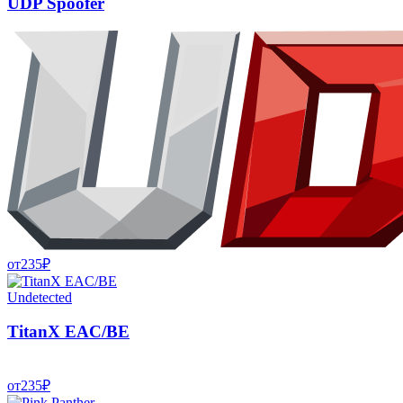
UDP Spoofer
от
235
₽
Undetected
TitanX EAC/BE
от
235
₽