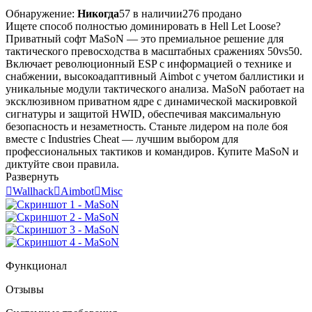
Обнаружение:
Никогда
57 в наличии
276 продано
Ищете способ полностью доминировать в Hell Let Loose?
Приватный софт MaSoN — это премиальное решение для
тактического превосходства в масштабных сражениях 50vs50.
Включает революционный ESP с информацией о технике и
снабжении, высокоадаптивный Aimbot с учетом баллистики и
уникальные модули тактического анализа. MaSoN работает на
эксклюзивном приватном ядре с динамической маскировкой
сигнатуры и защитой HWID, обеспечивая максимальную
безопасность и незаметность. Станьте лидером на поле боя
вместе с Industries Cheat — лучшим выбором для
профессиональных тактиков и командиров. Купите MaSoN и
диктуйте свои правила.
Развернуть

Wallhack

Aimbot

Misc
Функционал
Отзывы