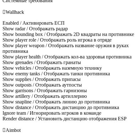
Системные требования

Wallhack
Enabled / Активировать ЕСП
Show radar / Отображать радар
Show bounding box / Отображать 2D квадраты на противнике
Show player role / Отображать роль игрока в отряде
Show player weapon / Отображать название оружия в руках
противника
Show player health / Отображать кол-ва здоровья противника
Show grenades / Отображать гранаты
Show vehicles / Отображать наземную технику
Show enemy tanks / Отображать танки противника
Show supplies / Отображать припасы
Show outposts / Отображать аутпосты
Show garrisons / Отображать гарнизоны
Show artillery / Отображать артиллерию
Show snapline / Отображать линию до противника
Show distance / Отображать дистанцию до противника
Ignore team / Игнорировать игроков в команде
Render distance / Установить дистанцию отображения ESP

Aimbot