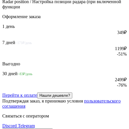
Radar position / Настройка позиции радара (при включенной
функции
Оформление
заказа
1 день
349
₽
7 дней
~171₽/день
1199
₽
-
51
%
Выгодно
30 дней
~83₽/день
2499
₽
-
76
%
Перейти к оплате
Нашли дешевле?
Подтверждая заказ, я принимаю условия
пользовательского
соглашения
Связаться с оператором
Discord
Telegram