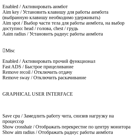
Enabled / Активировать аимбот
Aim key / Установить клавишу для работы аимбота
(выбранную клавишу необходимо удерживать)
Aim spot / Выбор части тела для работы аимбота, на выбор
доступно: head / голова, chest / грудь
Aaim radius / Установить радиус работы аимбота

Misc
Enabled / Активировать прочий функционал
Fast ADS / Быстрое прицеливание
Remove recoil / Отключить отдачу
Remove sway / Отключить раскачивание
GRAPHICAL USER INTERFACE
Save cpu / Замедлить работу чита, снизив нагрузку на
процессор
Show crosshair / Отображать перекрестие по центру монитора
Show aim radius / Отображать радиус работы аимбота