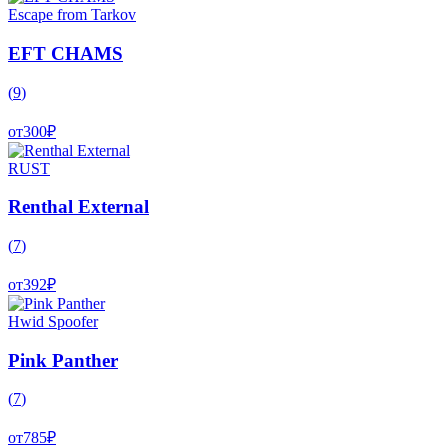
Escape from Tarkov
EFT CHAMS
(
9
)
от
300
₽
RUST
Renthal External
(
7
)
от
392
₽
Hwid Spoofer
Pink Panther
(
7
)
от
785
₽