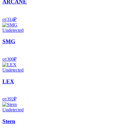
ARCANE
от
314
₽
Undetected
SMG
от
300
₽
Undetected
LEX
от
392
₽
Undetected
Stern