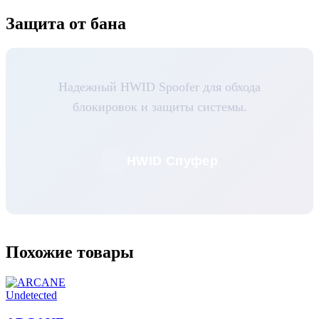
Защита от бана
Надежный HWID Spoofer для обхода
блокировок и защиты системы.
HWID Спуфер
Похожие товары
Undetected