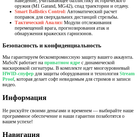
наведение, учитывающее баллистику исторического
оружия (M1 Garand, MG42), спад траектории и отдачу.
Smart Ballistics Control:
Автоматический расчет
поправок для сверхдальних дистанций стрельбы.
Тактический Анализ:
Модули отслеживания
перемещений врага, прогнозирования атак и
обнаружения вражеских гарнизонов.
Безопасность и конфиденциальность
Мы гарантируем бескомпромиссную защиту вашего аккаунта.
MaSoN работает на
приватном ядре
с динамической
маскировкой сигнатуры. В комплекте идет многоуровневый
HWID-спуфер
для защиты оборудования и технология
Stream
Proof
, которая делает софт невидимым для стримов и записи
видео.
Информация
Не рискуйте своими деньгами и временем — выбирайте наше
программное обеспечение и наши гарантии позаботятся о
вашем успехе!
Навигация