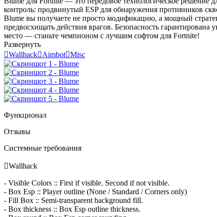
Blume для Fortnite — это передовое технологическое решение 
контроль: продвинутый ESP для обнаружения противников скво
Blume вы получаете не просто модификацию, а мощный стратег
предвосхищать действия врагов. Безопасность гарантирована у
место — станьте чемпионом с лучшим софтом для Fortnite!
Развернуть

Wallhack

Aimbot

Misc
Функционал
Отзывы
Системные требования

Wallhack
- Visible Colors :: First if visible. Second if not visible.
- Box Esp :: Player outline (None / Standard / Corners only)
- Fill Box :: Semi-transparent background fill.
- Box thickness :: Box Esp outline thickness.