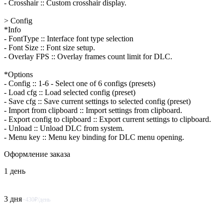
- Crosshair :: Custom crosshair display.
> Config
*Info
- FontType :: Interface font type selection
- Font Size :: Font size setup.
- Overlay FPS :: Overlay frames count limit for DLC.
*Options
- Config :: 1-6 - Select one of 6 configs (presets)
- Load cfg :: Load selected config (preset)
- Save cfg :: Save current settings to selected config (preset)
- Import from clipboard :: Import settings from clipboard.
- Export config to clipboard :: Export current settings to clipboard.
- Unload :: Unload DLC from system.
- Menu key :: Menu key binding for DLC menu opening.
Оформление
заказа
1 день
3 дня
~430₽/день