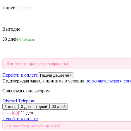
7 дней
~261₽/день
Выгодно
30 дней
~145₽/день
Для этого товара доступен промокод!
Перейти к оплате
Нашли дешевле?
Подтверждая заказ, я принимаю условия
пользовательского со
Связаться с оператором
Discord
Telegram
1 день
3 дня
7 дней
30 дней
/
1 день
460
₽
484
₽
Перейти к оплате
Для этого товара доступен промокод!