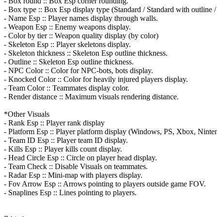
- Box round :: Box Esp corner rounding.
- Box type :: Box Esp display type (Standard / Standard with outline /
- Name Esp :: Player names display through walls.
- Weapon Esp :: Enemy weapons display.
- Color by tier :: Weapon quality display (by color)
- Skeleton Esp :: Player skeletons display.
- Skeleton thickness :: Skeleton Esp outline thickness.
- Outline :: Skeleton Esp outline thickness.
- NPC Color :: Color for NPC-bots, bots display.
- Knocked Color :: Color for heavily injured players display.
- Team Color :: Teammates display color.
- Render distance :: Maximum visuals rendering distance.
*Other Visuals
- Rank Esp :: Player rank display
- Platform Esp :: Player platform display (Windows, PS, Xbox, Nint
- Team ID Esp :: Player team ID display.
- Kills Esp :: Player kills count display.
- Head Circle Esp :: Circle on player head display.
- Team Check :: Disable Visuals on teammates.
- Radar Esp :: Mini-map with players display.
- Fov Arrow Esp :: Arrows pointing to players outside game FOV.
- Snaplines Esp :: Lines pointing to players.