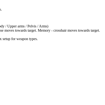
s.
dy / Upper arms / Pelvis / Arms)
e moves towards target. Memory - crosshair moves towards target.
x setup for weapon types.