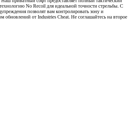
е. Наш приватный софт предоставляет полный тактический
ехнологию No Recoil для идеальной точности стрельбы. С
дупреждения позволят вам контролировать зону и
обновлений от Industries Cheat. Не соглашайтесь на второе