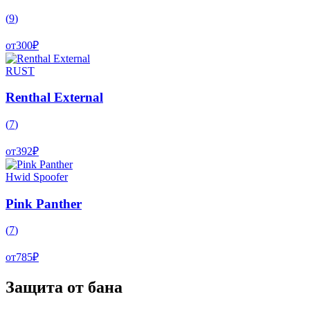
(
9
)
от
300
₽
RUST
Renthal External
(
7
)
от
392
₽
Hwid Spoofer
Pink Panther
(
7
)
от
785
₽
Защита от бана