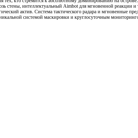
для тех, кто стремится к абсолютному доминированию на остров
зь стены, интеллектуальный Aimbot для мгновенной реакции и т
ический актив. Система тактического радара и мгновенные пре
никальной системой маскировки и круглосуточным мониторингом 