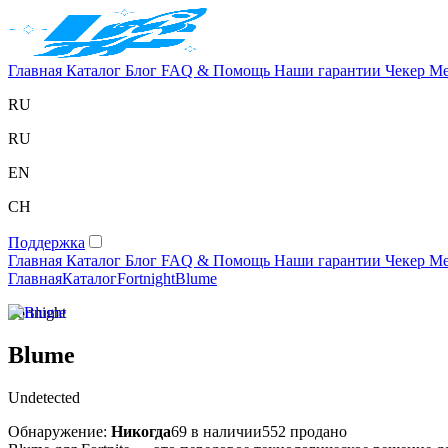
Главная
Каталог
Блог
FAQ & Помощь
Наши гарантии
Чекер
Ме
RU
RU
EN
CH
Поддержка
Главная
Каталог
Блог
FAQ & Помощь
Наши гарантии
Чекер
Ме
Главная
Каталог
Fortnight
Blume
Fortnight
Blume
Undetected
Обнаружение:
Никогда
69 в наличии
552 продано