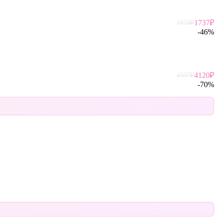
1737
₽
1828
₽
-
46
%
4120
₽
4337
₽
-
70
%