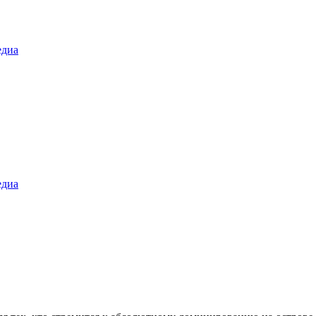
диа
диа