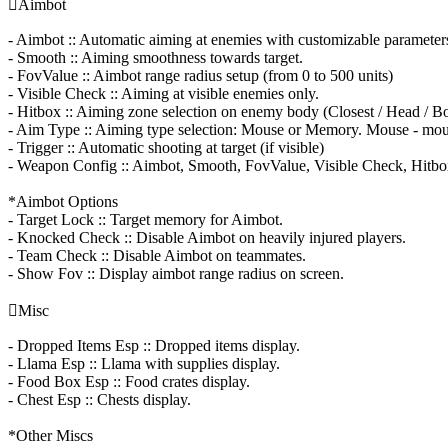

Aimbot
- Aimbot :: Automatic aiming at enemies with customizable parameter
- Smooth :: Aiming smoothness towards target.
- FovValue :: Aimbot range radius setup (from 0 to 500 units)
- Visible Check :: Aiming at visible enemies only.
- Hitbox :: Aiming zone selection on enemy body (Closest / Head / Bo
- Aim Type :: Aiming type selection: Mouse or Memory. Mouse - mous
- Trigger :: Automatic shooting at target (if visible)
- Weapon Config :: Aimbot, Smooth, FovValue, Visible Check, Hitbo
*Aimbot Options
- Target Lock :: Target memory for Aimbot.
- Knocked Check :: Disable Aimbot on heavily injured players.
- Team Check :: Disable Aimbot on teammates.
- Show Fov :: Display aimbot range radius on screen.

Misc
- Dropped Items Esp :: Dropped items display.
- Llama Esp :: Llama with supplies display.
- Food Box Esp :: Food crates display.
- Chest Esp :: Chests display.
*Other Miscs