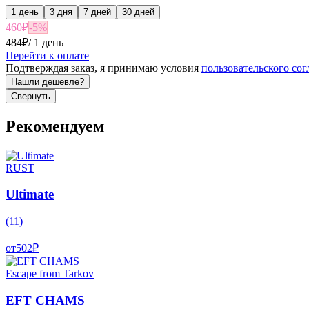
1 день
3 дня
7 дней
30 дней
460
₽
-
5
%
484
₽
/
1 день
Перейти к оплате
Подтверждая заказ, я принимаю условия
пользовательского со
Нашли дешевле?
Свернуть
Рекомендуем
RUST
Ultimate
(
11
)
от
502
₽
Escape from Tarkov
EFT CHAMS