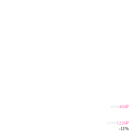
460
₽
484
₽
1226
₽
1290
₽
-
11
%