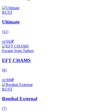
RUST
Ultimate
(
11
)
от
502
₽
Escape from Tarkov
EFT CHAMS
(
9
)
от
300
₽
RUST
Renthal External
(
7
)