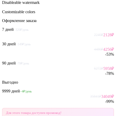
Disableable watermark
Customizable colors
Оформление
заказа
7 дней
~320₽/день
2128
₽
2240
₽
30 дней
~149₽/день
4256
₽
4480
₽
-
53
%
90 дней
~70₽/день
5958
₽
6272
₽
-
78
%
Выгодно
9999 дней
~4₽/день
34049
₽
35841
₽
-
99
%
Для этого товара доступен промокод!