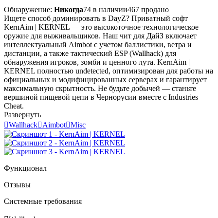
Обнаружение:
Никогда
74 в наличии
467 продано
Ищете способ доминировать в DayZ? Приватный софт
KernAim | KERNEL — это высокоточное технологическое
оружие для выживальщиков. Наш чит для ДайЗ включает
интеллектуальный Aimbot с учетом баллистики, ветра и
дистанции, а также тактический ESP (Wallhack) для
обнаружения игроков, зомби и ценного лута. KernAim |
KERNEL полностью undetected, оптимизирован для работы на
официальных и модифицированных серверах и гарантирует
максимальную скрытность. Не будьте добычей — станьте
вершиной пищевой цепи в Чернорусии вместе с Industries
Cheat.
Развернуть

Wallhack

Aimbot

Misc
Функционал
Отзывы
Системные требования