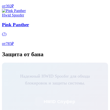
от
392
₽
Hwid Spoofer
Pink Panther
(
7
)
от
785
₽
Защита от бана
Надежный HWID Spoofer для обхода
блокировок и защиты системы.
HWID Спуфер