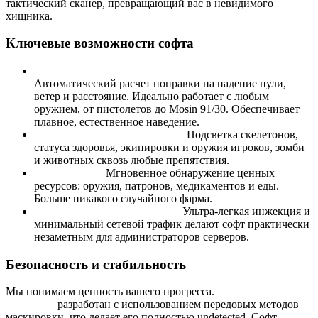
тактический сканер, превращающий вас в невидимого
хищника.
Ключевые возможности софта
Интеллектуальный Aimbot (Kern Core):
Автоматический расчет поправки на падение пули,
ветер и расстояние. Идеально работает с любым
оружием, от пистолетов до Mosin 91/30. Обеспечивает
плавное, естественное наведение.
Тактический ESP (Wallhack):
Подсветка скелетонов,
статуса здоровья, экипировки и оружия игроков, зомби
и животных сквозь любые препятствия.
Loot Scanner:
Мгновенное обнаружение ценных
ресурсов: оружия, патронов, медикаментов и еды.
Больше никакого случайного фарма.
Максимальная скрытность:
Ультра-легкая инжекция и
минимальный сетевой трафик делают софт практически
незаметным для администраторов серверов.
Безопасность и стабильность
Мы понимаем ценность вашего прогресса.
KernAim |
KERNEL
разработан с использованием передовых методов
маскировки, что делает его полностью undetected. Софт