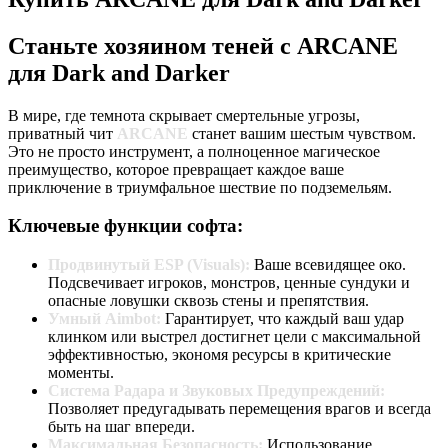
Станьте хозяином теней с ARCANE
для Dark and Darker
В мире, где темнота скрывает смертельные угрозы,
приватный чит
ARCANE
станет вашим шестым чувством.
Это не просто инструмент, а полноценное магическое
преимущество, которое превращает каждое ваше
приключение в триумфальное шествие по подземельям.
Ключевые функции софта:
Продвинутый ESP (Visuals):
Ваше всевидящее око.
Подсвечивает игроков, монстров, ценные сундуки и
опасные ловушки сквозь стены и препятствия.
Умный Aimbot:
Гарантирует, что каждый ваш удар
клинком или выстрел достигнет цели с максимальной
эффективностью, экономя ресурсы в критические
моменты.
Система Радара и Звуковых Предупреждений:
Позволяет предугадывать перемещения врагов и всегда
быть на шаг впереди.
Максимальная Безопасность:
Использование