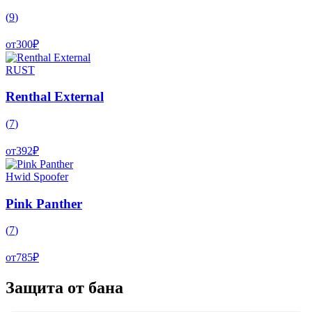
(
9
)
от
300
₽
RUST
Renthal External
(
7
)
от
392
₽
Hwid Spoofer
Pink Panther
(
7
)
от
785
₽
Защита от бана