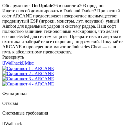
Обнаружение:
On Update
26 в наличии
203 продано
Ищете способ доминировать в Dark and Darker? Приватный
софт ARCANE предоставляет невероятное преимущество:
продвинутый ESP (игроки, монстры, лут, ловушки), умный
Aimbot для идеальных ударов и систему радара. Наш софт
полностью защищен технологиями маскировки, что делает
его undetected для систем защиты. Превратитесь из жертвы в
охотника и забирайте все сокровища подземелий. Покупайте
ARCANE в проверенном магазине Industries Cheat — ваш
путь к абсолютному превосходству.
Развернуть

Wallhack

Misc
Функционал
Отзывы
Системные требования

Wallhack