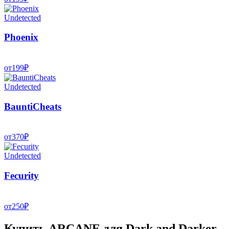
Undetected
Phoenix
от
199
₽
Undetected
BauntiCheats
от
370
₽
Undetected
Fecurity
от
250
₽
Купить ARCANE для Dark and Darker