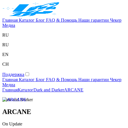
Главная
Каталог
Блог
FAQ & Помощь
Наши гарантии
Чекер
Медиа
RU
RU
EN
CH
Поддержка
Главная
Каталог
Блог
FAQ & Помощь
Наши гарантии
Чекер
Медиа
Главная
Каталог
Dark and Darker
ARCANE
Dark and Darker
ARCANE
On Update