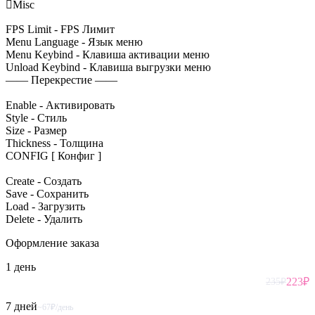

Misc
FPS Limit - FPS Лимит
Menu Language - Язык меню
Menu Keybind - Клавиша активации меню
Unload Keybind - Клавиша выгрузки меню
—— Перекрестие ——
Enable - Активировать
Style - Стиль
Size - Размер
Thickness - Толщина
CONFIG [ Конфиг ]
Create - Создать
Save - Сохранить
Load - Загрузить
Delete - Удалить
Оформление
заказа
1 день
223
₽
235
₽
7 дней
~67₽/день