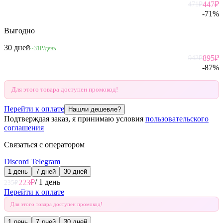
447
₽
471
₽
-
71
%
Выгодно
30 дней
~31₽/день
895
₽
942
₽
-
87
%
Для этого товара доступен промокод!
Перейти к оплате
Нашли дешевле?
Подтверждая заказ, я принимаю условия
пользовательского
соглашения
Связаться с оператором
Discord
Telegram
1 день
7 дней
30 дней
/
1 день
223
₽
235
₽
Перейти к оплате
Для этого товара доступен промокод!
1 день
7 дней
30 дней