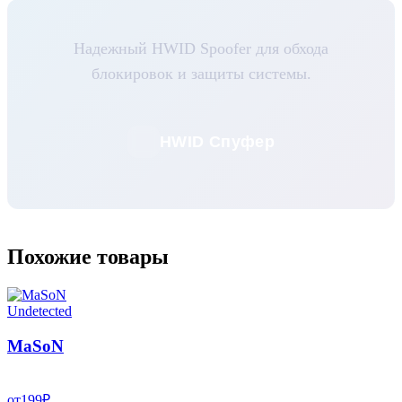
Надежный HWID Spoofer для обхода
блокировок и защиты системы.
HWID Спуфер
Похожие товары
Undetected
MaSoN
от
199
₽