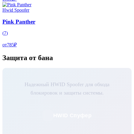
Hwid Spoofer
Pink Panther
(
7
)
от
785
₽
Защита от бана
Надежный HWID Spoofer для обхода
блокировок и защиты системы.
HWID Спуфер