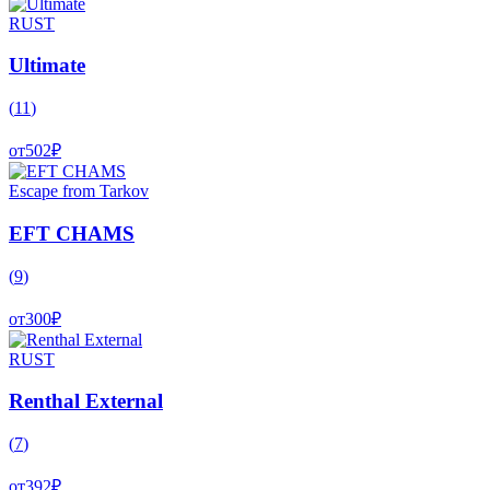
RUST
Ultimate
(
11
)
от
502
₽
Escape from Tarkov
EFT CHAMS
(
9
)
от
300
₽
RUST
Renthal External
(
7
)
от
392
₽