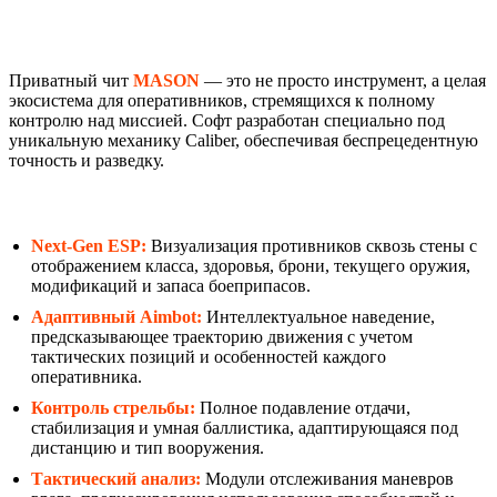
Абсолютное тактическое
превосходство в Caliber с MASON
Приватный чит
MASON
— это не просто инструмент, а целая
экосистема для оперативников, стремящихся к полному
контролю над миссией. Софт разработан специально под
уникальную механику Caliber, обеспечивая беспрецедентную
точность и разведку.
Ключевые возможности софта
Next-Gen ESP:
Визуализация противников сквозь стены с
отображением класса, здоровья, брони, текущего оружия,
модификаций и запаса боеприпасов.
Адаптивный Aimbot:
Интеллектуальное наведение,
предсказывающее траекторию движения с учетом
тактических позиций и особенностей каждого
оперативника.
Контроль стрельбы:
Полное подавление отдачи,
стабилизация и умная баллистика, адаптирующаяся под
дистанцию и тип вооружения.
Тактический анализ:
Модули отслеживания маневров