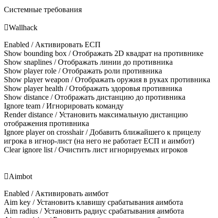
Системные требования

Wallhack
Enabled / Активировать ЕСП
Show bounding box / Отображать 2D квадрат на противнике
Show snaplines / Отображать линии до противника
Show player role / Отображать роли противника
Show player weapon / Отображать оружия в руках противника
Show player health / Отображать здоровья противника
Show distance / Отображать дистанцию до противника
Ignore team / Игнорировать команду
Render distance / Установить максимальную дистанцию
отображения противника
Ignore player on crosshair / Добавить ближайшего к прицелу
игрока в игнор-лист (на него не работает ЕСП и аимбот)
Clear ignore list / Очистить лист игнорируемых игроков

Aimbot
Enabled / Активировать аимбот
Aim key / Установить клавишу срабатывания аимбота
Aim radius / Установить радиус срабатывания аимбота