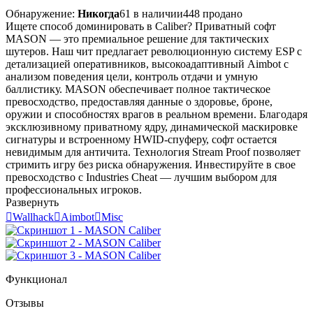
Обнаружение:
Никогда
61 в наличии
448 продано
Ищете способ доминировать в Caliber? Приватный софт
MASON — это премиальное решение для тактических
шутеров. Наш чит предлагает революционную систему ESP с
детализацией оперативников, высокоадаптивный Aimbot с
анализом поведения цели, контроль отдачи и умную
баллистику. MASON обеспечивает полное тактическое
превосходство, предоставляя данные о здоровье, броне,
оружии и способностях врагов в реальном времени. Благодаря
эксклюзивному приватному ядру, динамической маскировке
сигнатуры и встроенному HWID-спуферу, софт остается
невидимым для античита. Технология Stream Proof позволяет
стримить игру без риска обнаружения. Инвестируйте в свое
превосходство с Industries Cheat — лучшим выбором для
профессиональных игроков.
Развернуть

Wallhack

Aimbot

Misc
Функционал
Отзывы