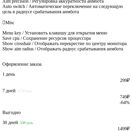
Aim precision / Регулировка аккуратности аимбота
Auto switch / Автоматическое переключение на следующую
цель в радиусе срабатывания аимбота

Misc
Menu key / Установить клавишу для открытия меню
Save cpu / Сохранение ресурсов процессора
Show crosshair / Отображать перекрестие по центру монитора
Show aim radius / Отображать радиус срабатывания аимбота
Оформление
заказа
1 день
299
₽
7 дней
~107₽/день
749
₽
-
64
%
Выгодно
30 дней
~50₽/день
1499
₽