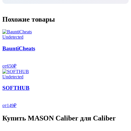
Похожие товары
Undetected
BauntiCheats
от
650
₽
Undetected
SOFTHUB
от
149
₽
Купить MASON Caliber для Caliber