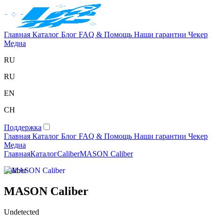
Главная
Каталог
Блог
FAQ & Помощь
Наши гарантии
Чекер
Медиа
RU
RU
EN
CH
Поддержка
Главная
Каталог
Блог
FAQ & Помощь
Наши гарантии
Чекер
Медиа
Главная
Каталог
Caliber
MASON Caliber
Caliber
MASON Caliber
Undetected