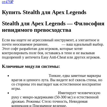
от
470
₽
Купить Stealth для Apex Legends
Stealth для Apex Legends — Философия
невидимого превосходства
Если вы ищете не агрессивный инструмент, а элегантное и
почти неосязаемое решение,
Stealth
— ваш идеальный выбор.
Этот софт разработан для игроков, которые хотят
контролировать поле боя, оставаясь в тени и не вызывая
подозрений у античита Easy Anti-Cheat или других игроков.
Ключевые модули системы:
Invisible Vision (ESP):
Тонкие, едва заметные маркеры
врагов и ценного лута. Вы видите всё сквозь стены, но
со стороны это выглядит как естественное восприятие
игры.
Natural Accuracy (Aimbot):
Имитирует человеческую
руку с микро-задержками (50-300 мс) и естественной
дрожью. Режимы: Стелс-точность, Невидимая
коррекция и Призрачное ведение.