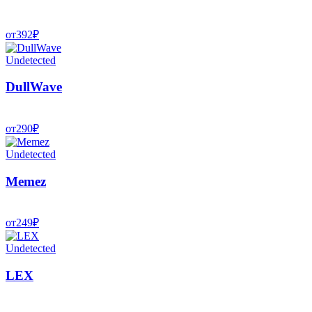
от
392
₽
Undetected
DullWave
от
290
₽
Undetected
Memez
от
249
₽
Undetected
LEX