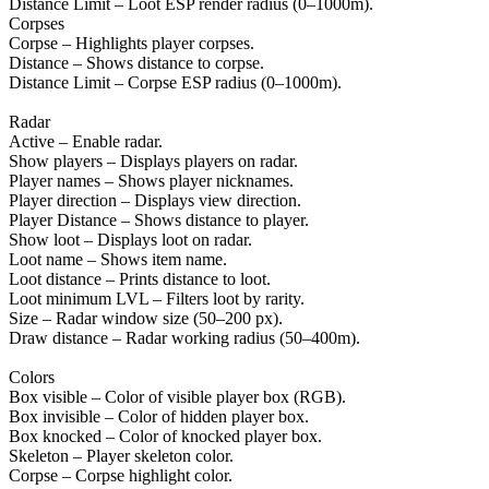
Distance Limit – Loot ESP render radius (0–1000m).
Corpses
Corpse – Highlights player corpses.
Distance – Shows distance to corpse.
Distance Limit – Corpse ESP radius (0–1000m).
Radar
Active – Enable radar.
Show players – Displays players on radar.
Player names – Shows player nicknames.
Player direction – Displays view direction.
Player Distance – Shows distance to player.
Show loot – Displays loot on radar.
Loot name – Shows item name.
Loot distance – Prints distance to loot.
Loot minimum LVL – Filters loot by rarity.
Size – Radar window size (50–200 px).
Draw distance – Radar working radius (50–400m).
Colors
Box visible – Color of visible player box (RGB).
Box invisible – Color of hidden player box.
Box knocked – Color of knocked player box.
Skeleton – Player skeleton color.
Corpse – Corpse highlight color.