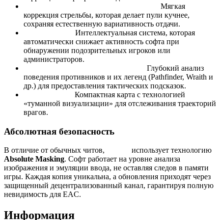
Natural Stability (No Recoil/No Spread):
Мягкая
коррекция стрельбы, которая делает пули кучнее,
сохраняя естественную вариативность отдачи.
Risk Analyzer:
Интеллектуальная система, которая
автоматически снижает активность софта при
обнаружении подозрительных игроков или
администраторов.
Tactical Advisor & Legend Analysis:
Глубокий анализ
поведения противников и их легенд (Pathfinder, Wraith и
др.) для предоставления тактических подсказок.
Stealth Radar:
Компактная карта с технологией
«туманной визуализации» для отслеживания траекторий
врагов.
Абсолютная безопасность
В отличие от обычных читов,
Stealth
использует технологию
Absolute Masking
. Софт работает на уровне анализа
изображения и эмуляции ввода, не оставляя следов в памяти
игры. Каждая копия уникальна, а обновления приходят через
защищенный децентрализованный канал, гарантируя полную
невидимость для EAC.
Информация