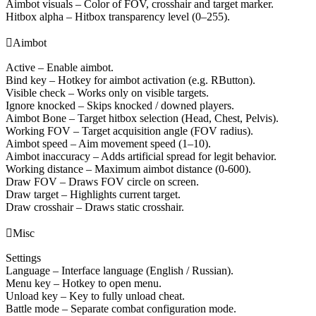
Aimbot visuals – Color of FOV, crosshair and target marker.
Hitbox alpha – Hitbox transparency level (0–255).

Aimbot
Active – Enable aimbot.
Bind key – Hotkey for aimbot activation (e.g. RButton).
Visible check – Works only on visible targets.
Ignore knocked – Skips knocked / downed players.
Aimbot Bone – Target hitbox selection (Head, Chest, Pelvis).
Working FOV – Target acquisition angle (FOV radius).
Aimbot speed – Aim movement speed (1–10).
Aimbot inaccuracy – Adds artificial spread for legit behavior.
Working distance – Maximum aimbot distance (0-600).
Draw FOV – Draws FOV circle on screen.
Draw target – Highlights current target.
Draw crosshair – Draws static crosshair.

Misc
Settings
Language – Interface language (English / Russian).
Menu key – Hotkey to open menu.
Unload key – Key to fully unload cheat.
Battle mode – Separate combat configuration mode.