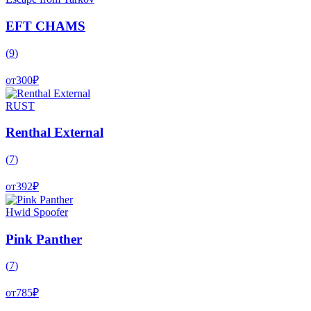
EFT CHAMS
(
9
)
от
300
₽
RUST
Renthal External
(
7
)
от
392
₽
Hwid Spoofer
Pink Panther
(
7
)
от
785
₽