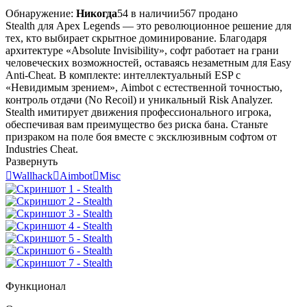
Обнаружение:
Никогда
54 в наличии
567 продано
Stealth для Apex Legends — это революционное решение для
тех, кто выбирает скрытное доминирование. Благодаря
архитектуре «Absolute Invisibility», софт работает на грани
человеческих возможностей, оставаясь незаметным для Easy
Anti-Cheat. В комплекте: интеллектуальный ESP с
«Невидимым зрением», Aimbot с естественной точностью,
контроль отдачи (No Recoil) и уникальный Risk Analyzer.
Stealth имитирует движения профессионального игрока,
обеспечивая вам преимущество без риска бана. Станьте
призраком на поле боя вместе с эксклюзивным софтом от
Industries Cheat.
Развернуть

Wallhack

Aimbot

Misc
Функционал