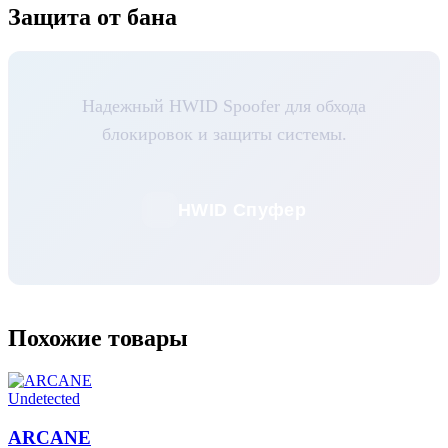
Защита от бана
Надежный HWID Spoofer для обхода
блокировок и защиты системы.
HWID Спуфер
Похожие товары
Undetected
ARCANE