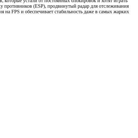
, которые устали от постоянных блокировок и хотят играть
у противников (ESP), продвинутый радар для отслеживания
я на FPS и обеспечивает стабильность даже в самых жарких