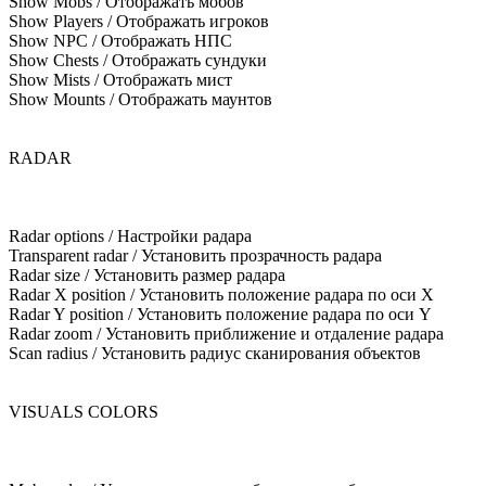
Show Mobs / Отображать мобов
Show Players / Отображать игроков
Show NPC / Отображать НПС
Show Chests / Отображать сундуки
Show Mists / Отображать мист
Show Mounts / Отображать маунтов
RADAR
Radar options / Настройки радара
Transparent radar / Установить прозрачность радара
Radar size / Установить размер радара
Radar X position / Установить положение радара по оси X
Radar Y position / Установить положение радара по оси Y
Radar zoom / Установить приближение и отдаление радара
Scan radius / Установить радиус сканирования объектов
VISUALS COLORS