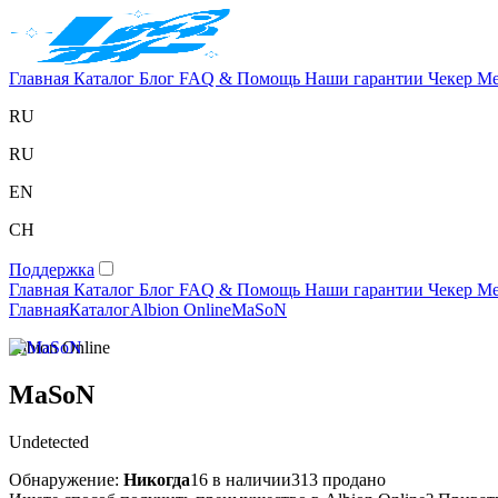
Главная
Каталог
Блог
FAQ & Помощь
Наши гарантии
Чекер
Ме
RU
RU
EN
CH
Поддержка
Главная
Каталог
Блог
FAQ & Помощь
Наши гарантии
Чекер
Ме
Главная
Каталог
Albion Online
MaSoN
Albion Online
MaSoN
Undetected
Обнаружение:
Никогда
16 в наличии
313 продано