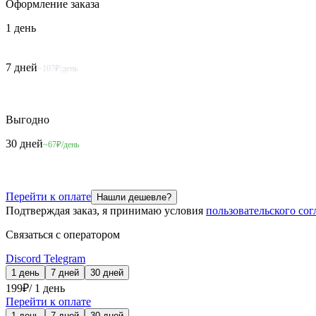
Оформление
заказа
1 день
7 дней
~107₽/день
Выгодно
30 дней
~67₽/день
Перейти к оплате
Нашли дешевле?
Подтверждая заказ, я принимаю условия
пользовательского со
Связаться с оператором
Discord
Telegram
1 день
7 дней
30 дней
199
₽
/
1 день
Перейти к оплате
1 день
7 дней
30 дней