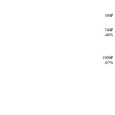
199
₽
749
₽
-
46
%
1999
₽
-
67
%