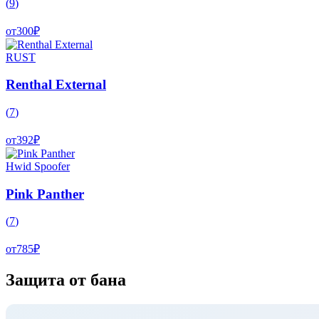
(
9
)
от
300
₽
RUST
Renthal External
(
7
)
от
392
₽
Hwid Spoofer
Pink Panther
(
7
)
от
785
₽
Защита от бана