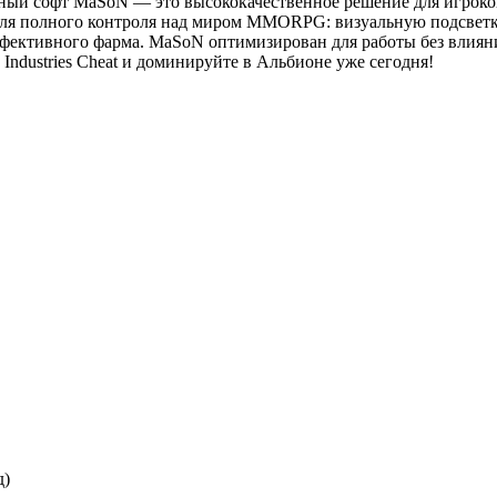
ный софт MaSoN — это высококачественное решение для игроков
для полного контроля над миром MMORPG: визуальную подсветк
фективного фарма. MaSoN оптимизирован для работы без влияни
ndustries Cheat и доминируйте в Альбионе уже сегодня!
д)