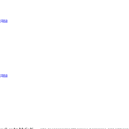
диа
диа