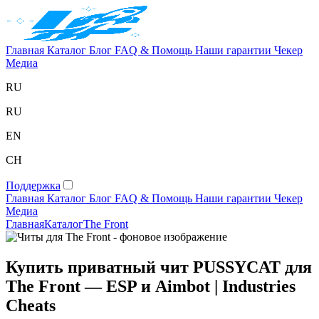
Главная
Каталог
Блог
FAQ & Помощь
Наши гарантии
Чекер
Медиа
RU
RU
EN
CH
Поддержка
Главная
Каталог
Блог
FAQ & Помощь
Наши гарантии
Чекер
Медиа
Главная
Каталог
The Front
Купить приватный чит PUSSYCAT для
The Front — ESP и Aimbot | Industries
Cheats