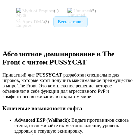
Myth of Empires
Unturned
(
1
)
(
6
)
Apex DMA
Весь каталог
(
3
)
Абсолютное доминирование в The
Front с читом PUSSYCAT
Приватный чит
PUSSYCAT
разработан специально для
игроков, которые хотят получить максимальное преимущество
в мире The Front. Это комплексное решение, которое
объединяет в себе функции для агрессивного PvP и
комфортного выживания в открытом мире.
Ключевые возможности софта
Advanced ESP (Wallhack):
Видьте противников сквозь
стены, отслеживайте их местоположение, уровень
здоровья и текущую экипировку.