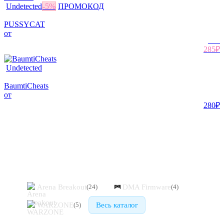
Undetected
-
5
%
ПРОМОКОД
PUSSYCAT
от
300
₽
285₽
Undetected
BaumtiCheats
от
280₽
Похожие игры
Arena Breakout
DMA Firmware
(
24
)
(
4
)
WARZONE
Весь каталог
(
5
)