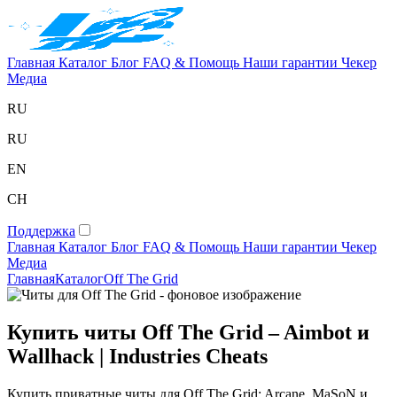
Главная
Каталог
Блог
FAQ & Помощь
Наши гарантии
Чекер
Медиа
RU
RU
EN
CH
Поддержка
Главная
Каталог
Блог
FAQ & Помощь
Наши гарантии
Чекер
Медиа
Главная
Каталог
Off The Grid
Купить читы Off The Grid – Aimbot и
Wallhack | Industries Cheats
Купить приватные читы для Off The Grid: Arcane, MaSoN и