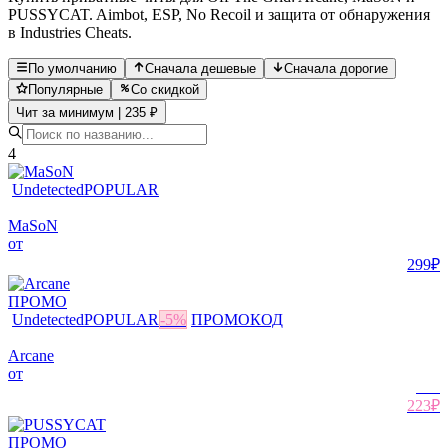
PUSSYCAT. Aimbot, ESP, No Recoil и защита от обнаружения
в Industries Cheats.
По умолчанию
Сначала дешевые
Сначала дорогие
Популярные
Со скидкой
Чит за минимум | 235 ₽
4
Undetected
POPULAR
MaSoN
от
299₽
ПРОМО
Undetected
POPULAR
-
5
%
ПРОМОКОД
Arcane
от
235
₽
223₽
ПРОМО