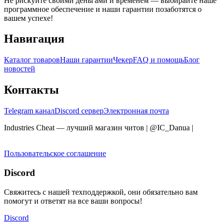
Не рискуйте своими деньгами и временем — выбирайте наше
программное обеспечение и наши гарантии позаботятся о
вашем успехе!
Навигация
Каталог товаров
Наши гарантии
Чекер
FAQ и помощь
Блог
новостей
Контакты
Telegram канал
Discord сервер
Электронная почта
Industries Cheat — лучший магазин читов | @IC_Danua
|
Мы
продаем на YOUGAME
Пользовательское соглашение
Discord
Свяжитесь с нашей техподдержкой, они обязательно вам
помогут и ответят на все ваши вопросы!
Discord