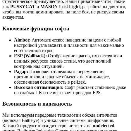
стратегическое преимущество. Наши приватные читы, такие
как
PUSSYCAT
и
MASON Lost Light
, разработаны для того,
чтобы вы могли доминировать на поле боя, не рискуя своим
аккаунтом.
Ключевые функции софта
Aimbot:
Автоматическое наведение на цели с гибкой
настройкой угла захвата и плавности для максимально
естественной игры.
ESP (Wallhack):
Отображение врагов, их состояния и
ценных ресурсов сквозь стены, что дает полный
контроль над ситуацией.
Радар:
Позволяет отслеживать перемещения
противников и важные объекты на мини-карте,
обеспечивая безопасность в рейдах.
Высокая оптимизация:
Софт работает стабильно даже
на слабых ПК и не вызывает просадок FPS.
Безопасность и надежность
Мы используем передовые технологии обхода античитов
(включая BattlEye) и уникальные системы шифрования.
Каждый продукт проходит строгие тесты на
undetected
статус. Выбирая Industries Cheats, вы получаете не только