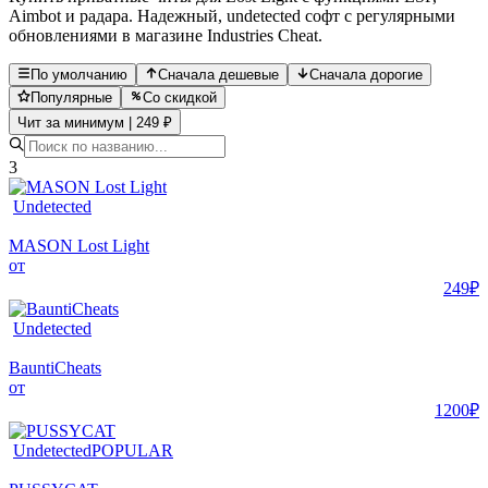
Aimbot и радара. Надежный, undetected софт с регулярными
обновлениями в магазине Industries Cheat.
По умолчанию
Сначала дешевые
Сначала дорогие
Популярные
Со скидкой
Чит за минимум | 249 ₽
3
Undetected
MASON Lost Light
от
249₽
Undetected
BauntiCheats
от
1200₽
Undetected
POPULAR