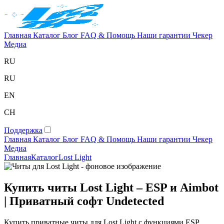
Главная
Каталог
Блог
FAQ & Помощь
Наши гарантии
Чекер
Медиа
RU
RU
EN
CH
Поддержка
Главная
Каталог
Блог
FAQ & Помощь
Наши гарантии
Чекер
Медиа
Главная
Каталог
Lost Light
Купить читы Lost Light – ESP и Aimbot
| Приватный софт Undetected
Купить приватные читы для Lost Light с функциями ESP,