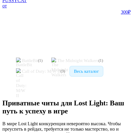
PUSSYCAT
от
300₽
Похожие игры
BattleBit
The Midnight Walkers
(
1
)
(
1
)
Call of Duty: M/W II
Весь каталог
(
3
)
Приватные читы для Lost Light: Ваш
путь к успеху в игре
В мире Lost Light конкуренция невероятно высока. Чтобы
преуспеть в рейдах, требуется не только мастерство, но и