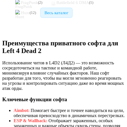
FragPunk
Battlefield 6 DMA
(
2
)
(
1
)
Hunt
Весь каталог
(
12
)
Преимущества приватного софта для
Left 4 Dead 2
Использование читов в L4D2 (Л4Д2) — это возможность
сосредоточиться на тактике и командной работе,
минимизируя влияние случайных факторов. Наш софт
разработан для того, чтобы вы могли мгновенно реагировать
на угрозы и контролировать ситуацию даже во время мощных
атак орды.
Ключевые функции софта
Aimbot:
Помогает быстрее и точнее наводиться на цели,
обеспечивая превосходство в динамичных перестрелках.
ESP & Wallhack:
Отображает зараженных, особых
зараженных и важные объекты сквозь стены, позволяя