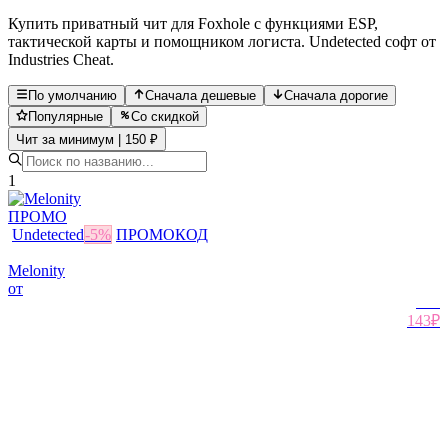
Купить приватный чит для Foxhole с функциями ESP,
тактической карты и помощником логиста. Undetected софт от
Industries Cheat.
По умолчанию
Сначала дешевые
Сначала дорогие
Популярные
Со скидкой
Чит за минимум | 150 ₽
1
ПРОМО
Undetected
-
5
%
ПРОМОКОД
Melonity
от
150
₽
143₽
Похожие игры