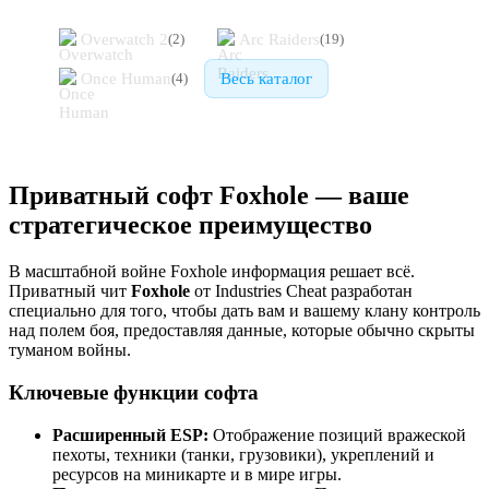
Overwatch 2
Arc Raiders
(
2
)
(
19
)
Once Human
Весь каталог
(
4
)
Приватный софт Foxhole — ваше
стратегическое преимущество
В масштабной войне Foxhole информация решает всё.
Приватный чит
Foxhole
от Industries Cheat разработан
специально для того, чтобы дать вам и вашему клану контроль
над полем боя, предоставляя данные, которые обычно скрыты
туманом войны.
Ключевые функции софта
Расширенный ESP:
Отображение позиций вражеской
пехоты, техники (танки, грузовики), укреплений и
ресурсов на миникарте и в мире игры.