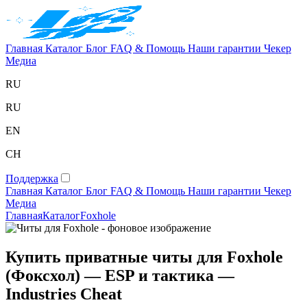
Главная
Каталог
Блог
FAQ & Помощь
Наши гарантии
Чекер
Медиа
RU
RU
EN
CH
Поддержка
Главная
Каталог
Блог
FAQ & Помощь
Наши гарантии
Чекер
Медиа
Главная
Каталог
Foxhole
Купить приватные читы для Foxhole
(Фоксхол) — ESP и тактика —
Industries Cheat