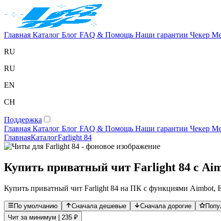
Главная
Каталог
Блог
FAQ & Помощь
Наши гарантии
Чекер
Ме
RU
RU
EN
CH
Поддержка
Главная
Каталог
Блог
FAQ & Помощь
Наши гарантии
Чекер
Ме
Главная
Каталог
Farlight 84
Купить приватный чит Farlight 84 с Aim
Купить приватный чит Farlight 84 на ПК с функциями Aimbot, ES
По умолчанию
Сначала дешевые
Сначала дорогие
Попу
Чит за минимум | 235 ₽