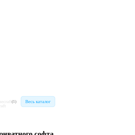
ecraft
Весь каталог
(
1
)
риватного софта