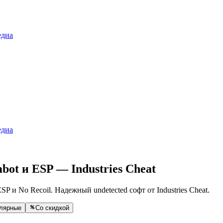
диа
диа
bot и ESP — Industries Cheat
P и No Recoil. Надежный undetected софт от Industries Cheat.
лярные
Со скидкой