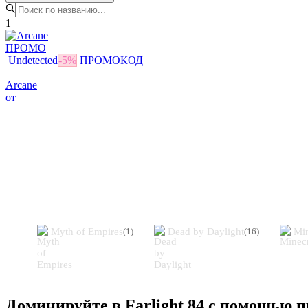
1
ПРОМО
Undetected
-
5
%
ПРОМОКОД
Arcane
от
Похожие игры
Myth of Empires
Dead by Daylight
Min
(
1
)
(
16
)
Доминируйте в Farlight 84 с помощью п