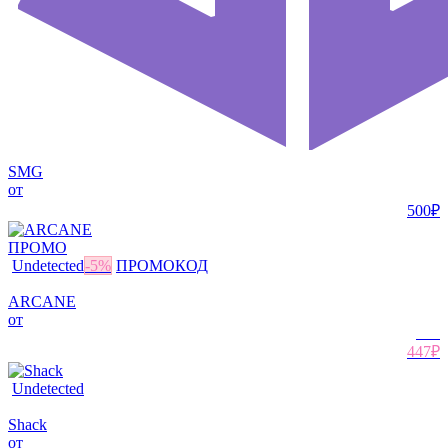
SMG
от
500₽
ПРОМО
Undetected
-
5
%
ПРОМОКОД
ARCANE
от
471
₽
447₽
Undetected
Shack
от