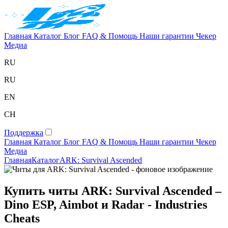
Главная
Каталог
Блог
FAQ & Помощь
Наши гарантии
Чекер
Медиа
RU
RU
EN
CH
Поддержка
Главная
Каталог
Блог
FAQ & Помощь
Наши гарантии
Чекер
Медиа
Главная
Каталог
ARK: Survival Ascended
Купить читы ARK: Survival Ascended –
Dino ESP, Aimbot и Radar - Industries
Cheats