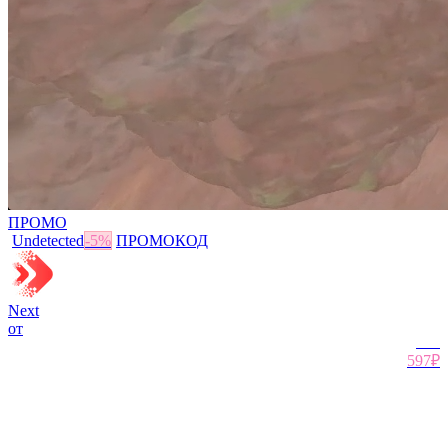
ПРОМО
Undetected
-
5
%
ПРОМОКОД
Next
от
628
₽
597₽