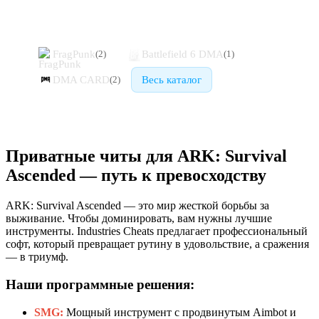
Похожие игры
FragPunk
Battlefield 6 DMA
(
2
)
(
1
)
DMA CARD
Весь каталог
(
2
)
Приватные читы для ARK: Survival
Ascended — путь к превосходству
ARK: Survival Ascended — это мир жесткой борьбы за
выживание. Чтобы доминировать, вам нужны лучшие
инструменты. Industries Cheats предлагает профессиональный
софт, который превращает рутину в удовольствие, а сражения
— в триумф.
Наши программные решения:
SMG:
Мощный инструмент с продвинутым Aimbot и